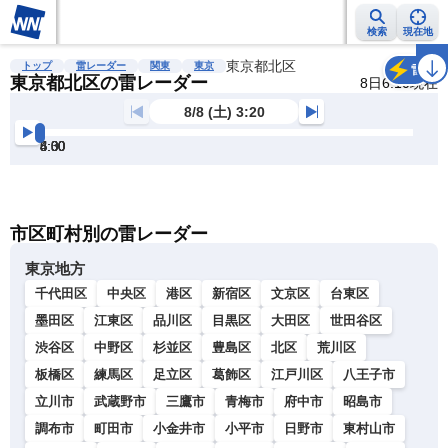
検索
現在地
雨雲レーダー
台風情報
地震情報
東京都北区
警報・注意報
2週間天気
ラ
トップ
雷レーダー
関東
東京
雷
東京都北区の雷レーダー
8日6:10現在
8/8 (土) 3:20
3:30
4:00
4:30
5:00
5:30
6:00
明
る
い
暗
市区町村別の雷レーダー
い
東京地方
千代田区
中央区
港区
新宿区
文京区
台東区
墨田区
江東区
品川区
目黒区
大田区
世田谷区
渋谷区
中野区
杉並区
豊島区
北区
荒川区
板橋区
練馬区
足立区
葛飾区
江戸川区
八王子市
立川市
武蔵野市
三鷹市
青梅市
府中市
昭島市
調布市
町田市
小金井市
小平市
日野市
東村山市