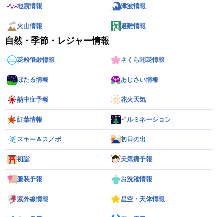
地震情報
津波情報
火山情報
避難情報
自然・季節・レジャー情報
花粉飛散情報
さくら開花情報
ほたる情報
あじさい情報
熱中症予報
花火天気
紅葉情報
イルミネーション
スキー＆スノボ
初日の出
初詣
天気痛予報
服装予報
お洗濯情報
紫外線情報
星空・天体情報