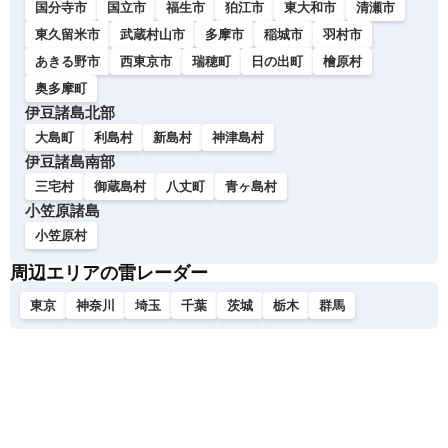
国分寺市
国立市
福生市
狛江市
東大和市
清瀬市
東久留米市
武蔵村山市
多摩市
稲城市
羽村市
あきる野市
西東京市
瑞穂町
日の出町
檜原村
奥多摩町
伊豆諸島北部
大島町
利島村
新島村
神津島村
伊豆諸島南部
三宅村
御蔵島村
八丈町
青ヶ島村
小笠原諸島
小笠原村
周辺エリアの雷レーダー
東京
神奈川
埼玉
千葉
茨城
栃木
群馬