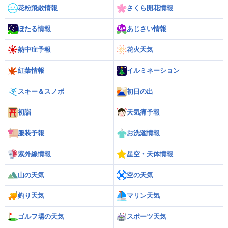
花粉飛散情報
さくら開花情報
ほたる情報
あじさい情報
熱中症予報
花火天気
紅葉情報
イルミネーション
スキー＆スノボ
初日の出
初詣
天気痛予報
服装予報
お洗濯情報
紫外線情報
星空・天体情報
山の天気
空の天気
釣り天気
マリン天気
ゴルフ場の天気
スポーツ天気