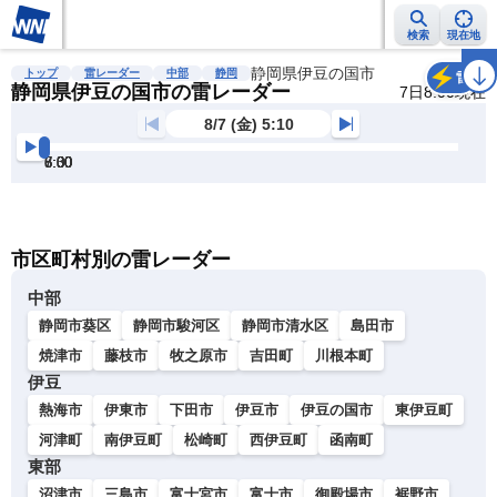
検索
現在地
雨雲レーダー
台風情報
地震情報
静岡県伊豆の国市
警報・注意報
2週間天気
ラ
トップ
雷レーダー
中部
静岡
雷
静岡県伊豆の国市の雷レーダー
7日8:00現在
8/7 (金) 5:10
5:30
6:00
6:30
7:00
7:30
8:00
明
る
い
暗
市区町村別の雷レーダー
い
中部
静岡市葵区
静岡市駿河区
静岡市清水区
島田市
焼津市
藤枝市
牧之原市
吉田町
川根本町
伊豆
熱海市
伊東市
下田市
伊豆市
伊豆の国市
東伊豆町
河津町
南伊豆町
松崎町
西伊豆町
函南町
東部
沼津市
三島市
富士宮市
富士市
御殿場市
裾野市