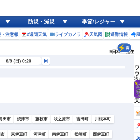
防災・減災
季節/レジャー
報・注意報
2週間天気
ライブカメラ
天気図
避難情報
雷
9日3:10現在
8/9 (日) 0:20
ウ
ウ
法
天
島田市
焼津市
藤枝市
牧之原市
吉田町
川根本町
国市
東伊豆町
河津町
南伊豆町
松崎町
西伊豆町