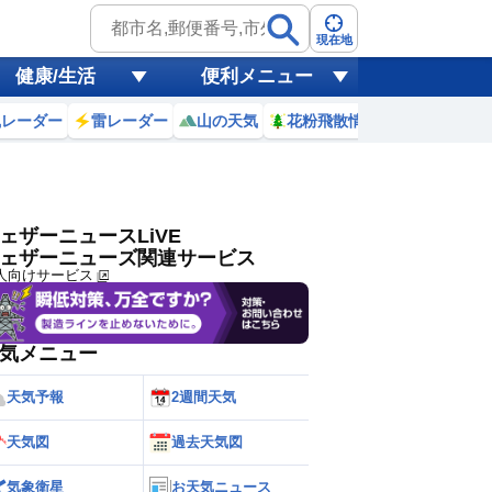
ゲリラ
風
現在地
健康/生活
便利メニュー
黄砂
風レーダー
雷レーダー
山の天気
花粉飛散情報
世界天気
天気
台風
ェザーニュースLiVE
ェザーニューズ関連サービス
人向けサービス
気メニュー
天気予報
2週間天気
天気図
過去天気図
気象衛星
お天気ニュース