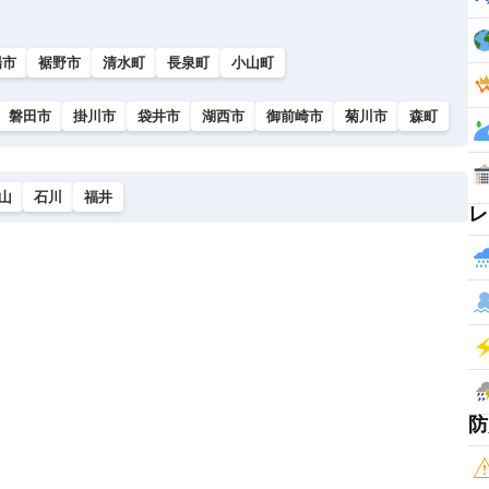
場市
裾野市
清水町
長泉町
小山町
磐田市
掛川市
袋井市
湖西市
御前崎市
菊川市
森町
山
石川
福井
レ
防