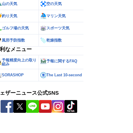
山の天気
空の天気
釣り天気
マリン天気
ゴルフ場の天気
スポーツ天気
風邪予防指数
乾燥指数
利なメニュー
予報精度向上の取り
予報に関するFAQ
組み
SORASHOP
The Last 10-second
ェザーニュース公式SNS