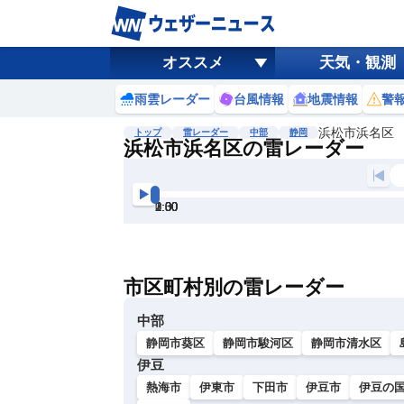
オススメ
天気・観測
雨雲レーダー
台風情報
地震情報
警
浜松市浜名区
トップ
雷レーダー
中部
静岡
浜松市浜名区の雷レーダー
地図選択
背景色調整
0:30
1:00
1:30
2:00
2:30
3:00
明
る
い
市区町村別の雷レーダー
暗
い
中部
静岡市葵区
静岡市駿河区
静岡市清水区
伊豆
熱海市
伊東市
下田市
伊豆市
伊豆の