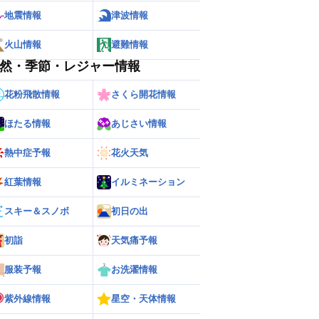
地震情報
津波情報
火山情報
避難情報
然・季節・レジャー情報
花粉飛散情報
さくら開花情報
ほたる情報
あじさい情報
熱中症予報
花火天気
紅葉情報
イルミネーション
ー
世界の雨雲レーダー
スキー＆スノボ
初日の出
初詣
天気痛予報
服装予報
お洗濯情報
紫外線情報
星空・天体情報