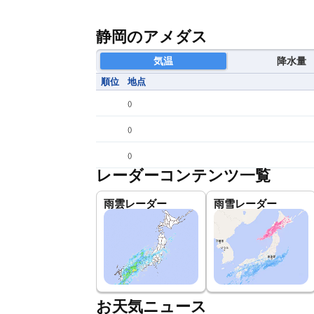
静岡のアメダス
気温
降水量
順位
地点
(
)
(
)
(
)
レーダーコンテンツ一覧
雨雲レーダー
雨雪レーダー
お天気ニュース