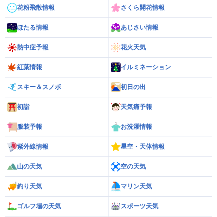
花粉飛散情報
さくら開花情報
ほたる情報
あじさい情報
熱中症予報
花火天気
紅葉情報
イルミネーション
スキー＆スノボ
初日の出
初詣
天気痛予報
服装予報
お洗濯情報
紫外線情報
星空・天体情報
山の天気
空の天気
釣り天気
マリン天気
ゴルフ場の天気
スポーツ天気