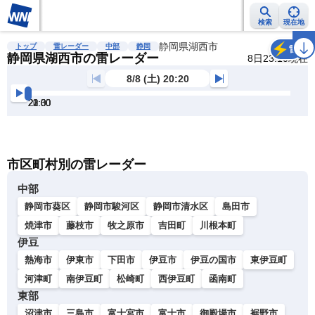
検索
現在地
雨雲レーダー
台風情報
地震情報
静岡県湖西市
警報・注意報
2週間天気
ラ
トップ
雷レーダー
中部
静岡
雷
静岡県湖西市の雷レーダー
8日23:10現在
8/8 (土) 20:20
20:30
21:00
21:30
22:00
22:30
23:00
明
る
い
暗
市区町村別の雷レーダー
い
中部
静岡市葵区
静岡市駿河区
静岡市清水区
島田市
焼津市
藤枝市
牧之原市
吉田町
川根本町
伊豆
熱海市
伊東市
下田市
伊豆市
伊豆の国市
東伊豆町
河津町
南伊豆町
松崎町
西伊豆町
函南町
東部
沼津市
三島市
富士宮市
富士市
御殿場市
裾野市