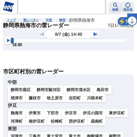
検索
現在地
雨雲レーダー
台風情報
地震情報
静岡県熱海市
警報・注意報
2週間天気
ラ
トップ
雷レーダー
中部
静岡
雷
静岡県熱海市の雷レーダー
7日17:30現在
8/7 (金) 14:40
15:00
15:30
16:00
16:30
17:00
17:30
明
る
い
暗
市区町村別の雷レーダー
い
中部
静岡市葵区
静岡市駿河区
静岡市清水区
島田市
焼津市
藤枝市
牧之原市
吉田町
川根本町
伊豆
熱海市
伊東市
下田市
伊豆市
伊豆の国市
東伊豆町
河津町
南伊豆町
松崎町
西伊豆町
函南町
東部
沼津市
三島市
富士宮市
富士市
御殿場市
裾野市