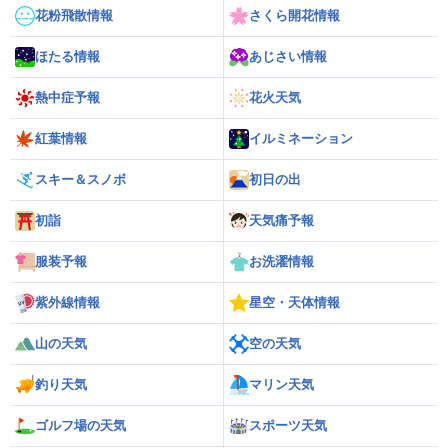
花粉飛散情報
さくら開花情報
ほたる情報
あじさい情報
熱中症予報
花火天気
紅葉情報
イルミネーション
スキー＆スノボ
初日の出
初詣
天気痛予報
服装予報
お洗濯情報
紫外線情報
星空・天体情報
山の天気
空の天気
釣り天気
マリン天気
ゴルフ場の天気
スポーツ天気