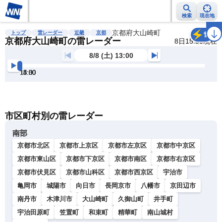
検索
現在地
雨雲レーダー
台風情報
地震情報
京都府大山崎町
警報・注意報
2週間天気
ラ
トップ
雷レーダー
近畿
京都
雷
京都府大山崎町の雷レーダー
8日15:50現在
8/8 (土) 13:00
13:00
13:30
14:00
14:30
15:00
15:30
明
る
い
暗
市区町村別の雷レーダー
い
南部
京都市北区
京都市上京区
京都市左京区
京都市中京区
京都市東山区
京都市下京区
京都市南区
京都市右京区
京都市伏見区
京都市山科区
京都市西京区
宇治市
亀岡市
城陽市
向日市
長岡京市
八幡市
京田辺市
南丹市
木津川市
大山崎町
久御山町
井手町
宇治田原町
笠置町
和束町
精華町
南山城村