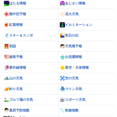
ほたる情報
あじさい情報
熱中症予報
花火天気
紅葉情報
イルミネーション
スキー＆スノボ
初日の出
初詣
天気痛予報
服装予報
お洗濯情報
紫外線情報
星空・天体情報
山の天気
空の天気
釣り天気
マリン天気
ゴルフ場の天気
スポーツ天気
風邪予防指数
乾燥指数