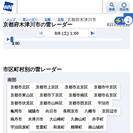
検索
現在地
雨雲レーダー
台風情報
地震情報
京都府木津川市
警報・注意報
2週間天気
ラ
トップ
雷レーダー
近畿
京都
雷
京都府木津川市の雷レーダー
8日3:50現在
8/8 (土) 1:00
1:00
1:30
2:00
2:30
3:00
3:30
明
る
い
暗
市区町村別の雷レーダー
い
南部
京都市北区
京都市上京区
京都市左京区
京都市中京区
京都市東山区
京都市下京区
京都市南区
京都市右京区
京都市伏見区
京都市山科区
京都市西京区
宇治市
亀岡市
城陽市
向日市
長岡京市
八幡市
京田辺市
南丹市
木津川市
大山崎町
久御山町
井手町
宇治田原町
笠置町
和束町
精華町
南山城村