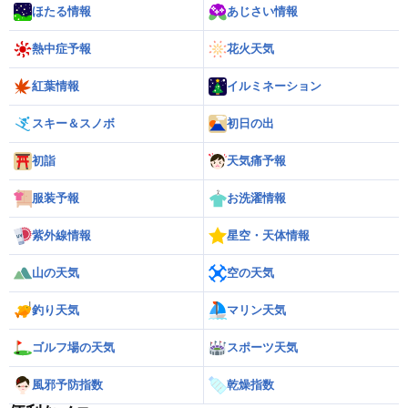
ほたる情報
あじさい情報
熱中症予報
花火天気
紅葉情報
イルミネーション
スキー＆スノボ
初日の出
初詣
天気痛予報
服装予報
お洗濯情報
紫外線情報
星空・天体情報
山の天気
空の天気
釣り天気
マリン天気
ゴルフ場の天気
スポーツ天気
風邪予防指数
乾燥指数