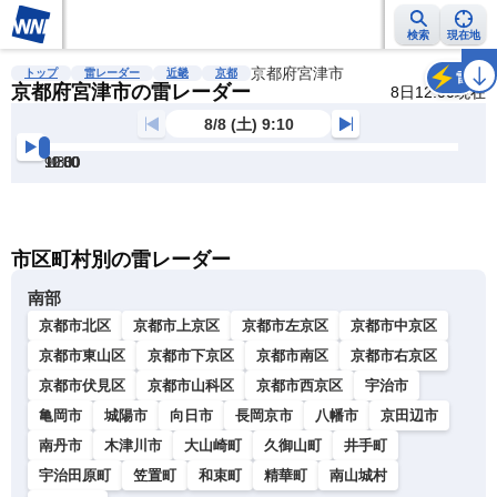
検索
現在地
雨雲レーダー
台風情報
地震情報
京都府宮津市
警報・注意報
2週間天気
ラ
トップ
雷レーダー
近畿
京都
雷
京都府宮津市の雷レーダー
8日12:00現在
8/8 (土) 9:10
9:30
10:00
10:30
11:00
11:30
12:00
明
る
い
暗
市区町村別の雷レーダー
い
南部
京都市北区
京都市上京区
京都市左京区
京都市中京区
京都市東山区
京都市下京区
京都市南区
京都市右京区
京都市伏見区
京都市山科区
京都市西京区
宇治市
亀岡市
城陽市
向日市
長岡京市
八幡市
京田辺市
南丹市
木津川市
大山崎町
久御山町
井手町
宇治田原町
笠置町
和束町
精華町
南山城村