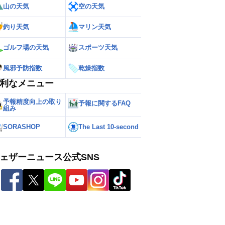
山の天気
空の天気
釣り天気
マリン天気
ゴルフ場の天気
スポーツ天気
風邪予防指数
乾燥指数
利なメニュー
予報精度向上の取り
予報に関するFAQ
組み
SORASHOP
The Last 10-second
ェザーニュース公式SNS