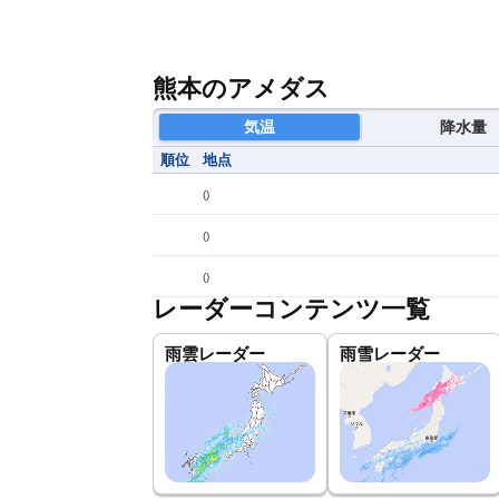
熊本のアメダス
気温
降水量
順位
地点
(
)
(
)
(
)
レーダーコンテンツ一覧
雨雲レーダー
雨雪レーダー