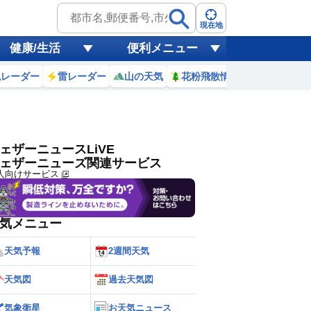
ゲリラ
風
現在地
健康/生活
便利メニュー
黄砂
風レーダー
雷レーダー
山の天気
花粉飛散情報
世界天気
天気
台風
ェザーニュースLiVE
ェザーニューズ関連サービス
人向けサービス
気メニュー
天気予報
2週間天気
天気図
過去天気図
気象衛星
お天気ニュース