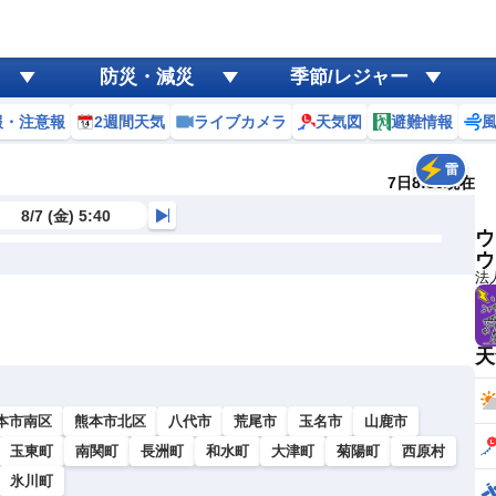
防災・減災
季節/レジャー
報・注意報
2週間天気
ライブカメラ
天気図
避難情報
雷
7日8:30現在
8/7 (金) 5:40
ウ
ウ
法
天
本市南区
熊本市北区
八代市
荒尾市
玉名市
山鹿市
玉東町
南関町
長洲町
和水町
大津町
菊陽町
西原村
氷川町