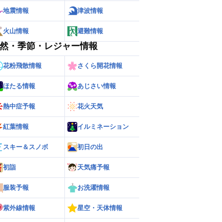
地震情報
津波情報
火山情報
避難情報
然・季節・レジャー情報
花粉飛散情報
さくら開花情報
ほたる情報
あじさい情報
熱中症予報
花火天気
紅葉情報
イルミネーション
スキー＆スノボ
初日の出
ー
世界の雨雲レーダー
初詣
天気痛予報
服装予報
お洗濯情報
紫外線情報
星空・天体情報