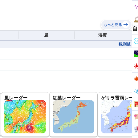
もっと見る
自
風
湿度
観測値
風レーダー
紅葉レーダー
ゲリラ雷雨レーダ