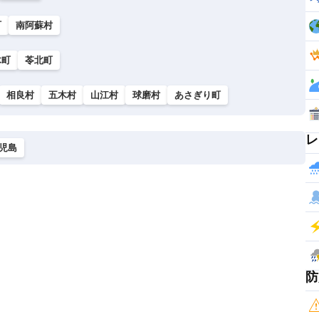
町
南阿蘇村
木町
苓北町
相良村
五木村
山江村
球磨村
あさぎり町
レ
児島
防