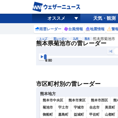
オススメ
天気・観測
雨雲レーダー
台風情報
地震情報
警
熊本県菊池市
トップ
雷レーダー
九州
熊本
熊本県菊池市の雷レーダー
地図選択
背景色調整
6:00
6:30
7:00
7:30
8:00
8:30
明
る
い
市区町村別の雷レーダー
暗
い
熊本地方
熊本市中央区
熊本市東区
熊本市西区
熊
菊池市
宇土市
宇城市
合志市
美里町
御船町
嘉島町
益城町
甲佐町
山都町