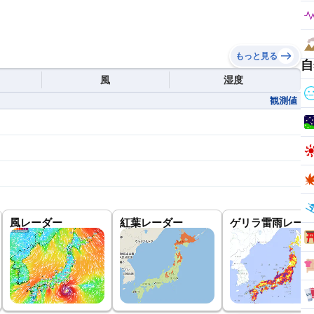
もっと見る
自
風
湿度
観測値
風レーダー
紅葉レーダー
ゲリラ雷雨レーダ