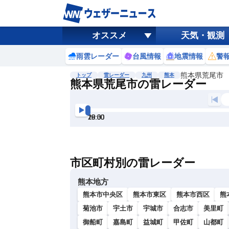
オススメ
天気・観測
雨雲レーダー
台風情報
地震情報
警
熊本県荒尾市
トップ
雷レーダー
九州
熊本
熊本県荒尾市の雷レーダー
地図選択
背景色調整
18:00
18:30
19:00
19:30
20:00
20:30
明
る
い
市区町村別の雷レーダー
暗
い
熊本地方
熊本市中央区
熊本市東区
熊本市西区
熊
菊池市
宇土市
宇城市
合志市
美里町
御船町
嘉島町
益城町
甲佐町
山都町