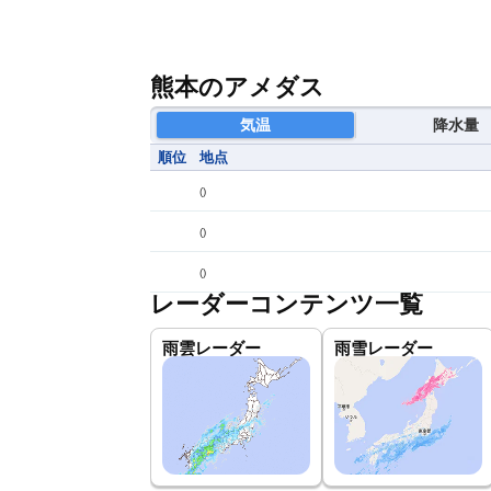
熊本のアメダス
気温
降水量
順位
地点
(
)
(
)
(
)
レーダーコンテンツ一覧
雨雲レーダー
雨雪レーダー