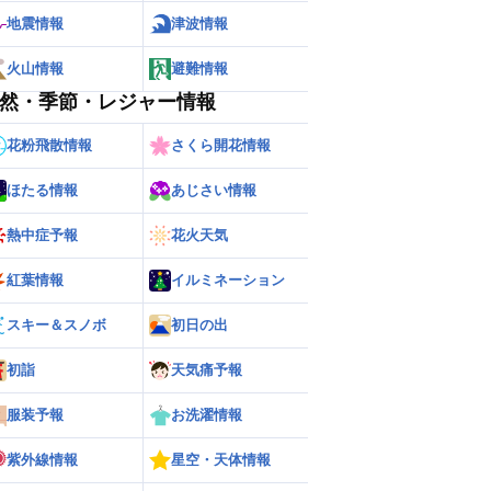
地震情報
津波情報
火山情報
避難情報
然・季節・レジャー情報
花粉飛散情報
さくら開花情報
ほたる情報
あじさい情報
熱中症予報
花火天気
紅葉情報
イルミネーション
スキー＆スノボ
初日の出
ー
世界の雨雲レーダー
初詣
天気痛予報
服装予報
お洗濯情報
紫外線情報
星空・天体情報