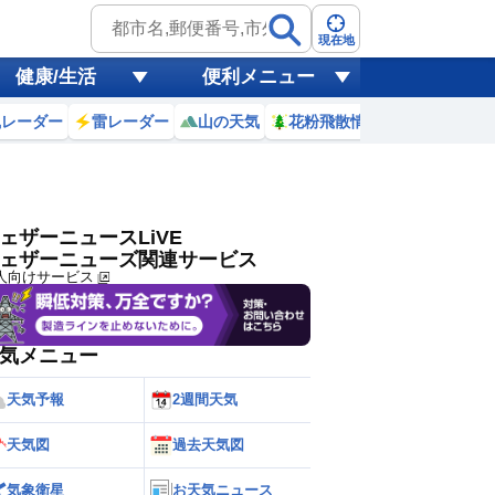
ゲリラ
風
現在地
健康/生活
便利メニュー
黄砂
風レーダー
雷レーダー
山の天気
花粉飛散情報
世界天気
天気
台風
ェザーニュースLiVE
ェザーニューズ関連サービス
人向けサービス
気メニュー
天気予報
2週間天気
天気図
過去天気図
気象衛星
お天気ニュース