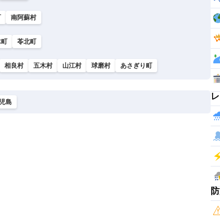
町
南阿蘇村
木町
苓北町
相良村
五木村
山江村
球磨村
あさぎり町
レ
児島
防