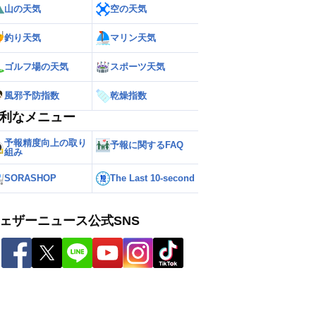
山の天気
空の天気
釣り天気
マリン天気
ゴルフ場の天気
スポーツ天気
風邪予防指数
乾燥指数
利なメニュー
予報精度向上の取り
予報に関するFAQ
組み
SORASHOP
The Last 10-second
ェザーニュース公式SNS