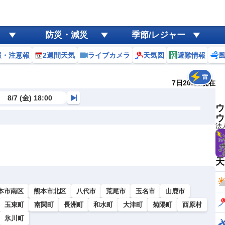
防災・減災
季節/レジャー
報・注意報
2週間天気
ライブカメラ
天気図
避難情報
雷
7日20:50現在
8/7 (金) 18:00
ウ
ウ
法
天
本市南区
熊本市北区
八代市
荒尾市
玉名市
山鹿市
玉東町
南関町
長洲町
和水町
大津町
菊陽町
西原村
氷川町