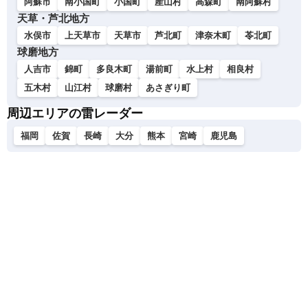
阿蘇市
南小国町
小国町
産山村
高森町
南阿蘇村
天草・芦北地方
水俣市
上天草市
天草市
芦北町
津奈木町
苓北町
球磨地方
人吉市
錦町
多良木町
湯前町
水上村
相良村
五木村
山江村
球磨村
あさぎり町
周辺エリアの雷レーダー
福岡
佐賀
長崎
大分
熊本
宮崎
鹿児島