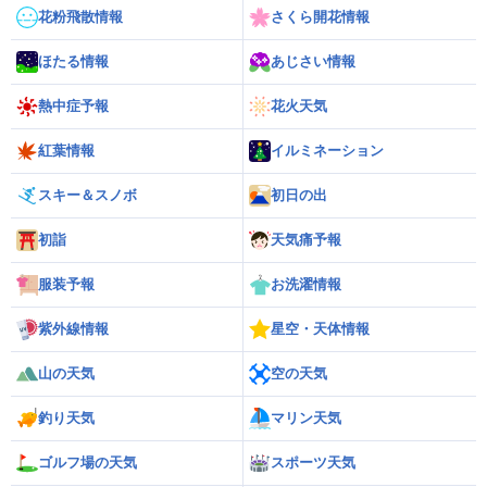
花粉飛散情報
さくら開花情報
ほたる情報
あじさい情報
熱中症予報
花火天気
紅葉情報
イルミネーション
スキー＆スノボ
初日の出
初詣
天気痛予報
服装予報
お洗濯情報
紫外線情報
星空・天体情報
山の天気
空の天気
釣り天気
マリン天気
ゴルフ場の天気
スポーツ天気