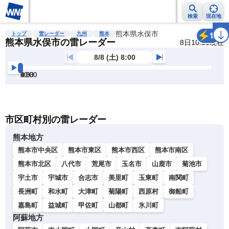
検索
現在地
雨雲レーダー
台風情報
地震情報
熊本県水俣市
警報・注意報
2週間天気
ラ
トップ
雷レーダー
九州
熊本
雷
熊本県水俣市の雷レーダー
8日10:50現在
8/8 (土) 8:00
8:00
8:30
9:00
9:30
10:00
10:30
明
る
い
暗
市区町村別の雷レーダー
い
熊本地方
熊本市中央区
熊本市東区
熊本市西区
熊本市南区
熊本市北区
八代市
荒尾市
玉名市
山鹿市
菊池市
宇土市
宇城市
合志市
美里町
玉東町
南関町
長洲町
和水町
大津町
菊陽町
西原村
御船町
嘉島町
益城町
甲佐町
山都町
氷川町
阿蘇地方