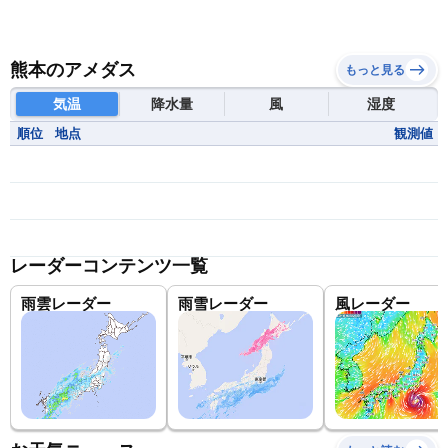
熊本のアメダス
もっと見る
気温
降水量
風
湿度
順位
地点
観測値
レーダーコンテンツ一覧
雨雲レーダー
雨雪レーダー
風レーダー