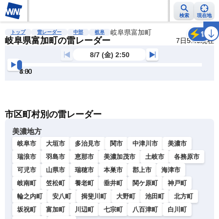
検索
現在地
雨雲レーダー
台風情報
地震情報
岐阜県富加町
警報・注意報
2週間天気
ラ
トップ
雷レーダー
中部
岐阜
雷
岐阜県富加町の雷レーダー
7日5:40現在
8/7 (金) 2:50
3:00
3:30
4:00
4:30
5:00
5:30
明
る
い
暗
市区町村別の雷レーダー
い
美濃地方
岐阜市
大垣市
多治見市
関市
中津川市
美濃市
瑞浪市
羽島市
恵那市
美濃加茂市
土岐市
各務原市
可児市
山県市
瑞穂市
本巣市
郡上市
海津市
岐南町
笠松町
養老町
垂井町
関ケ原町
神戸町
輪之内町
安八町
揖斐川町
大野町
池田町
北方町
坂祝町
富加町
川辺町
七宗町
八百津町
白川町