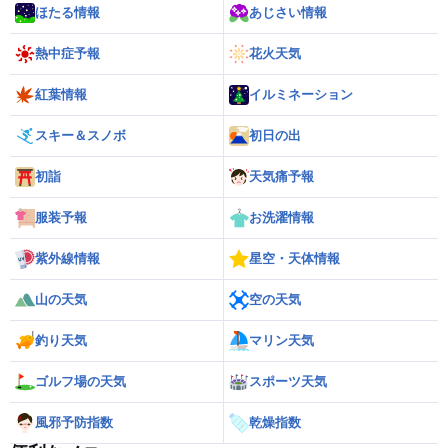
ほたる情報
あじさい情報
熱中症予報
花火天気
紅葉情報
イルミネーション
スキー＆スノボ
初日の出
初詣
天気痛予報
服装予報
お洗濯情報
紫外線情報
星空・天体情報
山の天気
空の天気
釣り天気
マリン天気
ゴルフ場の天気
スポーツ天気
風邪予防指数
乾燥指数