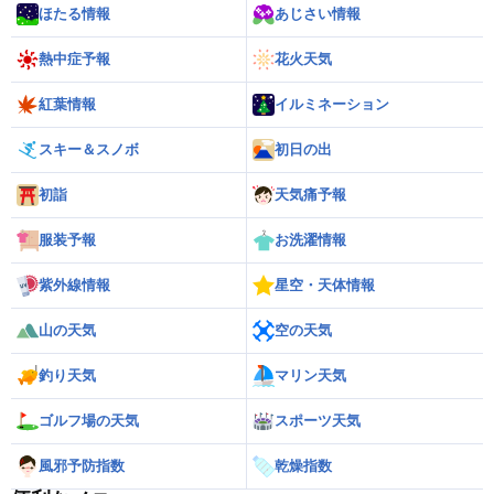
ほたる情報
あじさい情報
熱中症予報
花火天気
紅葉情報
イルミネーション
スキー＆スノボ
初日の出
初詣
天気痛予報
服装予報
お洗濯情報
紫外線情報
星空・天体情報
山の天気
空の天気
釣り天気
マリン天気
ゴルフ場の天気
スポーツ天気
風邪予防指数
乾燥指数