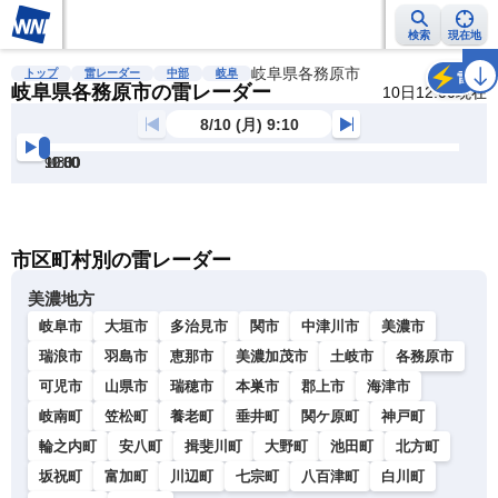
検索
現在地
雨雲レーダー
台風情報
地震情報
岐阜県各務原市
警報・注意報
2週間天気
ラ
トップ
雷レーダー
中部
岐阜
雷
岐阜県各務原市の雷レーダー
10日12:00現在
8/10 (月) 9:10
9:30
10:00
10:30
11:00
11:30
12:00
明
る
い
暗
市区町村別の雷レーダー
い
美濃地方
岐阜市
大垣市
多治見市
関市
中津川市
美濃市
瑞浪市
羽島市
恵那市
美濃加茂市
土岐市
各務原市
可児市
山県市
瑞穂市
本巣市
郡上市
海津市
岐南町
笠松町
養老町
垂井町
関ケ原町
神戸町
輪之内町
安八町
揖斐川町
大野町
池田町
北方町
坂祝町
富加町
川辺町
七宗町
八百津町
白川町