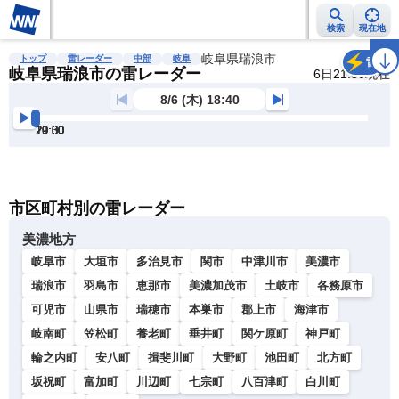
検索
現在地
雨雲レーダー
台風情報
地震情報
岐阜県瑞浪市
警報・注意報
2週間天気
ラ
トップ
雷レーダー
中部
岐阜
雷
岐阜県瑞浪市の雷レーダー
6日21:30現在
8/6 (木) 18:40
19:00
19:30
20:00
20:30
21:00
21:30
明
る
い
暗
市区町村別の雷レーダー
い
美濃地方
岐阜市
大垣市
多治見市
関市
中津川市
美濃市
瑞浪市
羽島市
恵那市
美濃加茂市
土岐市
各務原市
可児市
山県市
瑞穂市
本巣市
郡上市
海津市
岐南町
笠松町
養老町
垂井町
関ケ原町
神戸町
輪之内町
安八町
揖斐川町
大野町
池田町
北方町
坂祝町
富加町
川辺町
七宗町
八百津町
白川町