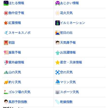
ほたる情報
あじさい情報
熱中症予報
花火天気
紅葉情報
イルミネーション
スキー＆スノボ
初日の出
初詣
天気痛予報
服装予報
お洗濯情報
紫外線情報
星空・天体情報
山の天気
空の天気
釣り天気
マリン天気
ゴルフ場の天気
スポーツ天気
風邪予防指数
乾燥指数