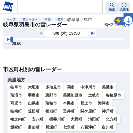
検索
現在地
雨雲レーダー
台風情報
地震情報
岐阜県羽島市
警報・注意報
2週間天気
ラ
トップ
雷レーダー
中部
岐阜
雷
岐阜県羽島市の雷レーダー
6日22:40現在
8/6 (木) 19:50
20:00
20:30
21:00
21:30
22:00
22:30
明
る
い
暗
市区町村別の雷レーダー
い
美濃地方
岐阜市
大垣市
多治見市
関市
中津川市
美濃市
瑞浪市
羽島市
恵那市
美濃加茂市
土岐市
各務原市
可児市
山県市
瑞穂市
本巣市
郡上市
海津市
岐南町
笠松町
養老町
垂井町
関ケ原町
神戸町
輪之内町
安八町
揖斐川町
大野町
池田町
北方町
坂祝町
富加町
川辺町
七宗町
八百津町
白川町