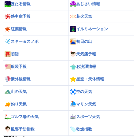
ほたる情報
あじさい情報
熱中症予報
花火天気
紅葉情報
イルミネーション
スキー＆スノボ
初日の出
初詣
天気痛予報
服装予報
お洗濯情報
紫外線情報
星空・天体情報
山の天気
空の天気
釣り天気
マリン天気
ゴルフ場の天気
スポーツ天気
風邪予防指数
乾燥指数