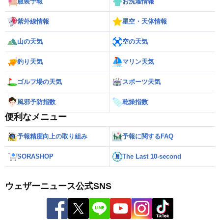
服装予報
お洗濯情報
紫外線情報
星空・天体情報
山の天気
空の天気
釣り天気
マリン天気
ゴルフ場の天気
スポーツ天気
風邪予防指数
乾燥指数
便利なメニュー
予報精度向上の取り組み
予報に関するFAQ
SORASHOP
The Last 10-second
ウェザーニュース公式SNS