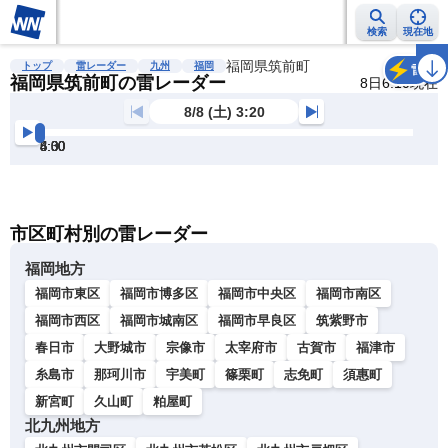
検索
現在地
雨雲レーダー
台風情報
地震情報
福岡県筑前町
警報・注意報
2週間天気
ラ
トップ
雷レーダー
九州
福岡
雷
福岡県筑前町の雷レーダー
8日6:10現在
8/8 (土) 3:20
3:30
4:00
4:30
5:00
5:30
6:00
明
る
い
暗
市区町村別の雷レーダー
い
福岡地方
福岡市東区
福岡市博多区
福岡市中央区
福岡市南区
福岡市西区
福岡市城南区
福岡市早良区
筑紫野市
春日市
大野城市
宗像市
太宰府市
古賀市
福津市
糸島市
那珂川市
宇美町
篠栗町
志免町
須惠町
新宮町
久山町
粕屋町
北九州地方