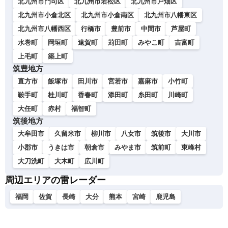
北九州市門司区
北九州市若松区
北九州市戸畑区
北九州市小倉北区
北九州市小倉南区
北九州市八幡東区
北九州市八幡西区
行橋市
豊前市
中間市
芦屋町
水巻町
岡垣町
遠賀町
苅田町
みやこ町
吉富町
上毛町
築上町
筑豊地方
直方市
飯塚市
田川市
宮若市
嘉麻市
小竹町
鞍手町
桂川町
香春町
添田町
糸田町
川崎町
大任町
赤村
福智町
筑後地方
大牟田市
久留米市
柳川市
八女市
筑後市
大川市
小郡市
うきは市
朝倉市
みやま市
筑前町
東峰村
大刀洗町
大木町
広川町
周辺エリアの雷レーダー
福岡
佐賀
長崎
大分
熊本
宮崎
鹿児島