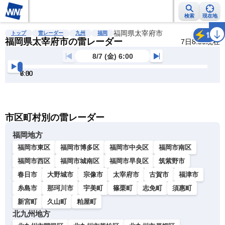
検索
現在地
雨雲レーダー
台風情報
地震情報
福岡県太宰府市
警報・注意報
2週間天気
ラ
トップ
雷レーダー
九州
福岡
雷
福岡県太宰府市の雷レーダー
7日8:50現在
8/7 (金) 6:00
6:00
6:30
7:00
7:30
8:00
8:30
明
る
い
暗
市区町村別の雷レーダー
い
福岡地方
福岡市東区
福岡市博多区
福岡市中央区
福岡市南区
福岡市西区
福岡市城南区
福岡市早良区
筑紫野市
春日市
大野城市
宗像市
太宰府市
古賀市
福津市
糸島市
那珂川市
宇美町
篠栗町
志免町
須惠町
新宮町
久山町
粕屋町
北九州地方