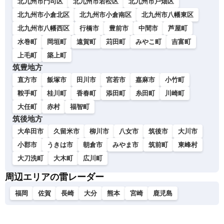
北九州市門司区
北九州市若松区
北九州市戸畑区
北九州市小倉北区
北九州市小倉南区
北九州市八幡東区
北九州市八幡西区
行橋市
豊前市
中間市
芦屋町
水巻町
岡垣町
遠賀町
苅田町
みやこ町
吉富町
上毛町
築上町
筑豊地方
直方市
飯塚市
田川市
宮若市
嘉麻市
小竹町
鞍手町
桂川町
香春町
添田町
糸田町
川崎町
大任町
赤村
福智町
筑後地方
大牟田市
久留米市
柳川市
八女市
筑後市
大川市
小郡市
うきは市
朝倉市
みやま市
筑前町
東峰村
大刀洗町
大木町
広川町
周辺エリアの雷レーダー
福岡
佐賀
長崎
大分
熊本
宮崎
鹿児島