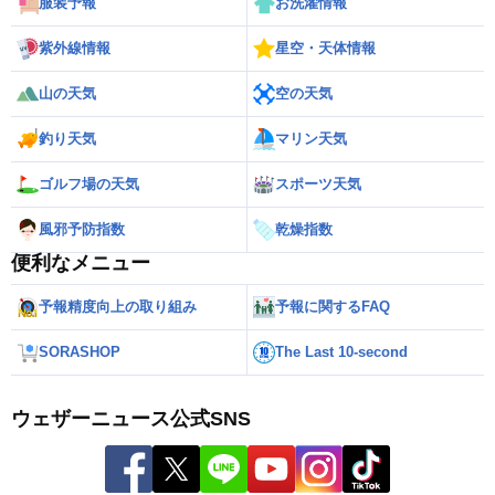
服装予報
お洗濯情報
紫外線情報
星空・天体情報
山の天気
空の天気
釣り天気
マリン天気
ゴルフ場の天気
スポーツ天気
風邪予防指数
乾燥指数
便利なメニュー
予報精度向上の取り組み
予報に関するFAQ
SORASHOP
The Last 10-second
ウェザーニュース公式SNS