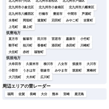
北九州市門司区
北九州市若松区
北九州市戸畑区
北九州市小倉北区
北九州市小倉南区
北九州市八幡東区
北九州市八幡西区
行橋市
豊前市
中間市
芦屋町
水巻町
岡垣町
遠賀町
苅田町
みやこ町
吉富町
上毛町
築上町
筑豊地方
直方市
飯塚市
田川市
宮若市
嘉麻市
小竹町
鞍手町
桂川町
香春町
添田町
糸田町
川崎町
大任町
赤村
福智町
筑後地方
大牟田市
久留米市
柳川市
八女市
筑後市
大川市
小郡市
うきは市
朝倉市
みやま市
筑前町
東峰村
大刀洗町
大木町
広川町
周辺エリアの雷レーダー
福岡
佐賀
長崎
大分
熊本
宮崎
鹿児島