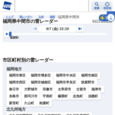
検索
現在地
雨雲レーダー
台風情報
地震情報
福岡県中間市
警報・注意報
2週間天気
ラ
トップ
雷レーダー
九州
福岡
雷
福岡県中間市の雷レーダー
8日1:10現在
8/7 (金) 22:20
22:30
23:00
23:30
0:00
0:30
1:00
明
る
い
暗
市区町村別の雷レーダー
い
福岡地方
福岡市東区
福岡市博多区
福岡市中央区
福岡市南区
福岡市西区
福岡市城南区
福岡市早良区
筑紫野市
春日市
大野城市
宗像市
太宰府市
古賀市
福津市
糸島市
那珂川市
宇美町
篠栗町
志免町
須惠町
新宮町
久山町
粕屋町
北九州地方