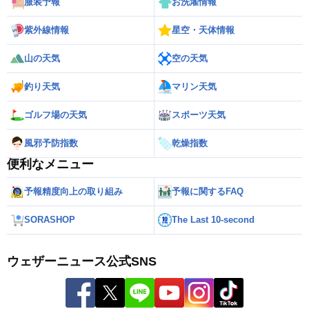
服装予報
お洗濯情報
紫外線情報
星空・天体情報
山の天気
空の天気
釣り天気
マリン天気
ゴルフ場の天気
スポーツ天気
風邪予防指数
乾燥指数
便利なメニュー
予報精度向上の取り組み
予報に関するFAQ
SORASHOP
The Last 10-second
ウェザーニュース公式SNS