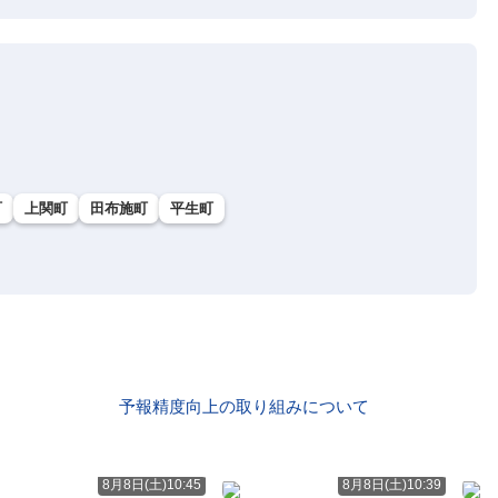
町
上関町
田布施町
平生町
予報精度向上の取り組みについて
8月8日(土)10:45
8月8日(土)10:39