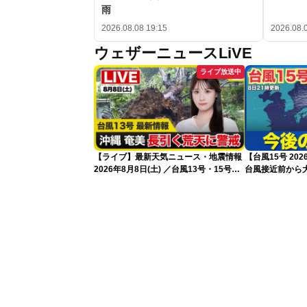
雨
2026.08.08 19:15
2026.08.
ウェザーニュースLiVE
ライブ放送中
【ライブ】最新天気ニュース・地震情報
【台風15号 2
2026年8月8日(土) ／台風13号・15号
台風接近前から大
ゲリラ雷雨最新見解 令和8年熊本地震
新）
情報〈ウェザーニュースLiVEムーン・戸
北美月／芳野達郎〉