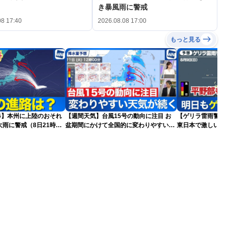
き暴風雨に警戒
08 17:40
2026.08.08 17:00
もっと見る
026】本州に上陸のおそれ
【週間天気】台風15号の動向に注目 お
【ゲリラ雷雨警戒】
雨に警戒（8日21時更
盆期間にかけて全国的に変わりやすい天
東日本で激しい雷
気が続く見込み
雨雲急発達の危険