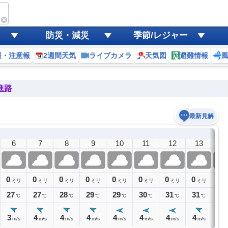
防災・減災
季節/レジャー
報・注意報
2週間天気
ライブカメラ
天気図
避難情報
進路
最新見解
6
7
8
9
10
11
12
13
1
0
0
0
0
0
0
0
0
0
ミリ
ミリ
ミリ
ミリ
ミリ
ミリ
ミリ
ミリ
ミ
27
27
28
29
29
30
31
31
31
℃
℃
℃
℃
℃
℃
℃
℃
3
4
4
4
4
4
4
4
4
m/s
m/s
m/s
m/s
m/s
m/s
m/s
m/s
m