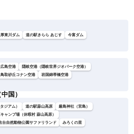
厚東川ダム
道の駅きらら あじす
今富ダム
広島空港
隠岐空港（隠岐世界ジオパーク空港）
鳥取砂丘コナン空港
岩国錦帯橋空港
（中国）
ダスタジアム）
道の駅蒜山高原
厳島神社（宮島）
キャンプ場（休暇村 蒜山高原）
吉台自然動物公園サファリランド
みろくの里