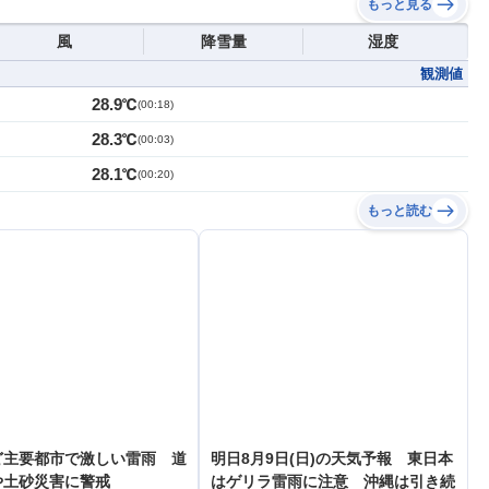
もっと見る
風
降雪量
湿度
観測値
28.9℃
(
00:18
)
28.3℃
(
00:03
)
28.1℃
(
00:20
)
もっと読む
ど主要都市で激しい雷雨 道
明日8月9日(日)の天気予報 東日本
や土砂災害に警戒
はゲリラ雷雨に注意 沖縄は引き続