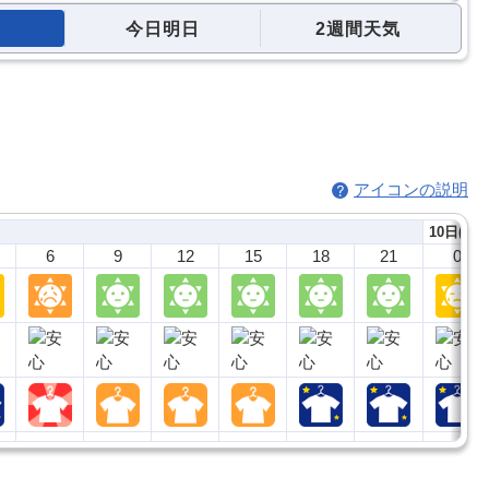
今日明日
2週間天気
アイコンの説明
10日(月)
6
9
12
15
18
21
0