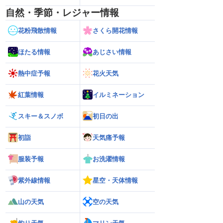
自然・季節・レジャー情報
花粉飛散情報
さくら開花情報
ほたる情報
あじさい情報
熱中症予報
花火天気
紅葉情報
イルミネーション
スキー＆スノボ
初日の出
初詣
天気痛予報
服装予報
お洗濯情報
紫外線情報
星空・天体情報
山の天気
空の天気