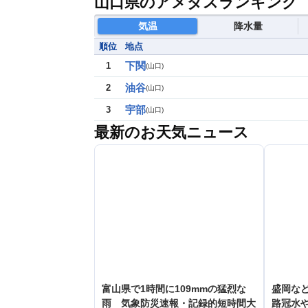
山口県のアメダスランキング
気温
降水量
順位
地点
下関
1
(
山口
)
油谷
2
(
山口
)
宇部
3
(
山口
)
最新のお天気ニュース
富山県で1時間に109mmの猛烈な
盛岡な
雨 気象防災速報・記録的短時間大
路冠水