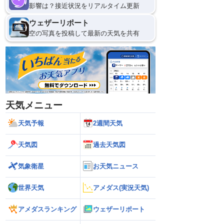
影響は？接近状況をリアルタイム更新
ウェザーリポート
空の写真を投稿して最新の天気を共有
天気メニュー
天気予報
2週間天気
天気図
過去天気図
気象衛星
お天気ニュース
世界天気
アメダス(実況天気)
アメダスランキング
ウェザーリポート