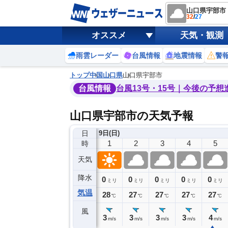
山口県宇部市
32
/
27
オススメ
天気・観測
雨雲レーダー
台風情報
地震情報
警
トップ
中国
山口県
山口県宇部市
台風情報
台風13号・15号｜今後の予想
山口県宇部市の天気予報
日
8日(土)
9日(日)
21
22
23
0
1
2
3
4
5
時
天気
降水
0
0
0
0
0
0
0
0
ミリ
ミリ
ミリ
ミリ
ミリ
ミリ
ミリ
ミリ
ミリ
気温
8
28
28
28
28
27
27
27
27
℃
℃
℃
℃
℃
℃
℃
℃
℃
風
3
3
5
3
3
3
3
3
4
m/s
m/s
m/s
m/s
m/s
m/s
m/s
m/s
m/s