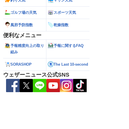
釣り天気
マリン天気
ゴルフ場の天気
スポーツ天気
風邪予防指数
乾燥指数
便利なメニュー
予報精度向上の取り
予報に関するFAQ
組み
SORASHOP
The Last 10-second
あす9日(日)も東北や
【台風15号】進路に複雑な変化・東北上
【台風13号 進路
雨のおそれ 午前中から
陸の可能性と西日本へ影響拡大の不確実
期化・奄美大島で総
ウェザーニュース公式SNS
も
性
波に要警戒（2026.08