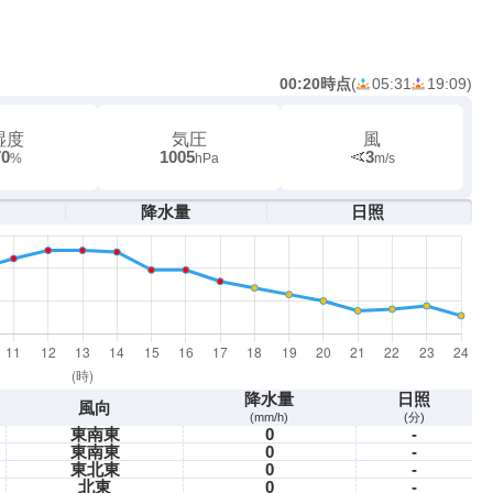
00:20時点
(
05:31
19:09
)
湿度
気圧
風
70
1005
3
%
hPa
m/s
降水量
日照
降水量
日照
風向
(mm/h)
(分)
東南東
0
-
東南東
0
-
東北東
0
-
北東
0
-