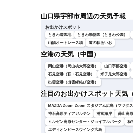
山口県宇部市周辺の天気予報
お出かけスポット
ときわ遊園地
ときわ動物園（ときわ公園）
山陽オートレース場
道の駅あいお
空港の天気（中国）
岡山空港（岡山桃太郎空港）
山口宇部空港
石見空港（萩・石見空港）
米子鬼太郎空港
出雲空港（出雲縁結び空港）
注目のお出かけスポット天気
MAZDA Zoom-Zoom スタジアム広島（マツ
神石高原ティアガルテン
浦富海岸
蒜山高原
ヒルゼン高原センター・ジョイフルパーク
秋
エディオンピースウイング広島