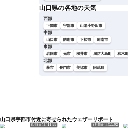
山口県の各地の天気
西部
下関市
宇部市
山陽小野田市
中部
山口市
防府市
下松市
周南市
東部
岩国市
光市
柳井市
周防大島町
和木
北部
萩市
長門市
美祢市
阿武町
山口県宇部市付近に寄せられたウェザーリポート
8月8日(土)11:55
8月8日(土)11:02