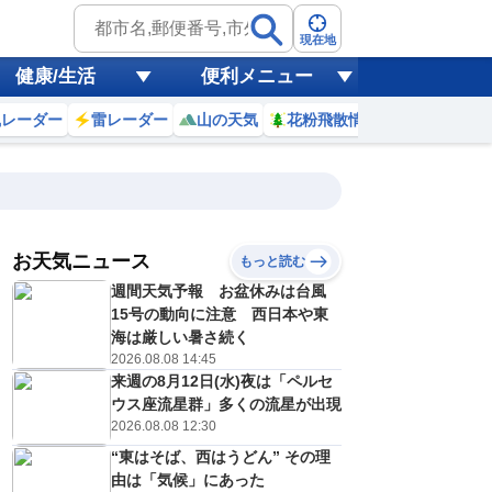
現在地
健康/生活
便利メニュー
風レーダー
雷レーダー
山の天気
花粉飛散情報
世界天気
お天気ニュース
もっと読む
週間天気予報 お盆休みは台風
4
15
16
17
18
19
20
21
22
15号の動向に注意 西日本や東
海は厳しい暑さ続く
2026.08.08 14:45
来週の8月12日(水)夜は「ペルセ
0
0
0
0
0
0
0
0
リ
ミリ
ミリ
ミリ
ミリ
ミリ
ミリ
ミリ
ミリ
ウス座流星群」多くの流星が出現
32
31
30
29
29
28
28
28
℃
℃
℃
℃
℃
℃
℃
℃
℃
2026.08.08 12:30
“東はそば、西はうどん” その理
3
3
3
3
2
2
2
2
/s
m/s
m/s
m/s
m/s
m/s
m/s
m/s
m/s
由は「気候」にあった