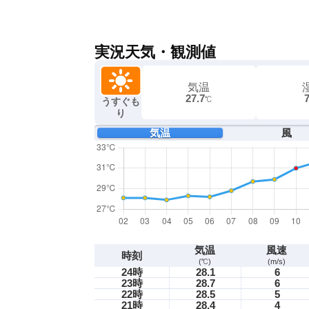
実況天気・観測値
気温
27.7
℃
うすぐも
り
気温
風
気温
風速
時刻
(℃)
(m/s)
24時
28.1
6
23時
28.7
6
22時
28.5
5
21時
28.4
4