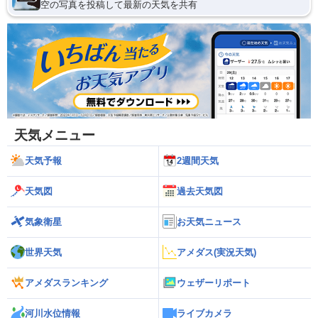
空の写真を投稿して最新の天気を共有
天気メニュー
天気予報
2週間天気
天気図
過去天気図
気象衛星
お天気ニュース
世界天気
アメダス(実況天気)
アメダスランキング
ウェザーリポート
河川水位情報
ライブカメラ