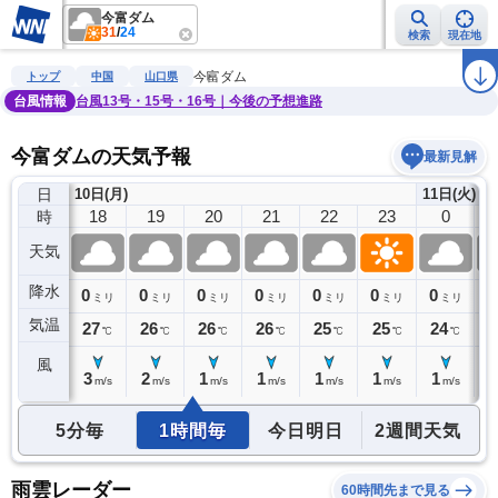
今富ダム
31
/
24
検索
現在地
雨雲レーダー
台風情報
地震情報
警報・注意報
2週間天気
ラ
今富ダム
トップ
中国
山口県
台風情報
台風13号・15号・16号｜今後の予想進路
今富ダムの天気予報
最新見解
日
10日(月)
11日(火)
17
18
19
20
21
22
23
0
時
天気
降水
0
0
0
0
0
0
0
0
0
ミリ
ミリ
ミリ
ミリ
ミリ
ミリ
ミリ
ミリ
気温
29
27
26
26
26
25
25
24
2
℃
℃
℃
℃
℃
℃
℃
℃
風
4
3
2
1
1
1
1
1
1
m/s
m/s
m/s
m/s
m/s
m/s
m/s
m/s
5分毎
1時間毎
今日明日
2週間天気
雨雲レーダー
60時間先まで見る