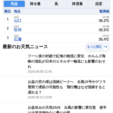
気温
降水量
風
降雪量
湿度
順位
地点
観測値
山口
12:40
1
山口
36.2℃
山口
14:38
2
玖珂
35.5℃
山口
13:22
3
広瀬
35.4℃
最新のお天気ニュース
もっと読む
フーシ派の封鎖で紅海の物流に変化 ホルムズ海
峡の混乱が日本のエネルギー輸送にも影響のおそ
れ
2026.08.09 12:45
お盆の空の便は混雑ピークへ 台風15号やゲリラ
雷雨で遅延の可能性も 飛行機はなぜ混雑すると
遅れる？
2026.08.10 13:00
お盆休みの天気2026 台風の影響に要注意 後半
は太平洋側中心に曇りや雨