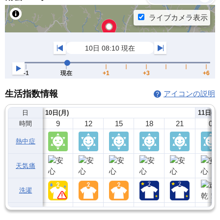
生活指数情報
アイコンの説明
日
10日(月)
11日(火
9
12
15
18
21
0
時間
熱中症
天気痛
洗濯