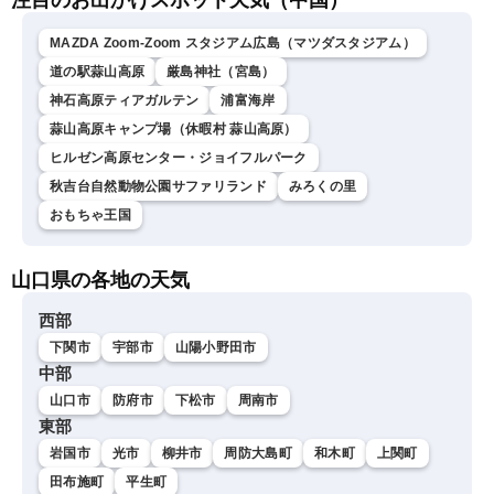
MAZDA Zoom-Zoom スタジアム広島（マツダスタジアム）
道の駅蒜山高原
厳島神社（宮島）
神石高原ティアガルテン
浦富海岸
蒜山高原キャンプ場（休暇村 蒜山高原）
ヒルゼン高原センター・ジョイフルパーク
秋吉台自然動物公園サファリランド
みろくの里
おもちゃ王国
山口県の各地の天気
西部
下関市
宇部市
山陽小野田市
中部
山口市
防府市
下松市
周南市
東部
岩国市
光市
柳井市
周防大島町
和木町
上関町
田布施町
平生町