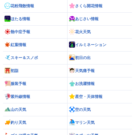
花粉飛散情報
さくら開花情報
ほたる情報
あじさい情報
熱中症予報
花火天気
紅葉情報
イルミネーション
スキー＆スノボ
初日の出
初詣
天気痛予報
服装予報
お洗濯情報
紫外線情報
星空・天体情報
山の天気
空の天気
釣り天気
マリン天気