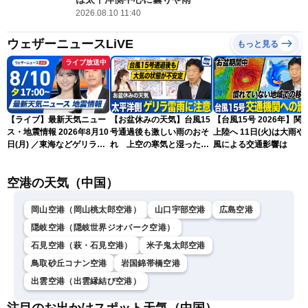
2026.08.10 11:40
ウェザーニュースLiVE
もっと見る
ライブ放送中
【ライブ】最新天気ニュー
【お盆休みの天気】台風15
【台風15号 2026年】関
ス・地震情報 2026年8月10
号通過後も激しい雨のおそ
上陸へ 11日(火)は大雨や
日(月) ／東海などゲリラ雷
れ 上空の寒気と湿った空
風による交通影響は
雨に注意 東北や関東は早め
気でゲリラ雷雨に注意
の台風対策を〈ウェザーニ
空港の天気（中国）
ュースLiVEイブニング・駒
木結衣／宇野沢達也〉
岡山空港（岡山桃太郎空港）
山口宇部空港
広島空港
隠岐空港（隠岐世界ジオパーク空港）
石見空港（萩・石見空港）
米子鬼太郎空港
鳥取砂丘コナン空港
岩国錦帯橋空港
出雲空港（出雲縁結び空港）
注目のお出かけスポット天気（中国）