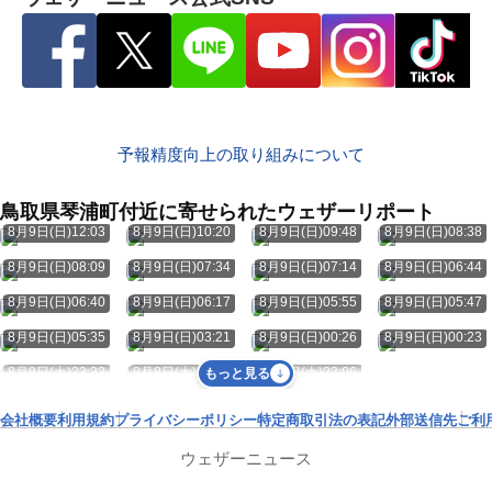
予報精度向上の取り組みについて
鳥取県琴浦町付近に寄せられたウェザーリポート
8月9日(日)12:03
8月9日(日)10:20
8月9日(日)09:48
8月9日(日)08:38
8月9日(日)08:09
8月9日(日)07:34
8月9日(日)07:14
8月9日(日)06:44
8月9日(日)06:40
8月9日(日)06:17
8月9日(日)05:55
8月9日(日)05:47
8月9日(日)05:35
8月9日(日)03:21
8月9日(日)00:26
8月9日(日)00:23
8月8日(土)23:33
8月8日(土)23:17
8月8日(土)23:06
もっと見る
会社概要
利用規約
プライバシーポリシー
特定商取引法の表記
外部送信先
ご利
ウェザーニュース