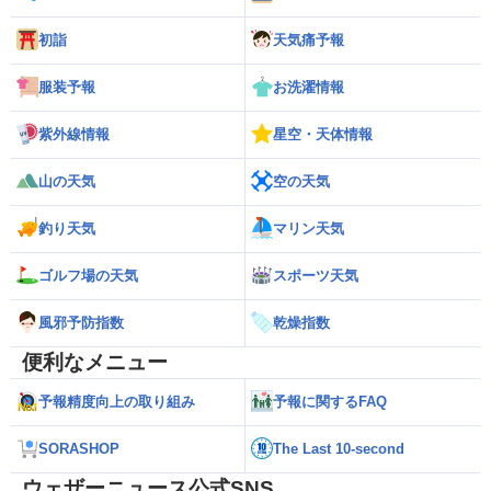
初詣
天気痛予報
服装予報
お洗濯情報
紫外線情報
星空・天体情報
山の天気
空の天気
釣り天気
マリン天気
ゴルフ場の天気
スポーツ天気
風邪予防指数
乾燥指数
便利なメニュー
予報精度向上の取り組み
予報に関するFAQ
SORASHOP
The Last 10-second
ウェザーニュース公式SNS