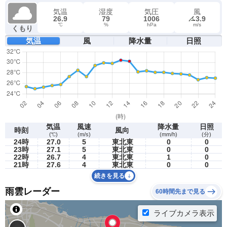
気温
湿度
気圧
風
26.9
79
1006
3.9
℃
%
hPa
m/s
くもり
気温
風
降水量
日照
気温
風速
降水量
日照
時刻
風向
(℃)
(m/s)
(mm/h)
(分)
24時
27.0
5
東北東
0
0
23時
27.1
5
東北東
0
0
22時
26.7
4
東北東
1
0
21時
27.6
4
東北東
0
0
続きを見る
雨雲レーダー
60時間先まで見る