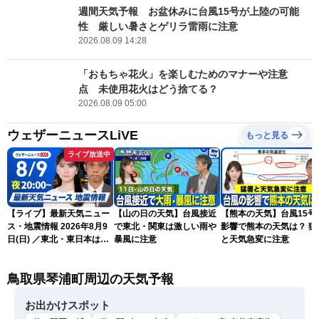
週間天気予報 お盆休みに台風15号が上陸の可能
性 厳しい暑さとゲリラ雷雨に注意
2026.08.09 14:28
「おもちゃ花火」を楽しむためのマナーや注意
点 未使用花火はどう捨てる？
2026.08.09 05:00
ウェザーニュースLiVE
もっと見る
ライブ放送中
【ライブ】最新天気ニュー
【山の日の天気】台風接近
【熊本の天気】台風15号
ス・地震情報 2026年8月9
で東北・関東は激しい雨や
影響で熊本の天気は？ 猛
日(日) ／東北・東日本は急
暴風に注意
と天気急変に注意
な雷雨に注意〈ウェザーニ
ュースLiVEムーン・駒木結
鳥取県琴浦町周辺の天気予報
衣／芳野達郎〉
お出かけスポット