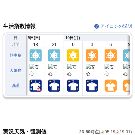
生活指数情報
アイコンの説明
日
9日(日)
10日(月)
18
21
0
3
6
9
時間
熱中症
天気痛
洗濯
実況天気・観測値
23:50時点
(
05:19
19:01
)