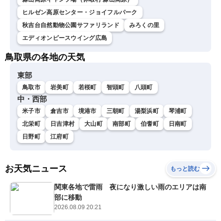
ヒルゼン高原センター・ジョイフルパーク
秋吉台自然動物公園サファリランド
みろくの里
エディオンピースウイング広島
鳥取県の各地の天気
東部
鳥取市
岩美町
若桜町
智頭町
八頭町
中・西部
米子市
倉吉市
境港市
三朝町
湯梨浜町
琴浦町
北栄町
日吉津村
大山町
南部町
伯耆町
日南町
日野町
江府町
お天気ニュース
もっと読む
関東各地で雷雨 夜になり激しい雨のエリアは南
部に移動
2026.08.09 20:21