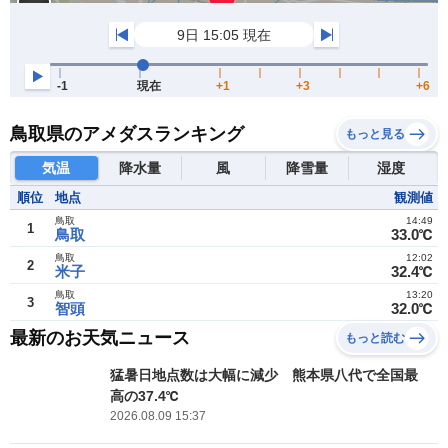
鳥取県のアメダスランキング
もっと見る
気温
降水量
風
降雪量
湿度
順位
地点
観測値
鳥取
14:49
1
鳥取
33.0℃
鳥取
12:02
2
米子
32.4℃
鳥取
13:20
3
智頭
32.0℃
最新のお天気ニュース
もっと読む
猛暑日地点数は大幅に減少 熊本県八代で全国最
高の37.4℃
2026.08.09 15:37