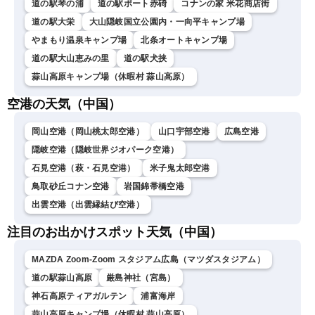
道の駅琴の浦
道の駅ポート赤碕
コナンの家 米花商店街
道の駅大栄
大山隠岐国立公園内・一向平キャンプ場
やまもり温泉キャンプ場
北条オートキャンプ場
道の駅大山恵みの里
道の駅犬挟
蒜山高原キャンプ場（休暇村 蒜山高原）
空港の天気（中国）
岡山空港（岡山桃太郎空港）
山口宇部空港
広島空港
隠岐空港（隠岐世界ジオパーク空港）
石見空港（萩・石見空港）
米子鬼太郎空港
鳥取砂丘コナン空港
岩国錦帯橋空港
出雲空港（出雲縁結び空港）
注目のお出かけスポット天気（中国）
MAZDA Zoom-Zoom スタジアム広島（マツダスタジアム）
道の駅蒜山高原
厳島神社（宮島）
神石高原ティアガルテン
浦富海岸
蒜山高原キャンプ場（休暇村 蒜山高原）