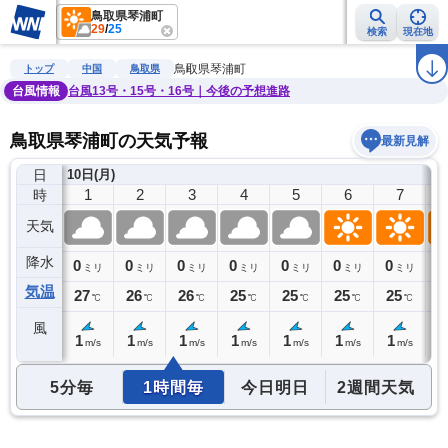
鳥取県琴浦町
29
/
25
検索
現在地
雨雲レーダー
台風情報
地震情報
警報・注意報
2週間天気
ラ
鳥取県琴浦町
トップ
中国
鳥取県
台風情報
台風13号・15号・16号｜今後の予想進路
鳥取県琴浦町の天気予報
最新見解
日
)
10日(月)
0
1
2
3
4
5
6
7
時
天気
降水
0
0
0
0
0
0
0
0
0
ミリ
ミリ
ミリ
ミリ
ミリ
ミリ
ミリ
ミリ
気温
27
27
26
26
25
25
25
25
2
℃
℃
℃
℃
℃
℃
℃
℃
風
1
1
1
1
1
1
1
1
1
m/s
m/s
m/s
m/s
m/s
m/s
m/s
m/s
5分毎
1時間毎
今日明日
2週間天気