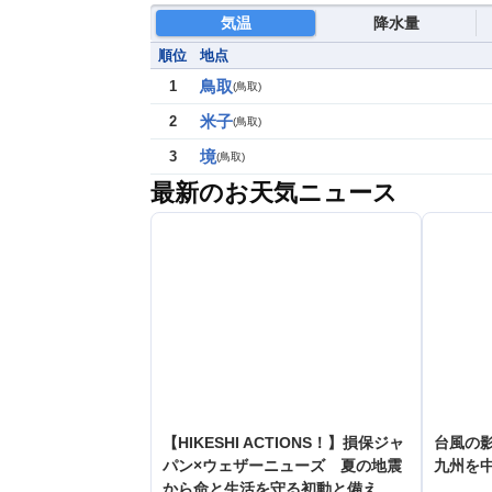
気温
降水量
順位
地点
鳥取
1
(
鳥取
)
米子
2
(
鳥取
)
境
3
(
鳥取
)
最新のお天気ニュース
【HIKESHI ACTIONS！】損保ジャ
台風の
パン×ウェザーニューズ 夏の地震
九州を
から命と生活を守る初動と備え