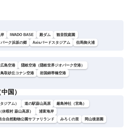
海岸
IWADO BASE
殿ダム
観音院庭園
オパーク浜坂の郷
Axisバードスタジアム
但馬御火浦
広島空港
隠岐空港（隠岐世界ジオパーク空港）
鳥取砂丘コナン空港
岩国錦帯橋空港
（中国）
ダスタジアム）
道の駅蒜山高原
厳島神社（宮島）
（休暇村 蒜山高原）
浦富海岸
吉台自然動物公園サファリランド
みろくの里
岡山後楽園