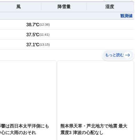
風
降雪量
湿度
観測値
38.7℃
(
12:36
)
37.5℃
(
11:41
)
37.1℃
(
13:15
)
もっと読む
影響は西日本太平洋側にも
熊本県天草・芦北地方で地震 最大
中心に大雨のおそれ
震度3 津波の心配なし