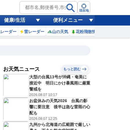
現在地
健康/生活
便利メニュー
風レーダー
雷レーダー
山の天気
花粉飛散情報
世界天気
お天気ニュース
もっと読む
大型の台風13号が沖縄・奄美に
4
5
6
7
8
9
10
11
接近中 明日にかけ暴風雨に厳重
警戒を
2026.08.07 10:17
お盆休みの天気2026 台風の影
0
0
0
0
0
0
0
0
ミリ
ミリ
ミリ
ミリ
ミリ
ミリ
ミリ
ミリ
ミリ
響に要注意 後半は急な雷雨の心
25
25
24
25
29
30
32
33
℃
℃
℃
℃
℃
℃
℃
℃
℃
配も
2026.08.07 12:25
1
1
1
1
0
0
1
2
九州から北海道の広範囲で厳しい
/s
m/s
m/s
m/s
m/s
m/s
m/s
m/s
m/s