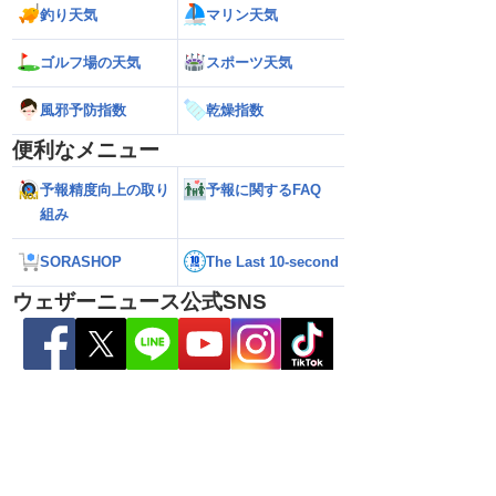
釣り天気
マリン天気
ゴルフ場の天気
スポーツ天気
風邪予防指数
乾燥指数
便利なメニュー
予報精度向上の取り
予報に関するFAQ
組み
6】台風13号による熊本
【雨情報】西〜東日本太平洋側は台風の
【台風15号 202
SORASHOP
The Last 10-second
7日9時更新）
影響で強雨 九州では大雨のおそれ
接近のおそれ（7日
ウェザーニュース公式SNS