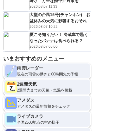
暑さ 万全な熱中症対策を
2026.08.07 11:33
大型の台風15号(チャンホン) お
盆休みの天気に影響するおそれ
2026.08.07 10:22
夏こそ知りたい！ 冷蔵庫で黒く
なったバナナは食べられる？
2026.08.07 05:00
いまおすすめのメニュー
雨雲レーダー
現在の雨雲の動きと60時間先の予報
2週間天気
2週間先までの天気・気温を掲載
アメダス
アメダスの最新情報をチェック
ライブカメラ
全国2500地点の空の様子