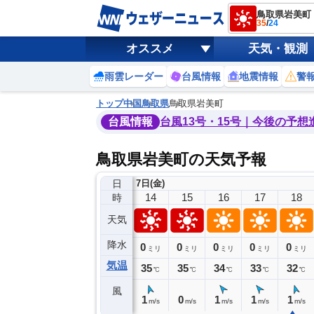
鳥取県岩美町
35
/
24
オススメ
天気・観測
雨雲レーダー
台風情報
地震情報
警
トップ
中国
鳥取県
鳥取県岩美町
台風情報
台風13号・15号｜今後の予想
鳥取県岩美町の天気予報
日
7日(金)
10
11
12
13
14
15
16
17
18
時
天気
降水
0
0
0
0
0
0
0
0
ミリ
ミリ
ミリ
ミリ
ミリ
ミリ
ミリ
ミリ
ミリ
気温
33
34
35
35
35
35
34
33
32
℃
℃
℃
℃
℃
℃
℃
℃
℃
風
2
3
3
2
1
0
1
1
1
m/s
m/s
m/s
m/s
m/s
m/s
m/s
m/s
m/s