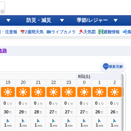
防災・減災
季節/レジャー
報・注意報
2週間天気
ライブカメラ
天気図
避難情報
進路
最新見解
8日(土)
19
20
21
22
23
0
1
2
3
0
0
0
0
0
0
0
0
0
ミリ
ミリ
ミリ
ミリ
ミリ
ミリ
ミリ
ミリ
30
29
28
27
27
27
26
26
25
℃
℃
℃
℃
℃
℃
℃
℃
1
1
1
1
1
1
1
1
1
m/s
m/s
m/s
m/s
m/s
m/s
m/s
m/s
m