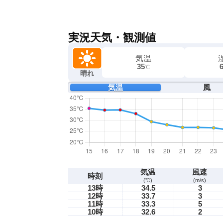
実況天気・観測値
気温
35
℃
晴れ
気温
風
気温
風速
時刻
(℃)
(m/s)
13時
34.5
3
12時
33.7
3
11時
33.3
5
10時
32.6
2