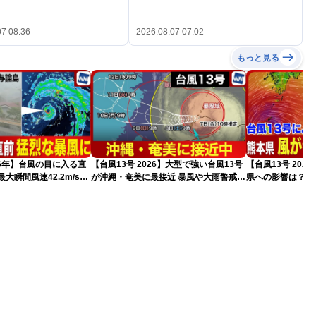
07 08:36
2026.08.07 07:02
もっと見る
026年】台風の目に入る直
【台風13号 2026】大型で強い台風13号
【台風13号 202
大瞬間風速42.2m/s観
が沖縄・奄美に最接近 暴風や大雨警戒
県への影響は？（
猛烈な暴風になるおそれ
（7日10時現在）
）