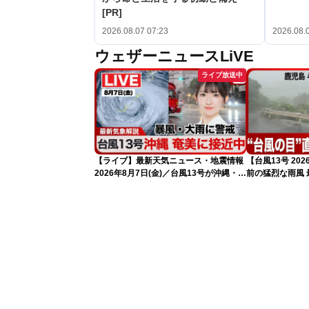
[PR]
2026.08.07 07:23
2026.08.
ウェザーニュースLiVE
ライブ放送中
【ライブ】最新天気ニュース・地震情報
【台風13号 2
2026年8月7日(金)／台風13号が沖縄・奄
前の猛烈な雨風 最
美に最接近へ 令和8年熊本地震情報
測 吹き返しも
〈ウェザーニュースLiVEコーヒータイ
（7日11時更新
ム・江川清音／有賀哲夫〉