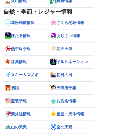
火山情報
避難情報
自然・季節・レジャー情報
花粉飛散情報
さくら開花情報
ほたる情報
あじさい情報
熱中症予報
花火天気
紅葉情報
イルミネーション
スキー＆スノボ
初日の出
初詣
天気痛予報
服装予報
お洗濯情報
紫外線情報
星空・天体情報
山の天気
空の天気