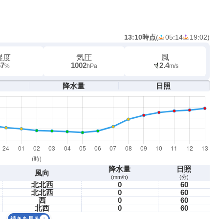
13:10時点
(
05:14
19:02
)
湿度
気圧
風
67
1002
2.4
%
hPa
m/s
降水量
日照
降水量
日照
風向
(mm/h)
(分)
北北西
0
60
北北西
0
60
西
0
60
北西
0
60