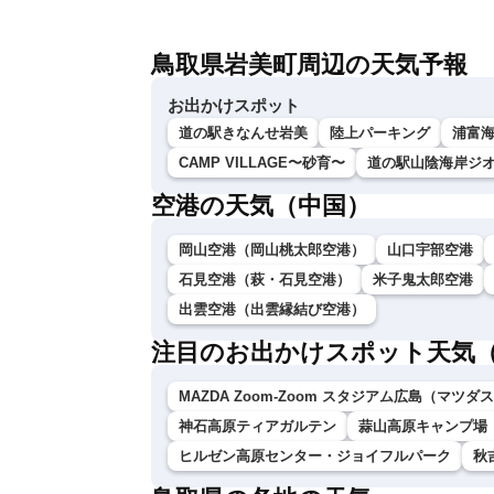
鳥取県岩美町周辺の天気予報
お出かけスポット
道の駅きなんせ岩美
陸上パーキング
浦富
CAMP VILLAGE〜砂育〜
道の駅山陰海岸ジ
空港の天気（中国）
岡山空港（岡山桃太郎空港）
山口宇部空港
石見空港（萩・石見空港）
米子鬼太郎空港
出雲空港（出雲縁結び空港）
注目のお出かけスポット天気
MAZDA Zoom-Zoom スタジアム広島（マツ
神石高原ティアガルテン
蒜山高原キャンプ場
ヒルゼン高原センター・ジョイフルパーク
秋