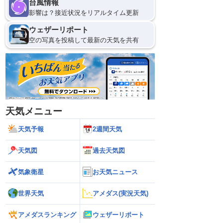
台風情報
影響は？接近状況をリアルタイム更新
ウェザーリポート
空の写真を投稿して最新の天気を共有
天気メニュー
天気予報
2週間天気
天気図
過去天気図
気象衛星
お天気ニュース
世界天気
アメダス(実況天気)
アメダスランキング
ウェザーリポート