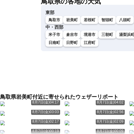
鳥取県の各地の天気
東部
鳥取市
岩美町
若桜町
智頭町
八頭町
中・西部
米子市
倉吉市
境港市
三朝町
湯梨浜
日南町
日野町
江府町
鳥取県岩美町付近に寄せられたウェザーリポート
8月7日(金)04:17
8月7日(金)04:02
8月7日(金)03:03
8月7日(金)02:56
8月7日(金)02:17
8月7日(金)02:09
8月7日(金)00:19
8月7日(金)00:09