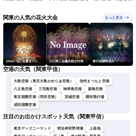
報 令和8年熊本地震情報
響が長引くおそれ
〈ウェザーニュースLiVEア
フタヌーン・山岸愛梨／芳
関東の人気の花火大会
もっと見る
野達郎〉
2026いなしき夏まつり花火大会
川口商工会議所創立90周年・青年部40周年・女性会30周年記念 第6回川口花火大会
第41回調布花火
空港の天気（関東甲信）
大島空港（東京大島かめりあ空港）
信州まつもと空港
八丈島空港
三宅島空港
神津島空港
新島空港
東京国際空港（羽田空港）
茨城空港
調布飛行場
成田国際空港
注目のお出かけスポット天気（関東甲信）
東京ディズニーランド
明治神宮野球場
上高地