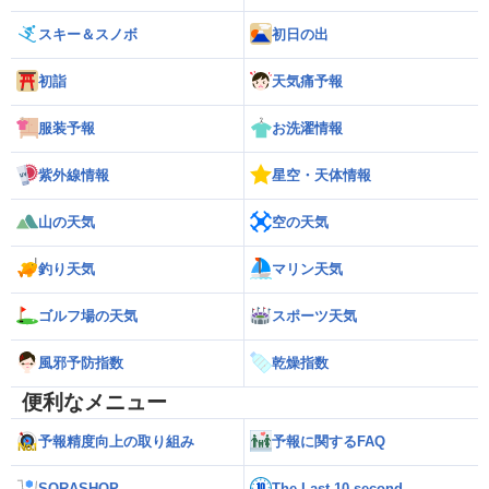
スキー＆スノボ
初日の出
初詣
天気痛予報
服装予報
お洗濯情報
紫外線情報
星空・天体情報
山の天気
空の天気
釣り天気
マリン天気
ゴルフ場の天気
スポーツ天気
風邪予防指数
乾燥指数
便利なメニュー
予報精度向上の取り組み
予報に関するFAQ
SORASHOP
The Last 10-second