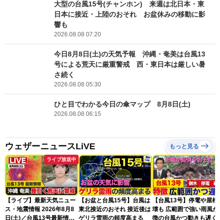
大型の台風15号(チャンホン) 来週は北日本・東
日本に接近・上陸のおそれ お盆休みの移動に影
響も
2026.08.08 07:20
今日8月8日(土)の天気予報 沖縄・奄美は台風13
号による荒天に厳重警戒 西・東日本は厳しい暑
さ続く
2026.08.08 05:30
ひと目でわかる今日の傘マップ 8月8日(土)
2026.08.08 06:15
ウェザーニュースLiVE
もっと見る
ライブ放送中
【ライブ】最新天気ニュー
【お盆と台風15号】台風は
【台風13号】停電や屋根
ス・地震情報 2026年8月8
東北接近のおそれ 接近後は
壊も 広範囲で強い雨風が
日(土)／台風13号最新情
ゲリラ雷雨の頻度高まる
徴の台風かつ動きも遅く