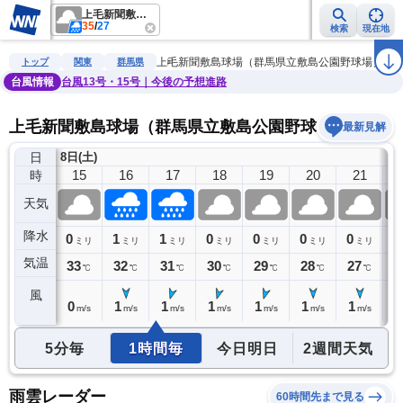
上毛新聞敷島球場（群馬県立敷島公園野球場）
35
/
27
検索
現在地
雨雲レーダー
台風情報
地震情報
警報・注意報
2週間天気
ラ
上毛新聞敷島球場（群馬県立敷島公園野球場）
トップ
関東
群馬県
台風情報
台風13号・15号｜今後の予想進路
上毛新聞敷島球場（群馬県立敷島公園野球場）の天気
最新見解
日
8日(土)
14
15
16
17
18
19
20
21
時
天気
降水
0
0
1
1
0
0
0
0
0
ミリ
ミリ
ミリ
ミリ
ミリ
ミリ
ミリ
ミリ
気温
35
33
32
31
30
29
28
27
2
℃
℃
℃
℃
℃
℃
℃
℃
風
1
0
1
1
1
1
1
1
0
m/s
m/s
m/s
m/s
m/s
m/s
m/s
m/s
5分毎
1時間毎
今日明日
2週間天気
雨雲レーダー
60時間先まで見る