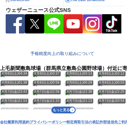
ウェザーニュース公式SNS
予報精度向上の取り組みについて
上毛新聞敷島球場（群馬県立敷島公園野球場）付近に
8月8日(土)04:34
8月8日(土)03:37
8月8日(土)03:13
8月8日(土)02:12
8月8日(土)01:38
8月8日(土)00:58
8月8日(土)00:29
8月8日(土)00:03
8月7日(金)23:43
8月7日(金)22:58
8月7日(金)22:38
8月7日(金)22:25
8月7日(金)21:53
8月7日(金)21:33
8月7日(金)21:13
8月7日(金)20:54
8月7日(金)20:41
8月7日(金)20:27
8月7日(金)20:24
もっと見る
会社概要
利用規約
プライバシーポリシー
特定商取引法の表記
外部送信先
ご利