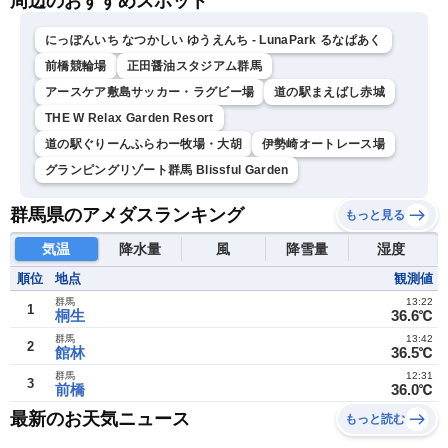
周辺のおすすめスポット
にっぽんいち なつかしい ゆうえんち - LunaPark るなぱあく
前橋競輪場
正田醤油スタジアム群馬
アースケア敷島サッカー・ラグビー場
道の駅まえばし赤城
THE W Relax Garden Resort
道の駅ぐりーんふらわー牧場・大胡
伊勢崎オートレース場
グランピングリゾート群馬 Blissful Garden
群馬県のアメダスランキング
もっと見る
気温
降水量
風
降雪量
湿度
順位
地点
観測値
群馬
13:22
1
桐生
36.6℃
群馬
13:42
2
館林
36.5℃
群馬
12:31
3
前橋
36.0℃
最新のお天気ニュース
もっと読む