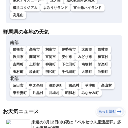
東京ディズニーシー
江ノ島
道の駅美ヶ原高原
横浜スタジアム
よみうりランド
富士急ハイランド
高尾山
群馬県の各地の天気
南部
前橋市
高崎市
桐生市
伊勢崎市
太田市
館林市
渋川市
藤岡市
富岡市
安中市
みどり市
榛東村
吉岡町
上野村
神流町
下仁田町
南牧村
甘楽町
玉村町
板倉町
明和町
千代田町
大泉町
邑楽町
北部
沼田市
中之条町
長野原町
嬬恋村
草津町
高山村
東吾妻町
片品村
川場村
昭和村
みなかみ町
お天気ニュース
もっと読む
来週の8月12日(水)夜は「ペルセウス座流星群」多