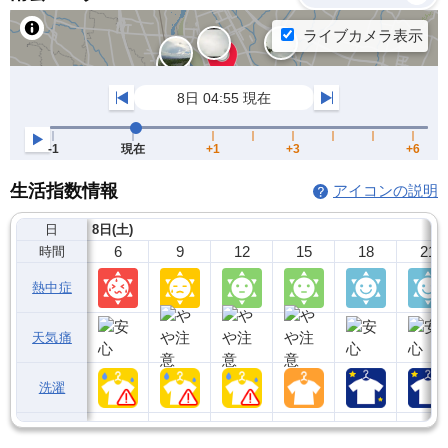
生活指数情報
アイコンの説明
日
8日(土)
6
9
12
15
18
21
時間
熱中症
天気痛
洗濯