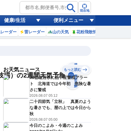
現在地
健康/生活
便利メニュー
風レーダー
雷レーダー
山の天気
花粉飛散情報
世界天気
週
間
お天気ニュース
もっと読む
の
技場）の2週間天気予報
最
33都道府県に熱中症警戒アラー
新
見
ト 北海道では今年初 危険な暑
解
さに警戒
18
19
20
21
2026.08.07 05:12
(火)
(水)
(木)
(金)
予報の
二十四節気「立秋」 真夏のよう
C
C
C
D
信頼度
高
な暑さでも、暦の上では今日から
A
秋
B
2026.08.07 05:00
C
9
29
29
29
D
今日のこよみ・今週のこよみ
℃
℃
℃
℃
E