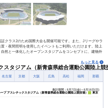
認証クラス2のため国際大会も開催可能です。また、Jリーグやラ
装置・夜間照明を使用したイベントもご利用いただけます。陸上
、自然と一体化したオープンスタジアムをコンセプトに、建物外
もっと見る
クスタジアム（新青森県総合運動公園陸上競
名古屋
京都
大阪
広島
高松
福岡
那覇
集計期間：8月7日(金)～8月16日(日)
ループ アスレチックスタジアム（新青森県総合運動公園陸上競技場）
東京