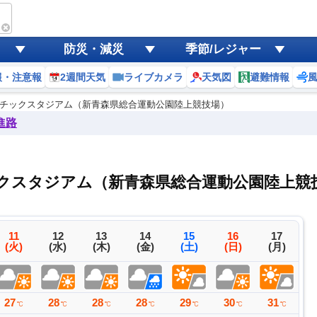
防災・減災
季節/レジャー
報・注意報
2週間天気
ライブカメラ
天気図
避難情報
レチックスタジアム（新青森県総合運動公園陸上競技場）
進路
クスタジアム（新青森県総合運動公園陸上競
11
12
13
14
15
16
17
(火)
(水)
(木)
(金)
(土)
(日)
(月)
27
28
28
28
29
30
31
2
℃
℃
℃
℃
℃
℃
℃