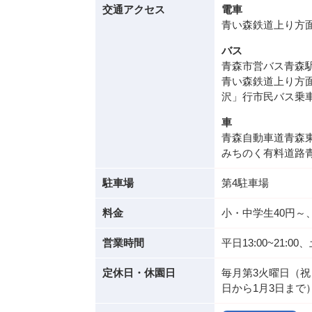
交通アクセス
電車
青い森鉄道上り方面
バス
青森市営バス青森
青い森鉄道上り方
沢」行市民バス乗車
車
青森自動車道青森東I
みちのく有料道路青
駐車場
第4駐車場
料金
小・中学生40円～、
営業時間
平日13:00~21:00、
定休日・休園日
毎月第3火曜日（祝
日から1月3日まで