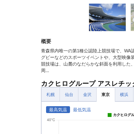
概要
青森県内唯一の第1種公認陸上競技場で、WA
グビーなどのスポーツイベントや、大型映像
競技場は、山麓のなだらかな斜面を利用した
周...
カクヒログループ アスレチッ
札幌
仙台
金沢
東京
横浜
最高気温
最低気温
カクヒログ