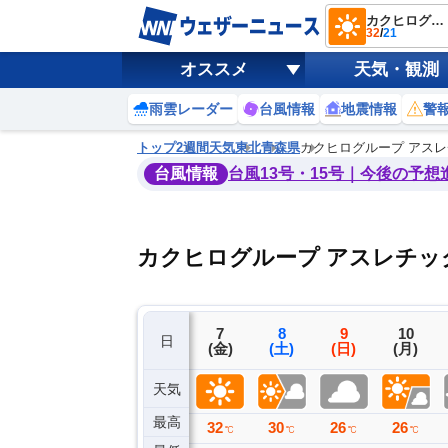
カクヒログループ アスレチックスタジアム（新青森県総合運動公園陸上競技場）
32
/
21
オススメ
天気・観測
雨雲レーダー
台風情報
地震情報
警
トップ
2週間天気
東北
青森県
カクヒログループ アス
台風情報
台風13号・15号｜今後の予想
カクヒログループ アスレチッ
4
5
6
7
8
9
10
日
(火)
(水)
(木)
(金)
(土)
(日)
(月)
天気
最高
29
27
28
32
30
26
26
℃
℃
℃
℃
℃
℃
℃