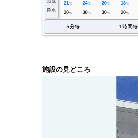
最低
16
20
20
21
24
20
18
℃
℃
℃
℃
℃
℃
℃
降水
0
0
0
20
30
30
20
ミリ
ミリ
ミリ
%
%
%
%
5分毎
1時間毎
施設の見どころ