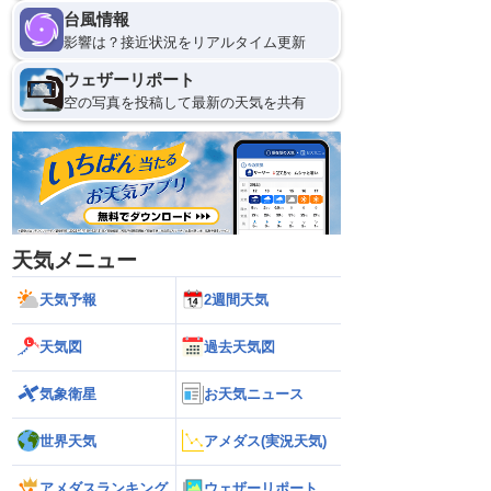
台風情報
影響は？接近状況をリアルタイム更新
ウェザーリポート
空の写真を投稿して最新の天気を共有
天気メニュー
天気予報
2週間天気
天気図
過去天気図
気象衛星
お天気ニュース
世界天気
アメダス(実況天気)
アメダスランキング
ウェザーリポート