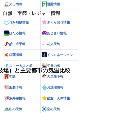
火山情報
避難情報
自然・季節・レジャー情報
花粉飛散情報
さくら開花情報
ほたる情報
あじさい情報
熱中症予報
花火天気
紅葉情報
イルミネーション
スキー＆スノボ
初日の出
技場）と主要都市の気温比較
初詣
天気痛予報
服装予報
お洗濯情報
紫外線情報
星空・天体情報
山の天気
空の天気