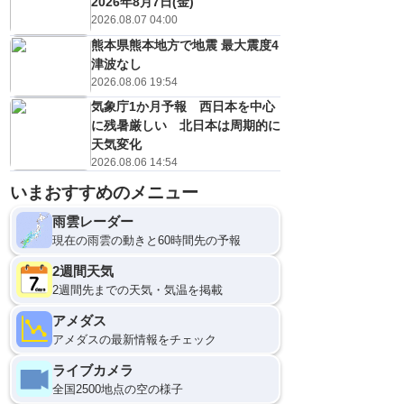
2026年8月7日(金)
1
21
21
19
低
℃
℃
℃
℃
2026.08.07 04:00
？
0
10
10
20
%
%
%
%
熊本県熊本地方で地震 最大震度4
津波なし
2026.08.06 19:54
気象庁1か月予報 西日本を中心
に残暑厳しい 北日本は周期的に
天気変化
2026.08.06 14:54
いまおすすめのメニュー
雨雲レーダー
現在の雨雲の動きと60時間先の予報
2週間天気
2週間先までの天気・気温を掲載
アメダス
アメダスの最新情報をチェック
ライブカメラ
全国2500地点の空の様子