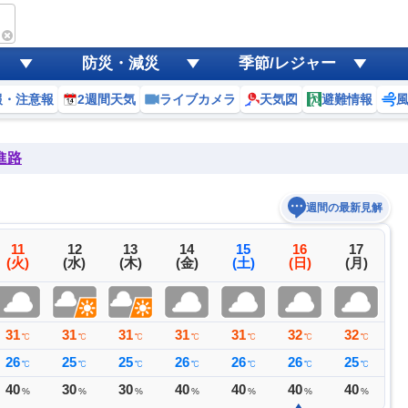
防災・減災
季節/レジャー
報・注意報
2週間天気
ライブカメラ
天気図
避難情報
進路
週間の最新見解
11
12
13
14
15
16
17
(火)
(水)
(木)
(金)
(土)
(日)
(月)
31
31
31
31
31
32
32
3
℃
℃
℃
℃
℃
℃
℃
26
25
25
26
26
26
25
2
℃
℃
℃
℃
℃
℃
℃
40
30
30
40
40
40
40
3
%
%
%
%
%
%
%