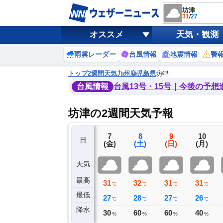
坊津
31
/
27
オススメ
天気・観測
雨雲レーダー
台風情報
地震情報
警
トップ
2週間天気
九州
鹿児島県
坊津
台風情報
台風13号・15号｜今後の予想
坊津の2週間天気予報
4
5
6
7
8
9
10
日
(火)
(水)
(木)
(金)
(土)
(日)
(月)
天気
最高
34
33
32
31
32
31
31
℃
℃
℃
℃
℃
℃
℃
最低
27
27
28
27
28
27
26
℃
℃
℃
℃
℃
℃
℃
降水
0
0
0
30
60
60
40
ミリ
ミリ
ミリ
%
%
%
%