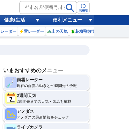
現在地
健康/生活
便利メニュー
風レーダー
雷レーダー
山の天気
花粉飛散情報
世界天気
いまおすすめのメニュー
18
19
20
21
雨雲レーダー
(火)
(水)
(木)
(金)
予報の
D
C
C
D
信頼度
現在の雨雲の動きと60時間先の予報
高
A
2週間天気
B
C
2週間先までの天気・気温を掲載
2
32
33
33
D
℃
℃
℃
℃
E
アメダス
5
25
26
25
低
℃
℃
℃
℃
アメダスの最新情報をチェック
？
0
20
20
20
%
%
%
%
ライブカメラ