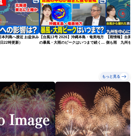
島へ接近 お盆休み
【台風13号 2026】沖縄本島・奄美地方
【雨情報】台風か
日22時更新）
の暴風・大雨のピークはいつまで続く？
側も雨 九州を中
（6日18時更新）
もっと見る