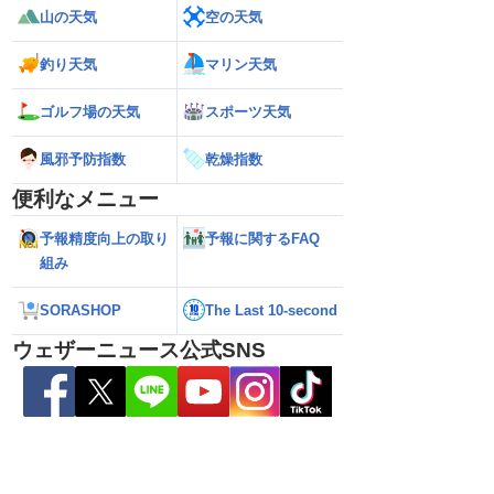
山の天気
空の天気
釣り天気
マリン天気
ゴルフ場の天気
スポーツ天気
ら離れた西日本太平洋
【熊本八代で39℃観測】被災地・熊本へ
【台風15号 202
心に大雨のおそれ
台風による雨風の影響は？
の可能性も進路は定
風邪予防指数
乾燥指数
新）
便利なメニュー
予報精度向上の取り
予報に関するFAQ
組み
SORASHOP
The Last 10-second
ウェザーニュース公式SNS