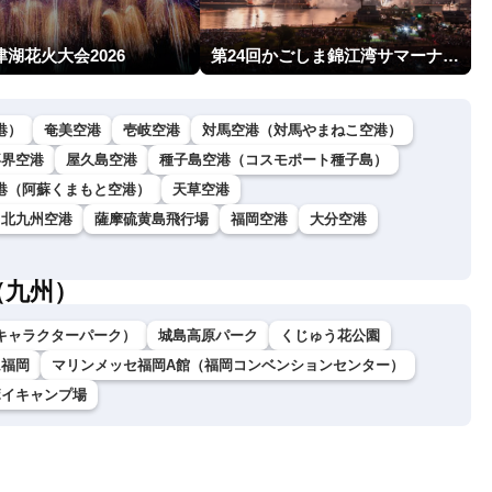
津湖花火大会2026
第24回かごしま錦江湾サマーナイト大花火大会
港）
奄美空港
壱岐空港
対馬空港（対馬やまねこ空港）
喜界空港
屋久島空港
種子島空港（コスモポート種子島）
港（阿蘇くまもと空港）
天草空港
北九州空港
薩摩硫黄島飛行場
福岡空港
大分空港
（九州）
キャラクターパーク）
城島高原パーク
くじゅう花公園
ム福岡
マリンメッセ福岡A館（福岡コンベンションセンター）
ボイキャンプ場