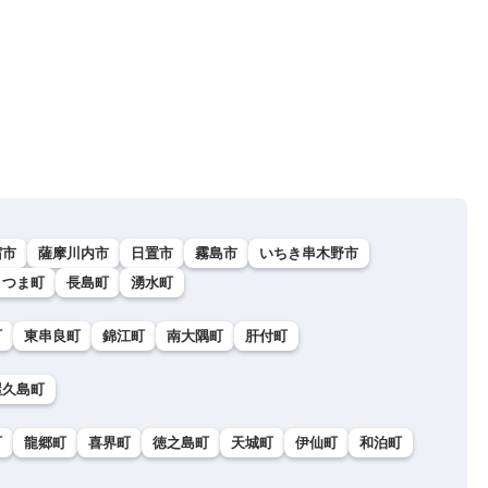
宿市
薩摩川内市
日置市
霧島市
いちき串木野市
さつま町
長島町
湧水町
町
東串良町
錦江町
南大隅町
肝付町
屋久島町
町
龍郷町
喜界町
徳之島町
天城町
伊仙町
和泊町