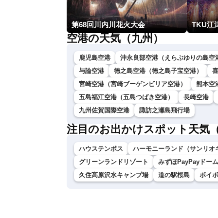
第68回川内川花火大会
TKU江
空港の天気（九州）
鹿児島空港
沖永良部空港（えらぶゆりの島空
与論空港
徳之島空港（徳之島子宝空港）
宮崎空港（宮崎ブーゲンビリア空港）
熊本空
五島福江空港（五島つばき空港）
長崎空港
九州佐賀国際空港
諏訪之瀬島飛行場
注目のお出かけスポット天気
ハウステンボス
ハーモニーランド（サンリオ
グリーンランドリゾート
みずほPayPayドー
久住高原沢水キャンプ場
道の駅桜島
ボイ