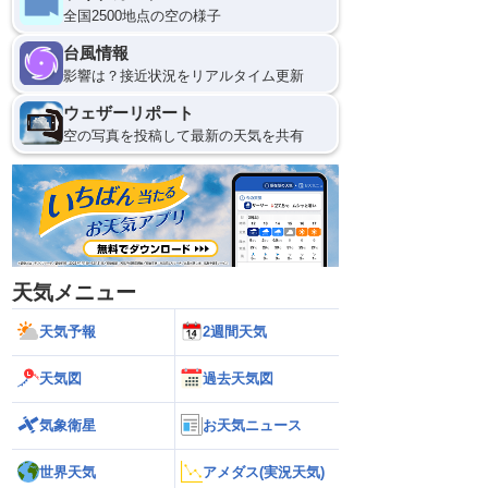
全国2500地点の空の様子
台風情報
影響は？接近状況をリアルタイム更新
ウェザーリポート
空の写真を投稿して最新の天気を共有
天気メニュー
天気予報
2週間天気
天気図
過去天気図
気象衛星
お天気ニュース
世界天気
アメダス(実況天気)