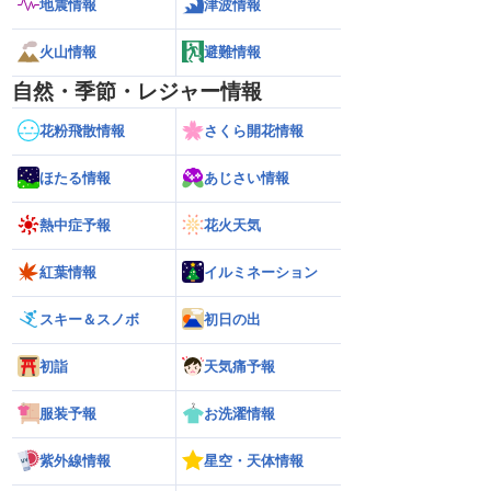
地震情報
津波情報
火山情報
避難情報
自然・季節・レジャー情報
花粉飛散情報
さくら開花情報
ほたる情報
あじさい情報
熱中症予報
花火天気
紅葉情報
イルミネーション
スキー＆スノボ
初日の出
初詣
天気痛予報
服装予報
お洗濯情報
紫外線情報
星空・天体情報