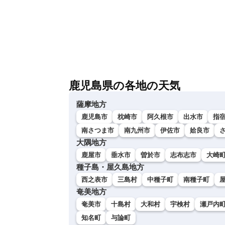
鹿児島県の各地の天気
薩摩地方
鹿児島市
枕崎市
阿久根市
出水市
指
南さつま市
南九州市
伊佐市
姶良市
大隅地方
鹿屋市
垂水市
曽於市
志布志市
大崎
種子島・屋久島地方
西之表市
三島村
中種子町
南種子町
奄美地方
奄美市
十島村
大和村
宇検村
瀬戸内
知名町
与論町