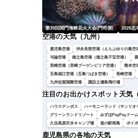
第39回関門海峡花火大会(門司側)
2026
空港の天気（九州）
鹿児島空港
沖永良部空港（えらぶゆりの島空
与論空港
徳之島空港（徳之島子宝空港）
宮崎空港（宮崎ブーゲンビリア空港）
熊本空
五島福江空港（五島つばき空港）
長崎空港
九州佐賀国際空港
諏訪之瀬島飛行場
注目のお出かけスポット天気
ハウステンボス
ハーモニーランド（サンリオ
グリーンランドリゾート
みずほPayPayドー
久住高原沢水キャンプ場
道の駅桜島
ボイ
鹿児島県の各地の天気