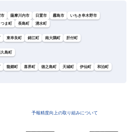
宿市
薩摩川内市
日置市
霧島市
いちき串木野市
さつま町
長島町
湧水町
町
東串良町
錦江町
南大隅町
肝付町
屋久島町
町
龍郷町
喜界町
徳之島町
天城町
伊仙町
和泊町
予報精度向上の取り組みについて