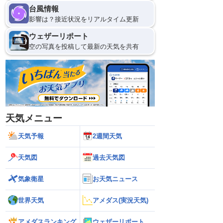
台風情報
影響は？接近状況をリアルタイム更新
ウェザーリポート
空の写真を投稿して最新の天気を共有
天気メニュー
天気予報
2週間天気
天気図
過去天気図
気象衛星
お天気ニュース
世界天気
アメダス(実況天気)
アメダスランキング
ウェザーリポート