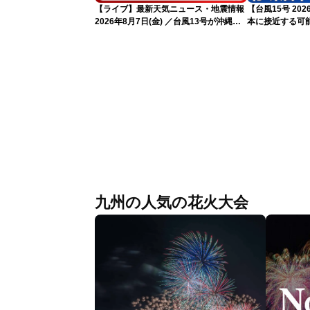
【ライブ】最新天気ニュース・地震情報
【台風15号 2
2026年8月7日(金) ／台風13号が沖縄・
本に接近する可
奄美に最接近へ 令和8年熊本地震情報
気象予報士解説（
〈ウェザーニュースLiVEイブニング・小
川千奈／内藤邦裕〉
九州の人気の花火大会