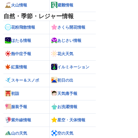
火山情報
避難情報
自然・季節・レジャー情報
花粉飛散情報
さくら開花情報
ほたる情報
あじさい情報
熱中症予報
花火天気
紅葉情報
イルミネーション
スキー＆スノボ
初日の出
初詣
天気痛予報
服装予報
お洗濯情報
紫外線情報
星空・天体情報
山の天気
空の天気