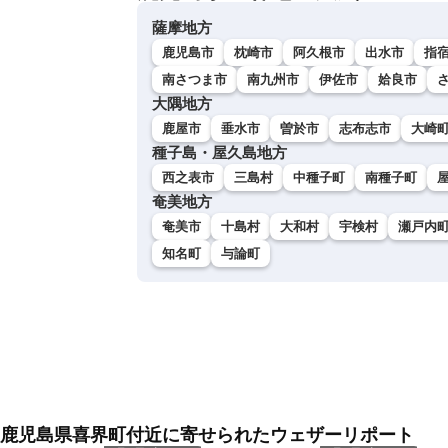
薩摩地方
鹿児島市
枕崎市
阿久根市
出水市
指
南さつま市
南九州市
伊佐市
姶良市
大隅地方
鹿屋市
垂水市
曽於市
志布志市
大崎
種子島・屋久島地方
西之表市
三島村
中種子町
南種子町
奄美地方
奄美市
十島村
大和村
宇検村
瀬戸内
知名町
与論町
鹿児島県喜界町付近に寄せられたウェザーリポート