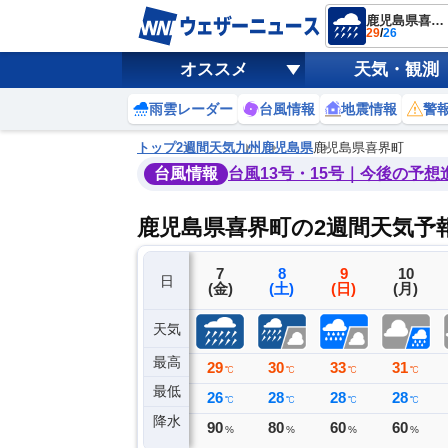
鹿児島県喜界町
29
/
26
オススメ
天気・観測
雨雲レーダー
台風情報
地震情報
警
トップ
2週間天気
九州
鹿児島県
鹿児島県喜界町
台風情報
台風13号・15号｜今後の予想
鹿児島県喜界町の2週間天気予
4
5
6
7
8
9
10
日
(火)
(水)
(木)
(金)
(土)
(日)
(月)
天気
最高
34
33
32
29
30
33
31
℃
℃
℃
℃
℃
℃
℃
最低
28
27
26
26
28
28
28
℃
℃
℃
℃
℃
℃
℃
降水
0
3
42
90
80
60
60
ミリ
ミリ
ミリ
%
%
%
%