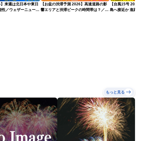
026】来週は北日本や東日
【お盆の渋滞予測 2026】高速道路の影
【台風15号 20
能性／ウェザーニュース
響エリアと渋滞ピークの時間帯は？／
島へ接近か 進路
7日16時更新）
NEXCO中日本情報
（7日13時更新）
もっと見る