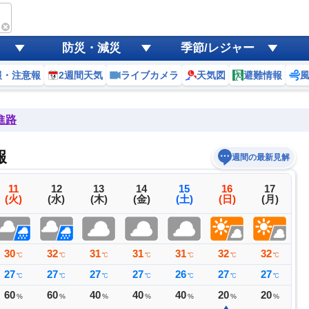
防災・減災
季節/レジャー
報・注意報
2週間天気
ライブカメラ
天気図
避難情報
進路
報
週間の最新見解
11
12
13
14
15
16
17
(火)
(水)
(木)
(金)
(土)
(日)
(月)
30
32
31
31
31
32
32
3
℃
℃
℃
℃
℃
℃
℃
27
27
27
27
26
27
27
2
℃
℃
℃
℃
℃
℃
℃
60
60
40
40
40
20
20
2
%
%
%
%
%
%
%