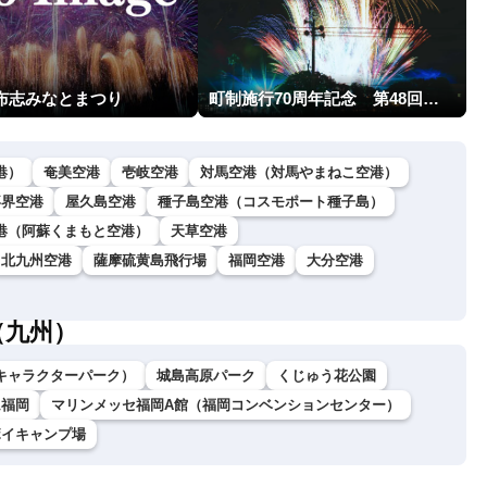
志布志みなとまつり
町制施行70周年記念 第48回南種子町ロケット祭
港）
奄美空港
壱岐空港
対馬空港（対馬やまねこ空港）
喜界空港
屋久島空港
種子島空港（コスモポート種子島）
港（阿蘇くまもと空港）
天草空港
北九州空港
薩摩硫黄島飛行場
福岡空港
大分空港
（九州）
キャラクターパーク）
城島高原パーク
くじゅう花公園
ム福岡
マリンメッセ福岡A館（福岡コンベンションセンター）
ボイキャンプ場