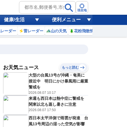
現在地
健康/生活
便利メニュー
風レーダー
雷レーダー
山の天気
花粉飛散情報
世界天気
お天気ニュース
もっと読む
18
19
20
21
大型の台風13号が沖縄・奄美に
(火)
(水)
(木)
(金)
予報の
接近中 明日にかけ暴風雨に厳重
E
E
D
D
信頼度
高
警戒を
A
2026.08.07 10:17
B
来週も西日本は熱中症に警戒を
C
2
31
32
32
D
関東以北も蒸し暑さに注意
℃
℃
℃
℃
E
2026.08.07 17:50
6
27
26
27
低
℃
℃
℃
℃
？
西日本太平洋側で雨雲が発達 台
0
30
30
20
%
%
%
%
風13号周辺の湿った空気が影響