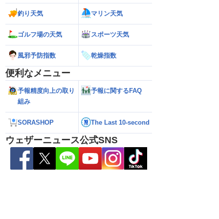
26年】お盆休みに日本列
【台風13号 2026年】沖縄本島に最接近
【台風13号 202
釣り天気
マリン天気
予想に大きなばらつき
で猛烈な雨風／動き遅く影響長引くおそ
前の猛烈な雨風 最大
れ（7日13時更新）
測 吹き返しも猛
（7日11時更新）
ゴルフ場の天気
スポーツ天気
風邪予防指数
乾燥指数
便利なメニュー
予報精度向上の取り
予報に関するFAQ
組み
SORASHOP
The Last 10-second
ウェザーニュース公式SNS