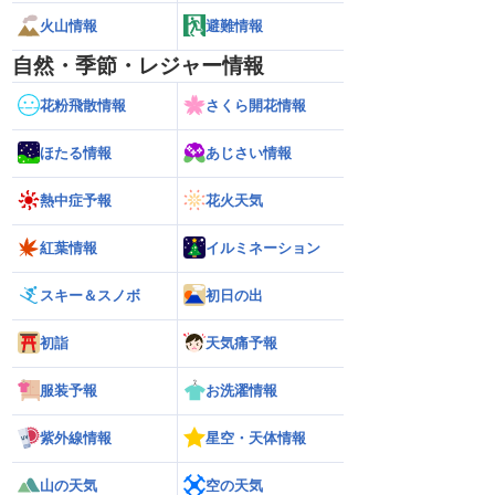
火山情報
避難情報
自然・季節・レジャー情報
花粉飛散情報
さくら開花情報
ほたる情報
あじさい情報
熱中症予報
花火天気
紅葉情報
イルミネーション
スキー＆スノボ
初日の出
初詣
天気痛予報
服装予報
お洗濯情報
紫外線情報
星空・天体情報
山の天気
空の天気