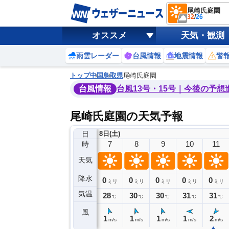
尾崎氏庭園
32
/
26
オススメ
天気・観測
雨雲レーダー
台風情報
地震情報
警
トップ
中国
鳥取県
尾崎氏庭園
台風情報
台風13号・15号｜今後の予想
尾崎氏庭園の天気予報
日
8日(土)
3
4
5
6
7
8
9
10
11
時
天気
降水
0
0
0
0
0
0
0
0
ミリ
ミリ
ミリ
ミリ
ミリ
ミリ
ミリ
ミリ
ミリ
気温
27
26
26
26
28
30
30
31
31
℃
℃
℃
℃
℃
℃
℃
℃
℃
風
3
3
1
1
1
1
1
1
2
m/s
m/s
m/s
m/s
m/s
m/s
m/s
m/s
m/s