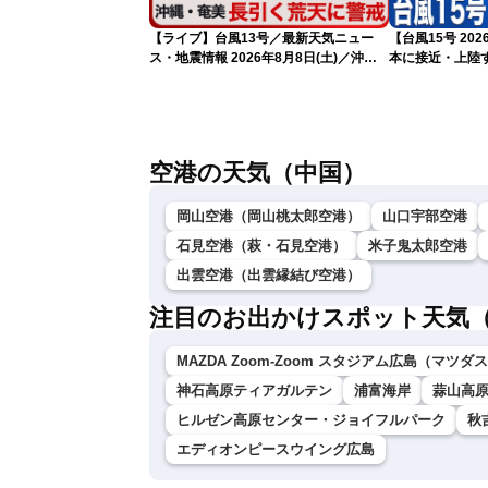
【ライブ】台風13号／最新天気ニュー
【台風15号 2
ス・地震情報 2026年8月8日(土)／沖
本に接近・上陸す
縄・奄美は大荒れの天気が続く／令和8
情報）
年熊本地震情報 ／〈ウェザーニュース
LiVEモーニング・松本真央／山口剛央〉
空港の天気（中国）
岡山空港（岡山桃太郎空港）
山口宇部空港
石見空港（萩・石見空港）
米子鬼太郎空港
出雲空港（出雲縁結び空港）
注目のお出かけスポット天気
MAZDA Zoom-Zoom スタジアム広島（マツ
神石高原ティアガルテン
浦富海岸
蒜山高原
ヒルゼン高原センター・ジョイフルパーク
秋
エディオンピースウイング広島