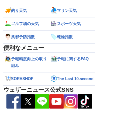
釣り天気
マリン天気
026】台風の影響に要
【ゲリラ雷雨】長野県で1時間に約
【台風13号 202
雷雨の心配も
100mmの猛烈な雨／気象防災速報・記
強い」勢力に再発
録的短時間大雨
（7日18時最新情報
ゴルフ場の天気
スポーツ天気
風邪予防指数
乾燥指数
便利なメニュー
予報精度向上の取り
予報に関するFAQ
組み
SORASHOP
The Last 10-second
ウェザーニュース公式SNS