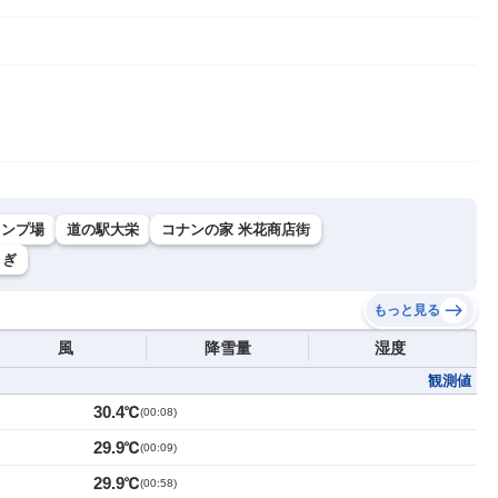
ンプ場
道の駅大栄
コナンの家 米花商店街
さぎ
もっと見る
風
降雪量
湿度
観測値
30.4℃
(
00:08
)
29.9℃
(
00:09
)
29.9℃
(
00:58
)