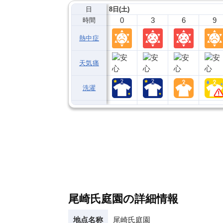
日
8日(土)
0
3
6
9
時間
熱中症
天気痛
洗濯
尾崎氏庭園の詳細情報
地点名称
尾崎氏庭園