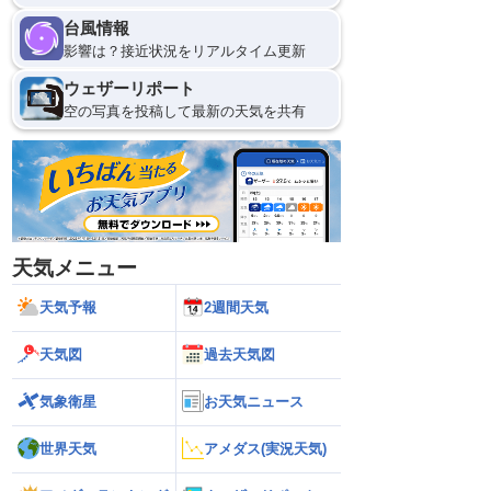
台風情報
9
12
影響は？接近状況をリアルタイム更新
ウェザーリポート
空の写真を投稿して最新の天気を共有
天気メニュー
天気予報
2週間天気
天気図
過去天気図
気象衛星
お天気ニュース
世界天気
アメダス(実況天気)