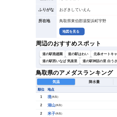
ふりがな
おざきしていえん
所在地
鳥取県東伯郡湯梨浜町宇野
地図を見る
周辺のおすすめスポット
道の駅燕趙園
道の駅はわい
北条オートキャ
道の駅西いなば 気楽里
道の駅神話の里 白う
鳥取県のアメダスランキング
気温
降水量
順位
地点
境
1
(
鳥取
)
湖山
2
(
鳥取
)
米子
2
(
鳥取
)