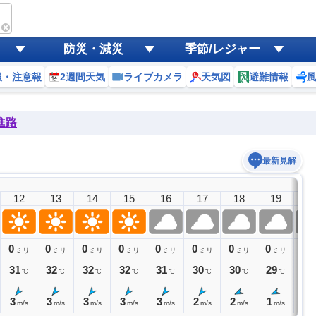
防災・減災
季節/レジャー
報・注意報
2週間天気
ライブカメラ
天気図
避難情報
進路
最新見解
12
13
14
15
16
17
18
19
2
0
0
0
0
0
0
0
0
0
ミリ
ミリ
ミリ
ミリ
ミリ
ミリ
ミリ
ミリ
ミ
31
32
32
32
31
30
30
29
28
℃
℃
℃
℃
℃
℃
℃
℃
3
3
3
3
3
2
2
1
1
m/s
m/s
m/s
m/s
m/s
m/s
m/s
m/s
m