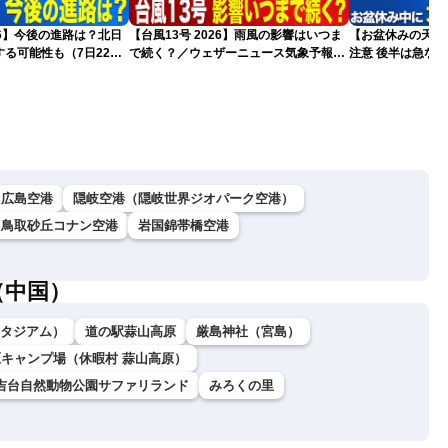
026】今後の進路は？北日
【台風13号 2026】雨風の影響はいつま
【お盆休みの天気2
る可能性も（7日22時
で続く？／ウェザーニュース気象予報士
注意 後半は急な
解説（7日22時情報）
広島空港
隠岐空港（隠岐世界ジオパーク空港）
鳥取砂丘コナン空港
岩国錦帯橋空港
（中国）
ダスタジアム）
道の駅蒜山高原
厳島神社（宮島）
キャンプ場（休暇村 蒜山高原）
吉台自然動物公園サファリランド
みろくの里