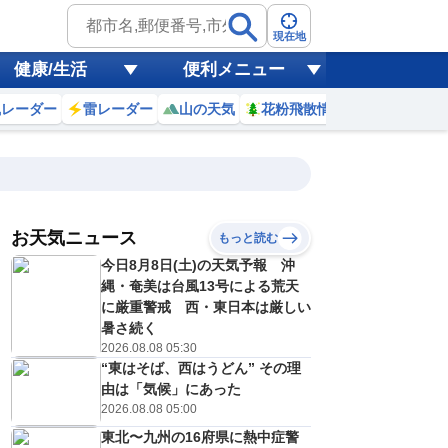
現在地
健康/生活
便利メニュー
風レーダー
雷レーダー
山の天気
花粉飛散情報
世界天気
お天気ニュース
もっと読む
9日(日)
今日8月8日(土)の天気予報 沖
0
21
22
23
0
1
2
3
4
縄・奄美は台風13号による荒天
に厳重警戒 西・東日本は厳しい
暑さ続く
2026.08.08 05:30
0
0
0
0
0
0
0
0
リ
ミリ
ミリ
ミリ
ミリ
ミリ
ミリ
ミリ
ミリ
“東はそば、西はうどん” その理
28
27
27
26
26
26
25
25
℃
℃
℃
℃
℃
℃
℃
℃
℃
由は「気候」にあった
2026.08.08 05:00
1
1
1
1
2
2
1
1
/s
m/s
m/s
m/s
m/s
m/s
m/s
m/s
m/s
東北〜九州の16府県に熱中症警