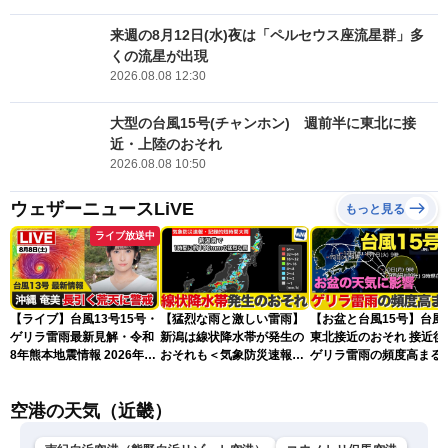
来週の8月12日(水)夜は「ペルセウス座流星群」多
くの流星が出現
2026.08.08 12:30
大型の台風15号(チャンホン) 週前半に東北に接
近・上陸のおそれ
2026.08.08 10:50
ウェザーニュースLiVE
もっと見る
ライブ放送中
【ライブ】台風13号15号・
【猛烈な雨と激しい雷雨】
【お盆と台風15号】台風
ゲリラ雷雨最新見解・令和
新潟は線状降水帯が発生の
東北接近のおそれ 接近後
8年熊本地震情報 2026年8
おそれも＜気象防災速報・
ゲリラ雷雨の頻度高まる
月8日(土)〈ウェザーニュー
記録的短時間大雨＞
スLiVEアフタヌーン・山岸
空港の天気（近畿）
愛梨／芳野達郎〉最新天気
ニュース・地震情報