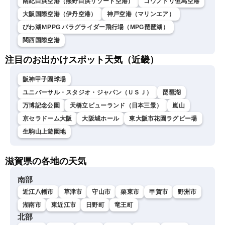
南紀白浜空港（熊野白浜リゾート空港）
コウノトリ但馬空港
大阪国際空港（伊丹空港）
神戸空港（マリンエア）
びわ湖ＭPPG パラグライダー飛行場（MPG琵琶湖）
関西国際空港
注目のお出かけスポット天気（近畿）
阪神甲子園球場
ユニバーサル・スタジオ・ジャパン（ＵＳＪ）
琵琶湖
万博記念公園
天橋立ビューランド（日本三景）
嵐山
京セラドーム大阪
大阪城ホール
東大阪市花園ラグビー場
生駒山上遊園地
滋賀県の各地の天気
南部
近江八幡市
草津市
守山市
栗東市
甲賀市
野洲市
湖南市
東近江市
日野町
竜王町
北部