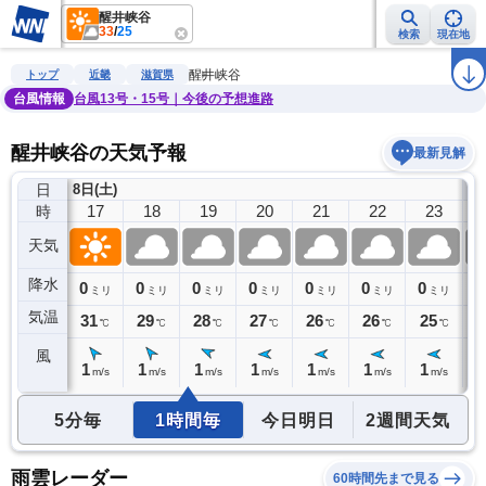
醒井峡谷
33
/
25
検索
現在地
雨雲レーダー
台風情報
地震情報
警報・注意報
2週間天気
ラ
醒井峡谷
トップ
近畿
滋賀県
台風情報
台風13号・15号｜今後の予想進路
醒井峡谷の天気予報
最新見解
日
8日(土)
9
16
17
18
19
20
21
22
23
時
天気
降水
0
0
0
0
0
0
0
0
0
ミリ
ミリ
ミリ
ミリ
ミリ
ミリ
ミリ
ミリ
気温
32
31
29
28
27
26
26
25
2
℃
℃
℃
℃
℃
℃
℃
℃
風
1
1
1
1
1
1
1
1
1
m/s
m/s
m/s
m/s
m/s
m/s
m/s
m/s
5分毎
1時間毎
今日明日
2週間天気
雨雲レーダー
60時間先まで見る