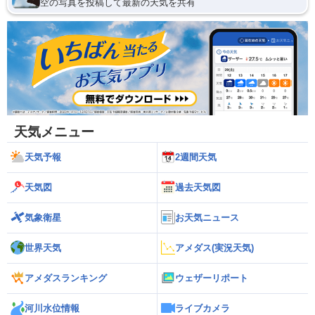
空の写真を投稿して最新の天気を共有
天気メニュー
天気予報
2週間天気
天気図
過去天気図
気象衛星
お天気ニュース
世界天気
アメダス(実況天気)
アメダスランキング
ウェザーリポート
河川水位情報
ライブカメラ