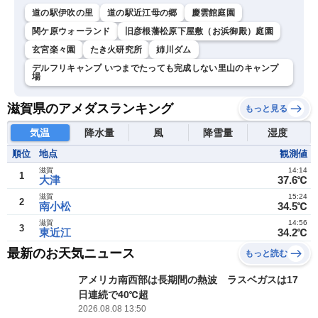
道の駅伊吹の里
道の駅近江母の郷
慶雲館庭園
関ケ原ウォーランド
旧彦根藩松原下屋敷（お浜御殿）庭園
玄宮楽々園
たき火研究所
姉川ダム
デルフリキャンプ いつまでたっても完成しない里山のキャンプ
場
滋賀県のアメダスランキング
もっと見る
気温
降水量
風
降雪量
湿度
順位
地点
観測値
滋賀
14:14
1
大津
37.6℃
滋賀
15:24
2
南小松
34.5℃
滋賀
14:56
3
東近江
34.2℃
最新のお天気ニュース
もっと読む
アメリカ南西部は長期間の熱波 ラスベガスは17
日連続で40℃超
2026.08.08 13:50