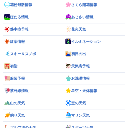
花粉飛散情報
さくら開花情報
ほたる情報
あじさい情報
熱中症予報
花火天気
紅葉情報
イルミネーション
スキー＆スノボ
初日の出
初詣
天気痛予報
服装予報
お洗濯情報
紫外線情報
星空・天体情報
山の天気
空の天気
釣り天気
マリン天気
ゴルフ場の天気
スポーツ天気