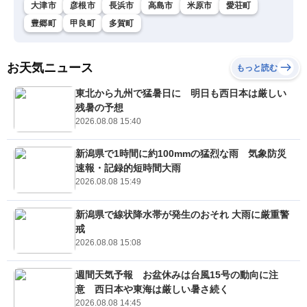
大津市
彦根市
長浜市
高島市
米原市
愛荘町
豊郷町
甲良町
多賀町
お天気ニュース
もっと読む
東北から九州で猛暑日に 明日も西日本は厳しい
残暑の予想
2026.08.08 15:40
新潟県で1時間に約100mmの猛烈な雨 気象防災
速報・記録的短時間大雨
2026.08.08 15:49
新潟県で線状降水帯が発生のおそれ 大雨に厳重警
戒
2026.08.08 15:08
週間天気予報 お盆休みは台風15号の動向に注
意 西日本や東海は厳しい暑さ続く
2026.08.08 14:45