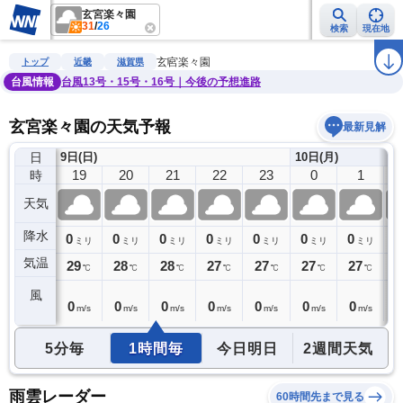
玄宮楽々園
31
/
26
検索
現在地
雨雲レーダー
台風情報
地震情報
警報・注意報
2週間天気
ラ
玄宮楽々園
トップ
近畿
滋賀県
台風情報
台風13号・15号・16号｜今後の予想進路
玄宮楽々園の天気予報
最新見解
日
9日(日)
10日(月)
18
19
20
21
22
23
0
1
時
天気
降水
0
0
0
0
0
0
0
0
0
ミリ
ミリ
ミリ
ミリ
ミリ
ミリ
ミリ
ミリ
気温
29
29
28
28
27
27
27
27
2
℃
℃
℃
℃
℃
℃
℃
℃
風
0
0
0
0
0
0
0
0
0
m/s
m/s
m/s
m/s
m/s
m/s
m/s
m/s
5分毎
1時間毎
今日明日
2週間天気
雨雲レーダー
60時間先まで見る