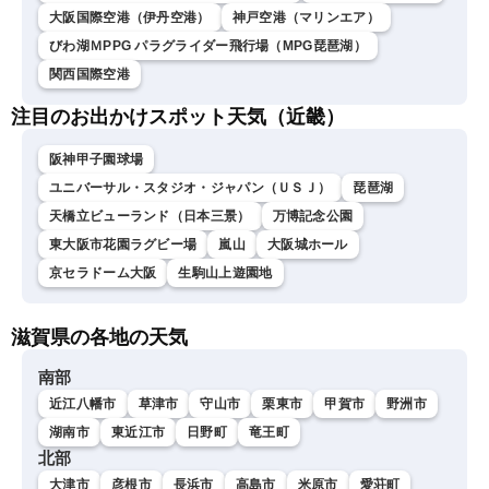
大阪国際空港（伊丹空港）
神戸空港（マリンエア）
びわ湖ＭPPG パラグライダー飛行場（MPG琵琶湖）
関西国際空港
注目のお出かけスポット天気（近畿）
阪神甲子園球場
ユニバーサル・スタジオ・ジャパン（ＵＳＪ）
琵琶湖
天橋立ビューランド（日本三景）
万博記念公園
東大阪市花園ラグビー場
嵐山
大阪城ホール
京セラドーム大阪
生駒山上遊園地
滋賀県の各地の天気
南部
近江八幡市
草津市
守山市
栗東市
甲賀市
野洲市
湖南市
東近江市
日野町
竜王町
北部
大津市
彦根市
長浜市
高島市
米原市
愛荘町