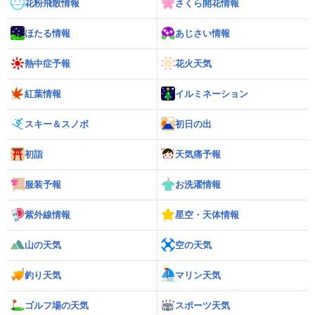
花粉飛散情報
さくら開花情報
ほたる情報
あじさい情報
熱中症予報
花火天気
紅葉情報
イルミネーション
スキー＆スノボ
初日の出
初詣
天気痛予報
服装予報
お洗濯情報
紫外線情報
星空・天体情報
山の天気
空の天気
釣り天気
マリン天気
ゴルフ場の天気
スポーツ天気