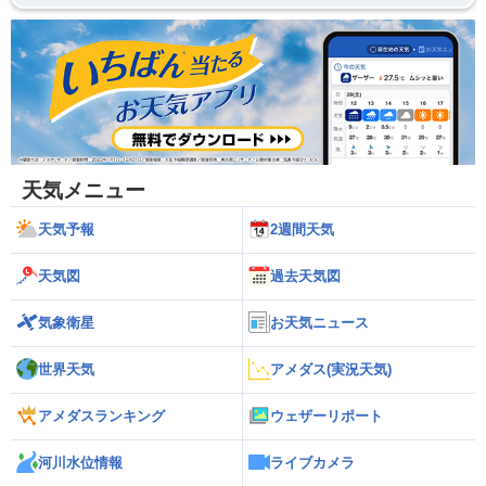
天気メニュー
天気予報
2週間天気
天気図
過去天気図
気象衛星
お天気ニュース
世界天気
アメダス(実況天気)
アメダスランキング
ウェザーリポート
河川水位情報
ライブカメラ