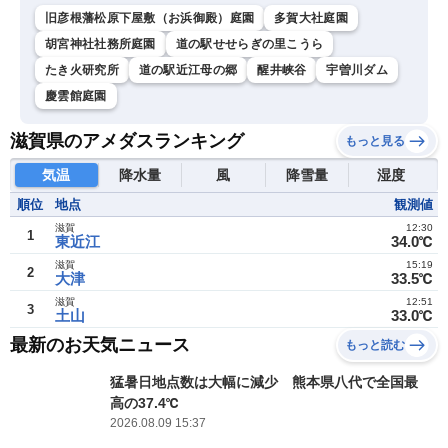
旧彦根藩松原下屋敷（お浜御殿）庭園
多賀大社庭園
胡宮神社社務所庭園
道の駅せせらぎの里こうら
たき火研究所
道の駅近江母の郷
醒井峡谷
宇曽川ダム
慶雲館庭園
滋賀県のアメダスランキング
もっと見る
気温
降水量
風
降雪量
湿度
順位
地点
観測値
滋賀
12:30
1
東近江
34.0℃
滋賀
15:19
2
大津
33.5℃
滋賀
12:51
3
土山
33.0℃
最新のお天気ニュース
もっと読む
猛暑日地点数は大幅に減少 熊本県八代で全国最
高の37.4℃
2026.08.09 15:37