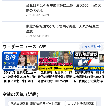
台風13号は今夜中国大陸に上陸 最大500mmの大
雨のおそれ
2026.08.09 14:39
東北の広範囲でゲリラ雷雨が発生 天気の急変に
注意
2026.08.09 14:54
ウェザーニュースLiVE
もっと見る
ライブ放送中
【ライブ】最新天気ニュー
【気象速報】秋田県で「記
【週刊地震情報】熊本地
ス・地震情報 2026年8月9
録的短時間大雨情報」湯沢
の余震活動は落ち着き傾
日(日) ／東北・東日本は急
市付近で約100mmの猛烈
も…依然として震度5弱
な雷雨に注意〈ウェザーニ
な雨
戒
ュースLiVEイブニング・戸
空港の天気（近畿）
北美月／芳野達郎〉
南紀白浜空港（熊野白浜リゾート空港）
コウノトリ但馬空港