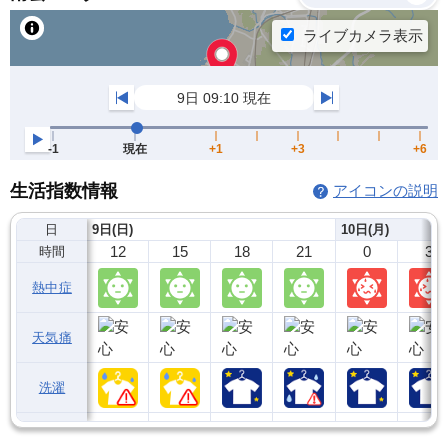
生活指数情報
アイコンの説明
日
9日(日)
10日(月)
12
15
18
21
0
3
時間
熱中症
天気痛
洗濯