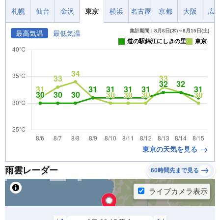
札幌
仙台
金沢
東京
横浜
名古屋
京都
大阪
広
集計期間：8月6日(木)～8月15日(土)
最高気温
最低気温
道の駅錦江にしきの里
東京
東京の天気を見る
雨雲レーダー
60時間先まで見る