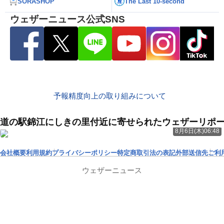
SORASHOP
The Last 10-second
ウェザーニュース公式SNS
予報精度向上の取り組みについて
道の駅錦江にしきの里付近に寄せられたウェザーリポ
8月6日(木)06:48
会社概要
利用規約
プライバシーポリシー
特定商取引法の表記
外部送信先
ご利
ウェザーニュース