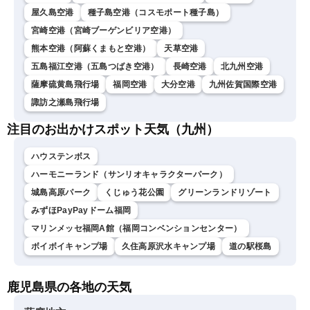
屋久島空港
種子島空港（コスモポート種子島）
宮崎空港（宮崎ブーゲンビリア空港）
熊本空港（阿蘇くまもと空港）
天草空港
五島福江空港（五島つばき空港）
長崎空港
北九州空港
薩摩硫黄島飛行場
福岡空港
大分空港
九州佐賀国際空港
諏訪之瀬島飛行場
注目のお出かけスポット天気（九州）
ハウステンボス
ハーモニーランド（サンリオキャラクターパーク）
城島高原パーク
くじゅう花公園
グリーンランドリゾート
みずほPayPayドーム福岡
マリンメッセ福岡A館（福岡コンベンションセンター）
ボイボイキャンプ場
久住高原沢水キャンプ場
道の駅桜島
鹿児島県の各地の天気