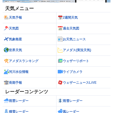
天気メニュー
天気予報
2週間天気
天気図
過去天気図
気象衛星
お天気ニュース
世界天気
アメダス(実況天気)
アメダスランキング
ウェザーリポート
河川水位情報
ライブカメラ
長期予報
ウェザーニュースLiVE
レーダーコンテンツ
雨雲レーダー
雨雪レーダー
積雪レーダー
風レーダー