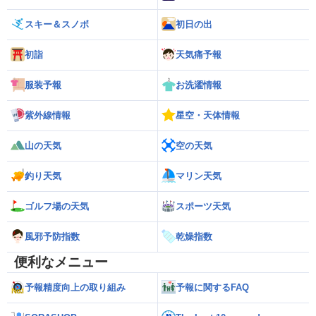
スキー＆スノボ
初日の出
初詣
天気痛予報
服装予報
お洗濯情報
紫外線情報
星空・天体情報
山の天気
空の天気
釣り天気
マリン天気
ゴルフ場の天気
スポーツ天気
風邪予防指数
乾燥指数
便利なメニュー
予報精度向上の取り組み
予報に関するFAQ