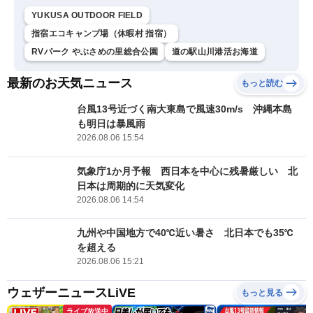
YUKUSA OUTDOOR FIELD
指宿エコキャンプ場（休暇村 指宿）
RVパーク やぶさめの里総合公園
道の駅山川港活お海道
最新のお天気ニュース
もっと読む
台風13号近づく南大東島で風速30m/s 沖縄本島
も明日は暴風雨
2026.08.06 15:54
気象庁1か月予報 西日本を中心に残暑厳しい 北
日本は周期的に天気変化
2026.08.06 14:54
九州や中国地方で40℃近い暑さ 北日本でも35℃
を超える
2026.08.06 15:21
ウェザーニュースLiVE
もっと見る
ライブ放送中