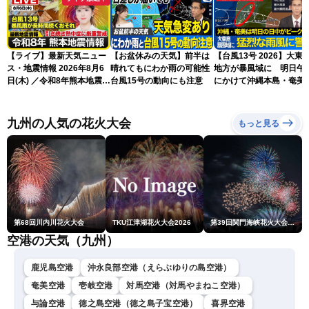
【ライブ】最新天気ニュー
【お盆休みの天気】前半は
【台風13号 2026】大東
ス・地震情報 2026年8月6
晴れてもにわか雨の可能性
地方が暴風域に 明日午
日(木) ／令和8年熊本地震情
台風15号の動向にも注意
にかけて沖縄本島・奄美
報 台風13号暴風雨が長時間
過する見込み 早めの備
続くおそれ〈ウェザーニュ
を ※8月6日10時更新
ースLiVEイブニング・小林
九州の人気の花火大会
もっと見る
李衣奈／本田竜也〉
第68回川内川花火大会
TKU江津湖花火大会2026
第39回関門海峡花火大会(門司側)
空港の天気（九州）
鹿児島空港
沖永良部空港（えらぶゆりの島空港）
奄美空港
壱岐空港
対馬空港（対馬やまねこ空港）
与論空港
徳之島空港（徳之島子宝空港）
喜界空港