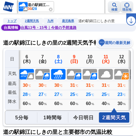
道の駅錦江にしきの里
30
/
28
検索
現在地
雨雲レーダー
台風情報
地震情報
警報・注意報
2週間天気
ラ
道の駅錦江にしきの里
トップ
2週間天気
九州
鹿児島県
台風情報
台風13号・15号｜今後の予想進路
道の駅錦江にしきの里の2週間天気予報
週間の最新見解
5
6
7
8
9
10
11
12
日
(水)
(木)
(金)
(土)
(日)
(月)
(火)
(水)
(
天気
最高
32
30
30
30
31
31
31
31
3
℃
℃
℃
℃
℃
℃
℃
℃
最低
26
28
27
27
25
25
25
23
2
℃
℃
℃
℃
℃
℃
℃
℃
降水
0
60
60
60
60
60
40
30
3
ミリ
%
%
%
%
%
%
%
5分毎
1時間毎
今日明日
2週間天気
道の駅錦江にしきの里と主要都市の気温比較