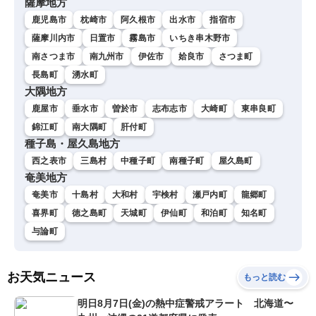
薩摩地方
鹿児島市
枕崎市
阿久根市
出水市
指宿市
薩摩川内市
日置市
霧島市
いちき串木野市
南さつま市
南九州市
伊佐市
姶良市
さつま町
長島町
湧水町
大隅地方
鹿屋市
垂水市
曽於市
志布志市
大崎町
東串良町
錦江町
南大隅町
肝付町
種子島・屋久島地方
西之表市
三島村
中種子町
南種子町
屋久島町
奄美地方
奄美市
十島村
大和村
宇検村
瀬戸内町
龍郷町
喜界町
徳之島町
天城町
伊仙町
和泊町
知名町
与論町
お天気ニュース
もっと読む
明日8月7日(金)の熱中症警戒アラート 北海道〜