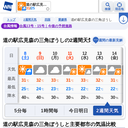
道の駅広見森の三角ぼうし
31
/
25
検索
現在地
雨雲レーダー
台風情報
地震情報
警報・注意報
2週間天気
ラ
道の駅広見森の三角ぼうし
トップ
2週間天気
四国
愛媛県
台風情報
台風13号・15号｜今後の予想進路
道の駅広見森の三角ぼうしの2週間天気予報
週間の最新見解
7
8
9
10
11
12
13
14
日
(金)
(土)
(日)
(月)
(火)
(水)
(木)
(金)
(
天気
最高
31
31
32
33
31
33
32
31
3
℃
℃
℃
℃
℃
℃
℃
℃
最低
25
25
24
23
23
22
22
22
2
℃
℃
℃
℃
℃
℃
℃
℃
降水
4
40
40
30
30
20
30
30
3
ミリ
%
%
%
%
%
%
%
5分毎
1時間毎
今日明日
2週間天気
道の駅広見森の三角ぼうしと主要都市の気温比較