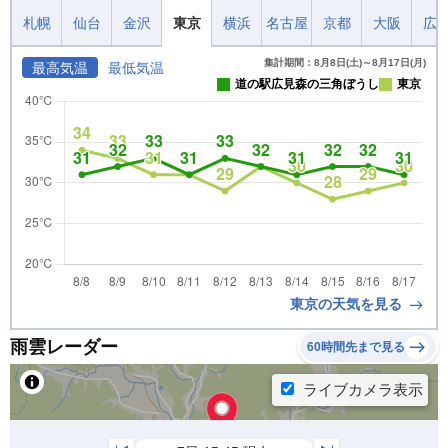
札幌
仙台
金沢
東京
横浜
名古屋
京都
大阪
広
集計期間：8月8日(土)～8月17日(月)
最高気温
最低気温
道の駅広見森の三角ぼうし
東京
東京の天気を見る
雨雲レーダー
60時間先まで見る