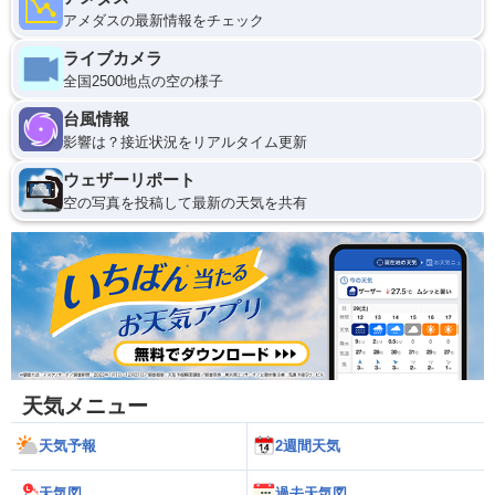
アメダスの最新情報をチェック
ライブカメラ
全国2500地点の空の様子
台風情報
影響は？接近状況をリアルタイム更新
ウェザーリポート
空の写真を投稿して最新の天気を共有
天気メニュー
天気予報
2週間天気
天気図
過去天気図