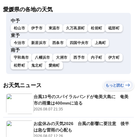
愛媛県の各地の天気
中予
松山市
伊予市
東温市
久万高原町
松前町
砥部町
東予
今治市
新居浜市
西条市
四国中央市
上島町
南予
宇和島市
八幡浜市
大洲市
西予市
内子町
伊方町
松野町
鬼北町
愛南町
お天気ニュース
もっと読む
台風13号のスパイラルバンドが奄美大島に 奄美
市の雨量は400mmに迫る
2026.08.07 21:35
お盆休みの天気2026 台風の影響に要注意 後半
は急な雷雨の心配も
2026.08.07 12:26