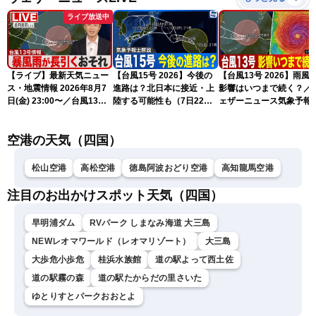
ライブ放送中
【ライブ】最新天気ニュー
【台風15号 2026】今後の
【台風13号 2026】雨風
ス・地震情報 2026年8月7
進路は？北日本に接近・上
影響はいつまで続く？／
日(金) 23:00〜／台風13号
陸する可能性も（7日22時
ェザーニュース気象予報
の影響長引く 〈ウェザーニ
情報）
解説（7日22時情報）
ュースLiVE・川畑玲〉
空港の天気（四国）
松山空港
高松空港
徳島阿波おどり空港
高知龍馬空港
注目のお出かけスポット天気（四国）
早明浦ダム
RVパーク しまなみ海道 大三島
NEWレオマワールド（レオマリゾート）
大三島
大歩危小歩危
桂浜水族館
道の駅よって西土佐
道の駅霧の森
道の駅たからだの里さいた
ゆとりすとパークおおとよ