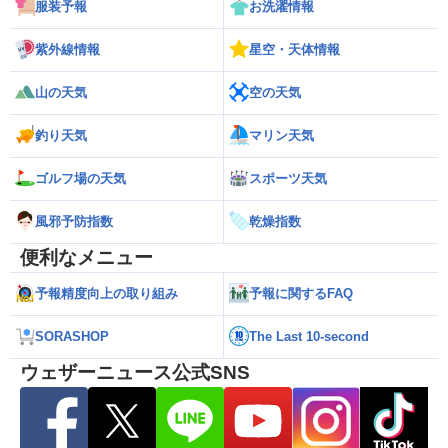
服装予報
お洗濯情報
紫外線情報
星空・天体情報
山の天気
空の天気
釣り天気
マリン天気
ゴルフ場の天気
スポーツ天気
風邪予防指数
乾燥指数
便利なメニュー
予報精度向上の取り組み
予報に関するFAQ
SORASHOP
The Last 10-second
ウェザーニュース公式SNS