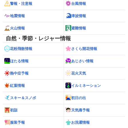
警報・注意報
台風情報
地震情報
津波情報
火山情報
避難情報
自然・季節・レジャー情報
花粉飛散情報
さくら開花情報
ほたる情報
あじさい情報
熱中症予報
花火天気
紅葉情報
イルミネーション
スキー＆スノボ
初日の出
初詣
天気痛予報
服装予報
お洗濯情報