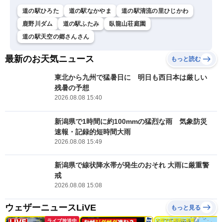
道の駅ひろた
道の駅なかやま
道の駅清流の里ひじかわ
鹿野川ダム
道の駅ふたみ
臥龍山荘庭園
道の駅天空の郷さんさん
最新のお天気ニュース
もっと読む
東北から九州で猛暑日に 明日も西日本は厳しい
残暑の予想
2026.08.08 15:40
新潟県で1時間に約100mmの猛烈な雨 気象防災
速報・記録的短時間大雨
2026.08.08 15:49
新潟県で線状降水帯が発生のおそれ 大雨に厳重警
戒
2026.08.08 15:08
ウェザーニュースLiVE
もっと見る
ライブ放送中