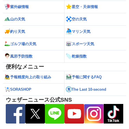
紫外線情報
星空・天体情報
山の天気
空の天気
釣り天気
マリン天気
ゴルフ場の天気
スポーツ天気
風邪予防指数
乾燥指数
便利なメニュー
予報精度向上の取り組み
予報に関するFAQ
SORASHOP
The Last 10-second
ウェザーニュース公式SNS