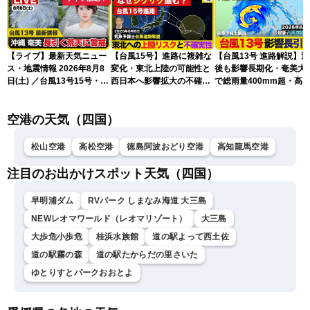
【ライブ】最新天気ニュー
【台風15号】進路に複雑な
【台風13号 進路解説】
ス・地震情報 2026年8月8
変化・東北上陸の可能性と
後も影響長期化・奄美大
日(土) ／台風13号15号・ゲ
西日本へ影響拡大の不確実
で総雨量400mm超・高
リラ雷雨最新見解・令和8
性
に要警戒（2026.08.08
年熊本地震情報〈ウェザー
16:00）
空港の天気（四国）
ニュースLiVEイブニング・
小川千奈／芳野達郎〉
松山空港
高松空港
徳島阿波おどり空港
高知龍馬空港
注目のお出かけスポット天気（四国）
早明浦ダム
RVパーク しまなみ海道 大三島
NEWレオマワールド（レオマリゾート）
大三島
大歩危小歩危
桂浜水族館
道の駅よって西土佐
道の駅霧の森
道の駅たからだの里さいた
ゆとりすとパークおおとよ