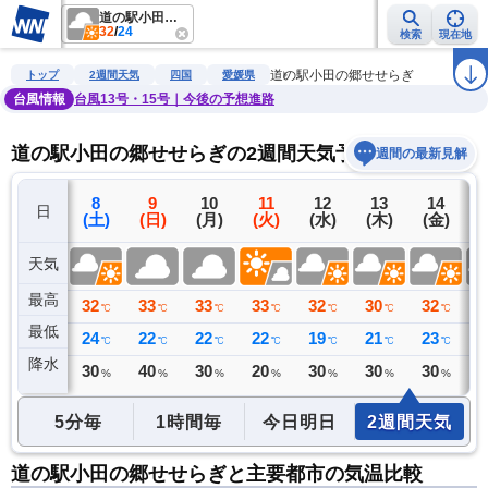
道の駅小田の郷せせらぎ
32
/
24
検索
現在地
雨雲レーダー
台風情報
地震情報
警報・注意報
2週間天気
ラ
道の駅小田の郷せせらぎ
トップ
2週間天気
四国
愛媛県
台風情報
台風13号・15号｜今後の予想進路
道の駅小田の郷せせらぎの2週間天気予報
週間の最新見解
7
8
9
10
11
12
13
14
日
(金)
(土)
(日)
(月)
(火)
(水)
(木)
(金)
(
天気
最高
29
32
33
33
33
32
30
32
3
℃
℃
℃
℃
℃
℃
℃
℃
最低
25
24
22
22
22
19
21
23
2
℃
℃
℃
℃
℃
℃
℃
℃
降水
0
30
40
30
20
30
30
30
3
ミリ
%
%
%
%
%
%
%
5分毎
1時間毎
今日明日
2週間天気
道の駅小田の郷せせらぎと主要都市の気温比較