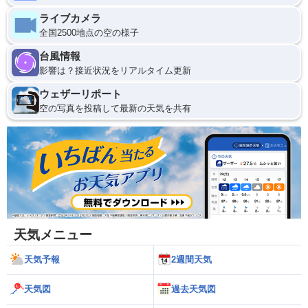
ライブカメラ
全国2500地点の空の様子
台風情報
影響は？接近状況をリアルタイム更新
ウェザーリポート
空の写真を投稿して最新の天気を共有
天気メニュー
天気予報
2週間天気
天気図
過去天気図