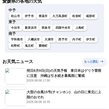
愛媛県の各地の天気
中予
松山市
伊予市
東温市
久万高原町
松前町
砥部町
東予
今治市
新居浜市
西条市
四国中央市
上島町
南予
宇和島市
八幡浜市
大洲市
西予市
内子町
伊方町
松野町
鬼北町
愛南町
お天気ニュース
もっと読む
明日8月9日(日)の天気予報 東日本はゲリラ雷雨
に注意 沖縄は引き続き暴風雨に警戒
2026.08.08 17:00
大型の台風15号(チャンホン) 山の日に東北に上
陸のおそれ
2026.08.08 16:35