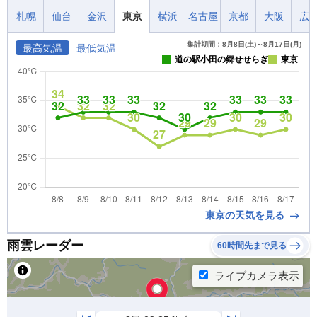
札幌
仙台
金沢
東京
横浜
名古屋
京都
大阪
広
集計期間：8月8日(土)～8月17日(月)
最高気温
最低気温
道の駅小田の郷せせらぎ
東京
東京の天気を見る
雨雲レーダー
60時間先まで見る