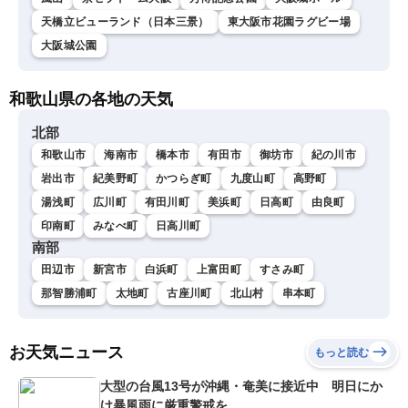
天橋立ビューランド（日本三景）
東大阪市花園ラグビー場
大阪城公園
和歌山県の各地の天気
北部
和歌山市
海南市
橋本市
有田市
御坊市
紀の川市
岩出市
紀美野町
かつらぎ町
九度山町
高野町
湯浅町
広川町
有田川町
美浜町
日高町
由良町
印南町
みなべ町
日高川町
南部
田辺市
新宮市
白浜町
上富田町
すさみ町
那智勝浦町
太地町
古座川町
北山村
串本町
お天気ニュース
もっと読む
大型の台風13号が沖縄・奄美に接近中 明日にか
け暴風雨に厳重警戒を