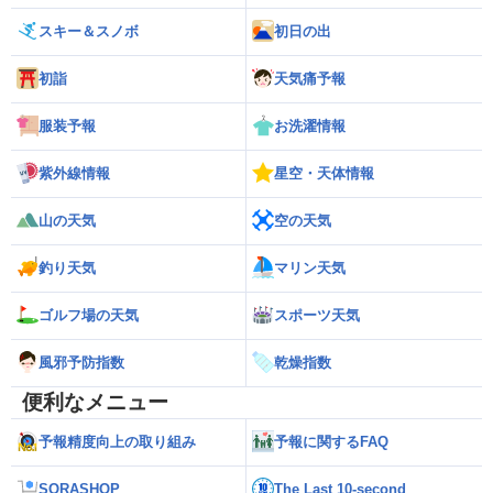
スキー＆スノボ
初日の出
初詣
天気痛予報
服装予報
お洗濯情報
紫外線情報
星空・天体情報
山の天気
空の天気
釣り天気
マリン天気
ゴルフ場の天気
スポーツ天気
風邪予防指数
乾燥指数
便利なメニュー
予報精度向上の取り組み
予報に関するFAQ
SORASHOP
The Last 10-second