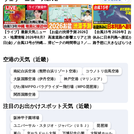
ライブ放送中
【ライブ】最新天気ニュー
【お盆の渋滞予測 2026】
【台風15号 2026年】お
ス・地震情報 2026年8月7
高速道路の影響エリアと渋
休みに日本列島へ接近か 
日(金) ／台風13号が沖縄・
滞ピークの時間帯は？／
路予想に大きなばらつき
奄美に最接近へ 令和8年
NEXCO中日本情報
（7日13時更新）
熊本地震情報〈ウェザーニ
空港の天気（近畿）
ュースLiVEイブニング・小
川千奈／内藤邦裕〉
南紀白浜空港（熊野白浜リゾート空港）
コウノトリ但馬空港
大阪国際空港（伊丹空港）
神戸空港（マリンエア）
びわ湖ＭPPG パラグライダー飛行場（MPG琵琶湖）
関西国際空港
注目のお出かけスポット天気（近畿）
阪神甲子園球場
ユニバーサル・スタジオ・ジャパン（ＵＳＪ）
琵琶湖
嵐山
京セラドーム大阪
万博記念公園
大阪城ホール