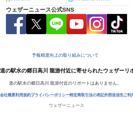
ウェザーニュース公式SNS
予報精度向上の取り組みについて
道の駅水の郷日高川 龍游付近に寄せられたウェザーリ
道の駅水の郷日高川 龍游付近のリポートはありません。
会社概要
利用規約
プライバシーポリシー
特定商取引法の表記
外部送信先
ご利
ウェザーニュース