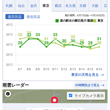
札幌
仙台
金沢
東京
横浜
名古屋
京都
大阪
広
集計期間：8月7日(金)～8月16日(日)
最高気温
最低気温
道の駅水の郷日高川 龍游
東京
東京の天気を見る
雨雲レーダー
60時間先まで見る