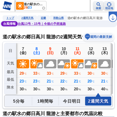
道の駅水の郷日高川 龍游
29
/
23
検索
現在地
雨雲レーダー
台風情報
地震情報
警報・注意報
2週間天気
ラ
道の駅水の郷日高川 龍游
トップ
2週間天気
近畿
和歌山県
台風情報
台風13号・15号｜今後の予想進路
道の駅水の郷日高川 龍游の2週間天気予報
週間の最新見解
6
7
8
9
10
11
12
13
日
(木)
(金)
(土)
(日)
(月)
(火)
(水)
(木)
(
天気
最高
31
29
33
33
29
33
30
30
2
℃
℃
℃
℃
℃
℃
℃
℃
最低
24
23
23
21
22
21
20
21
2
℃
℃
℃
℃
℃
℃
℃
℃
降水
0
30
30
30
30
20
30
40
4
ミリ
%
%
%
%
%
%
%
5分毎
1時間毎
今日明日
2週間天気
道の駅水の郷日高川 龍游と主要都市の気温比較