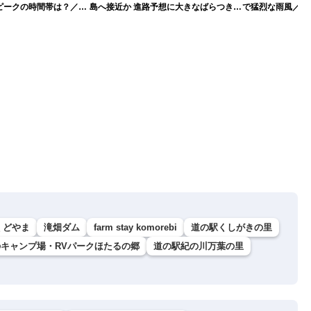
ピークの時間帯は？／
島へ接近か 進路予想に大きなばらつき
で猛烈な雨風／動
情報
（7日13時更新）
れ（7日13時更新
くどやま
滝畑ダム
farm stay komorebi
道の駅くしがきの里
キャンプ場・RVパークほたるの郷
道の駅紀の川万葉の里