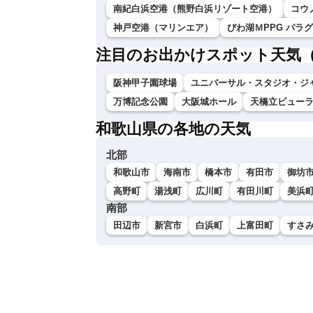
南紀白浜空港（熊野白浜リゾート空港）
コウ
神戸空港（マリンエア）
びわ湖ＭPPG パラ
注目のお出かけスポット天気
阪神甲子園球場
ユニバーサル・スタジオ・ジ
万博記念公園
大阪城ホール
天橋立ビュー
和歌山県の各地の天気
北部
和歌山市
海南市
橋本市
有田市
御坊
高野町
湯浅町
広川町
有田川町
美浜
南部
田辺市
新宮市
白浜町
上富田町
すさ