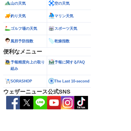
き遅く影響長引くおそ
前の猛烈な雨風 最大瞬間風速42.2m/s観
が沖縄・奄美に最接
山の天気
空の天気
）
測 吹き返しも猛烈な暴風になるおそれ
（7日10時現在）
（7日11時更新）
釣り天気
マリン天気
ゴルフ場の天気
スポーツ天気
風邪予防指数
乾燥指数
便利なメニュー
予報精度向上の取り
予報に関するFAQ
組み
SORASHOP
The Last 10-second
ウェザーニュース公式SNS