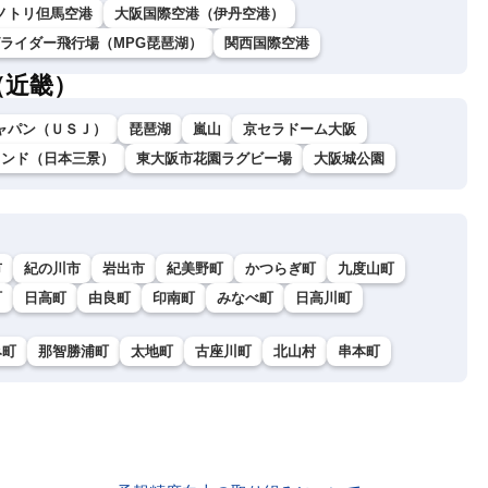
ノトリ但馬空港
大阪国際空港（伊丹空港）
グライダー飛行場（MPG琵琶湖）
関西国際空港
（近畿）
ャパン（ＵＳＪ）
琵琶湖
嵐山
京セラドーム大阪
ランド（日本三景）
東大阪市花園ラグビー場
大阪城公園
市
紀の川市
岩出市
紀美野町
かつらぎ町
九度山町
町
日高町
由良町
印南町
みなべ町
日高川町
み町
那智勝浦町
太地町
古座川町
北山村
串本町