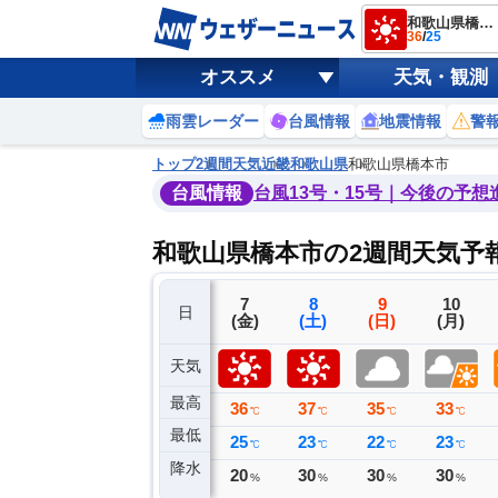
和歌山県橋本市
36
/
25
オススメ
天気・観測
雨雲レーダー
台風情報
地震情報
警
トップ
2週間天気
近畿
和歌山県
和歌山県橋本市
台風情報
台風13号・15号｜今後の予想
和歌山県橋本市の2週間天気予
4
5
6
7
8
9
10
日
(火)
(水)
(木)
(金)
(土)
(日)
(月)
天気
最高
34
36
33
36
37
35
33
℃
℃
℃
℃
℃
℃
℃
最低
24
22
24
25
23
22
23
℃
℃
℃
℃
℃
℃
℃
降水
0
0
0
20
30
30
30
ミリ
ミリ
ミリ
%
%
%
%