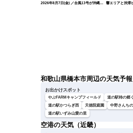
2026年8月7日(金) ／台風13号が沖縄・
響エリアと渋滞
奄美に最接近へ 令和8年熊本地震情報
NEXCO中日本
〈ウェザーニュースLiVEイブニング・小
川千奈／内藤邦裕〉
和歌山県橋本市周辺の天気予報
お出かけスポット
やぶFARMキャンプフィールド
道の駅柿の郷
道の駅かつらぎ西
天徳院庭園
中野さんちの
道の駅いずみ山愛の里
空港の天気（近畿）