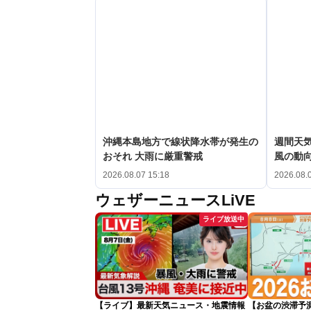
沖縄本島地方で線状降水帯が発生の
週間天
おそれ 大雨に厳重警戒
風の動
2026.08.07 15:18
2026.08.
ウェザーニュースLiVE
ライブ放送中
【ライブ】最新天気ニュース・地震情報
【お盆の渋滞予測