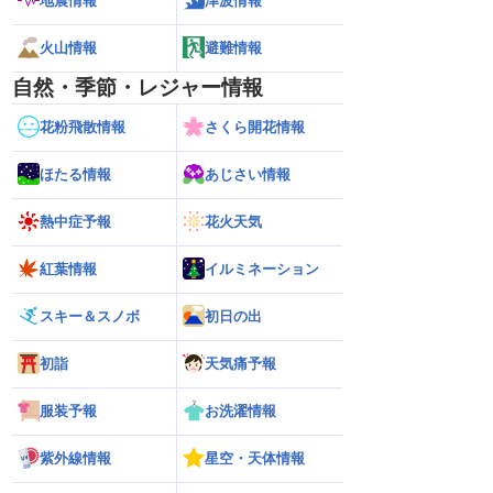
地震情報
津波情報
火山情報
避難情報
自然・季節・レジャー情報
花粉飛散情報
さくら開花情報
ほたる情報
あじさい情報
熱中症予報
花火天気
紅葉情報
イルミネーション
スキー＆スノボ
初日の出
初詣
天気痛予報
服装予報
お洗濯情報
紫外線情報
星空・天体情報
26年】沖縄本島に最接近
【台風13号 2026年】台風の目に入る直
【台風13号 202