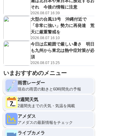
週は北日本や東日本に接近するお
それ 今後の情報に注意
2026.08.07 16:39
大型の台風13号 沖縄付近で
「非常に強い」勢力に再発達 荒
天に厳重警戒を
2026.08.07 16:10
今日は広範囲で厳しい暑さ 明日
も九州から東北は熱中症対策が必
須
2026.08.07 15:25
いまおすすめのメニュー
雨雲レーダー
現在の雨雲の動きと60時間先の予報
2週間天気
2週間先までの天気・気温を掲載
アメダス
アメダスの最新情報をチェック
ライブカメラ