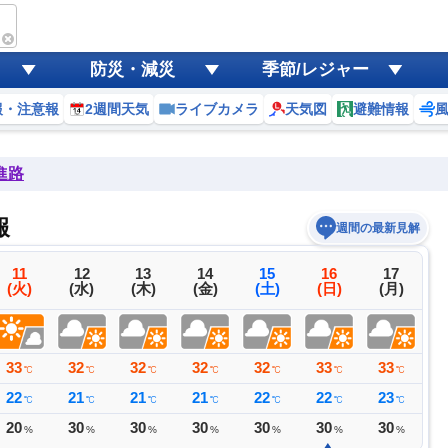
防災・減災
季節/レジャー
報・注意報
2週間天気
ライブカメラ
天気図
避難情報
進路
報
週間の最新見解
11
12
13
14
15
16
17
(火)
(水)
(木)
(金)
(土)
(日)
(月)
33
32
32
32
32
33
33
3
℃
℃
℃
℃
℃
℃
℃
22
21
21
21
22
22
23
2
℃
℃
℃
℃
℃
℃
℃
20
30
30
30
30
30
30
4
%
%
%
%
%
%
%