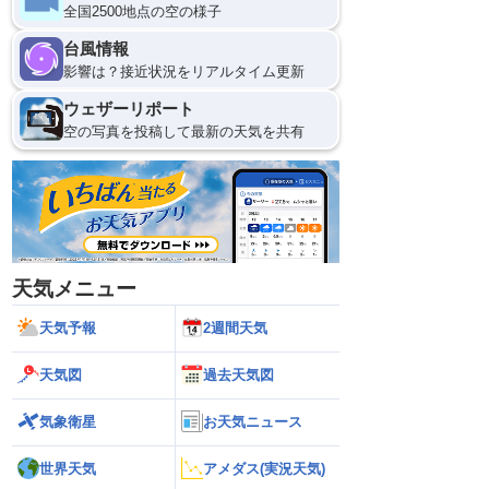
全国2500地点の空の様子
台風情報
影響は？接近状況をリアルタイム更新
ウェザーリポート
空の写真を投稿して最新の天気を共有
天気メニュー
天気予報
2週間天気
天気図
過去天気図
気象衛星
お天気ニュース
世界天気
アメダス(実況天気)