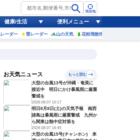
現在地
健康/生活
便利メニュー
風レーダー
雷レーダー
山の天気
花粉飛散情報
世界天気
お天気ニュース
もっと読む
18
19
20
21
大型の台風13号が沖縄・奄美に
(火)
(水)
(木)
(金)
予報の
接近中 明日にかけ暴風雨に厳重
E
E
E
E
信頼度
高
警戒を
A
2026.08.07 10:17
B
明日8月8日(土)の天気予報 南西
C
3
33
33
34
D
諸島は暴風雨に厳重警戒 九州か
℃
℃
℃
℃
E
ら関東は熱中症対策を
3
23
23
23
低
℃
℃
℃
℃
2026.08.07 16:45
？
0
40
30
40
大型の台風15号(チャンホン) 来
%
%
%
%