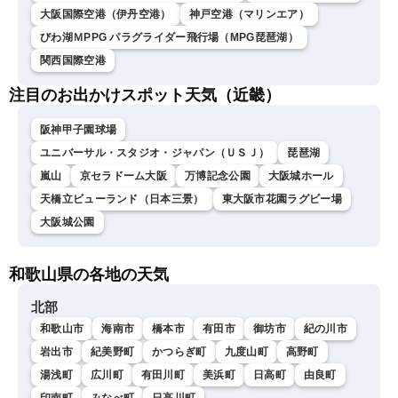
大阪国際空港（伊丹空港）
神戸空港（マリンエア）
びわ湖ＭPPG パラグライダー飛行場（MPG琵琶湖）
関西国際空港
注目のお出かけスポット天気（近畿）
阪神甲子園球場
ユニバーサル・スタジオ・ジャパン（ＵＳＪ）
琵琶湖
嵐山
京セラドーム大阪
万博記念公園
大阪城ホール
天橋立ビューランド（日本三景）
東大阪市花園ラグビー場
大阪城公園
和歌山県の各地の天気
北部
和歌山市
海南市
橋本市
有田市
御坊市
紀の川市
岩出市
紀美野町
かつらぎ町
九度山町
高野町
湯浅町
広川町
有田川町
美浜町
日高町
由良町
印南町
みなべ町
日高川町