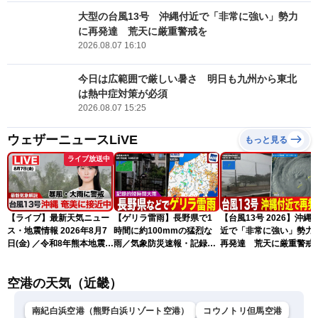
大型の台風13号 沖縄付近で「非常に強い」勢力
に再発達 荒天に厳重警戒を
2026.08.07 16:10
今日は広範囲で厳しい暑さ 明日も九州から東北
は熱中症対策が必須
2026.08.07 15:25
ウェザーニュースLiVE
もっと見る
ライブ放送中
【ライブ】最新天気ニュー
【ゲリラ雷雨】長野県で1
【台風13号 2026】沖縄
ス・地震情報 2026年8月7
時間に約100mmの猛烈な
近で「非常に強い」勢力
日(金) ／令和8年熊本地震情
雨／気象防災速報・記録的
再発達 荒天に厳重警戒
報 台風13号の影響に警戒
短時間大雨
（7日18時最新情報）
〈ウェザーニュースLiVEム
空港の天気（近畿）
ーン・駒木結衣／内藤邦
裕〉
南紀白浜空港（熊野白浜リゾート空港）
コウノトリ但馬空港