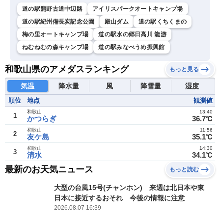
道の駅熊野古道中辺路
アイリスパークオートキャンプ場
道の駅紀州備長炭記念公園
殿山ダム
道の駅くちくまの
梅の里オートキャンプ場
道の駅水の郷日高川 龍游
ねむねむの森キャンプ場
道の駅みなべうめ振興館
和歌山県のアメダスランキング
もっと見る
気温
降水量
風
降雪量
湿度
順位
地点
観測値
和歌山
13:40
1
かつらぎ
36.7℃
和歌山
11:56
2
友ケ島
35.1℃
和歌山
14:30
3
清水
34.1℃
最新のお天気ニュース
もっと読む
大型の台風15号(チャンホン) 来週は北日本や東
日本に接近するおそれ 今後の情報に注意
2026.08.07 16:39