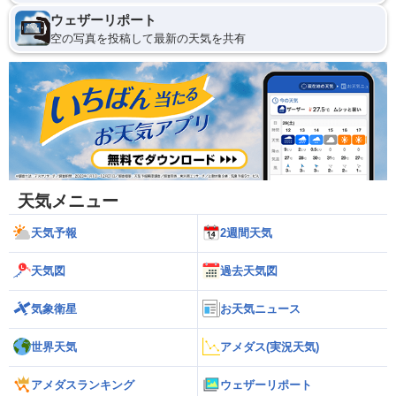
ウェザーリポート
空の写真を投稿して最新の天気を共有
天気メニュー
天気予報
2週間天気
天気図
過去天気図
気象衛星
お天気ニュース
世界天気
アメダス(実況天気)
アメダスランキング
ウェザーリポート