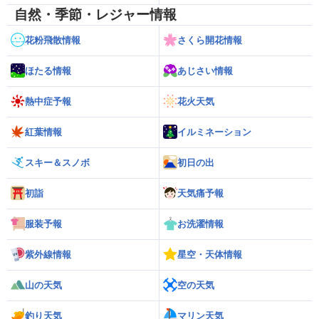
自然・季節・レジャー情報
花粉飛散情報
さくら開花情報
ほたる情報
あじさい情報
熱中症予報
花火天気
紅葉情報
イルミネーション
スキー＆スノボ
初日の出
初詣
天気痛予報
服装予報
お洗濯情報
紫外線情報
星空・天体情報
山の天気
空の天気
釣り天気
マリン天気