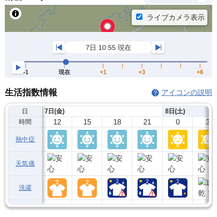
生活指数情報
アイコンの説明
日
7日(金)
8日(土)
12
15
18
21
0
3
時間
熱中症
天気痛
洗濯