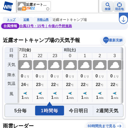
近露オートキャンプ場
29
/
22
検索
現在地
雨雲レーダー
台風情報
地震情報
警報・注意報
2週間天気
ラ
近露オートキャンプ場
トップ
近畿
和歌山県
台風情報
台風13号・15号｜今後の予想進路
近露オートキャンプ場の天気予報
最新見解
日
7日(金)
8日(土)
20
21
22
23
0
1
2
3
時
天気
降水
0
0
0
0
0
0
0
0
0
ミリ
ミリ
ミリ
ミリ
ミリ
ミリ
ミリ
ミリ
気温
24
24
23
22
22
22
22
22
2
℃
℃
℃
℃
℃
℃
℃
℃
風
1
1
1
1
1
1
1
1
1
m/s
m/s
m/s
m/s
m/s
m/s
m/s
m/s
5分毎
1時間毎
今日明日
2週間天気
雨雲レーダー
60時間先まで見る