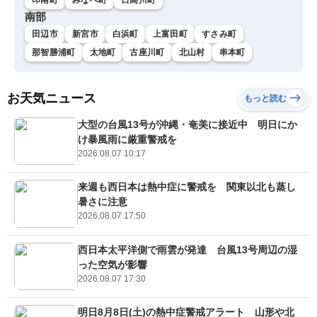
南部
田辺市
新宮市
白浜町
上富田町
すさみ町
那智勝浦町
太地町
古座川町
北山村
串本町
お天気ニュース
もっと読む
大型の台風13号が沖縄・奄美に接近中 明日にか
け暴風雨に厳重警戒を
2026.08.07 10:17
来週も西日本は熱中症に警戒を 関東以北も蒸し
暑さに注意
2026.08.07 17:50
西日本太平洋側で雨雲が発達 台風13号周辺の湿
った空気が影響
2026.08.07 17:30
明日8月8日(土)の熱中症警戒アラート 山形や北