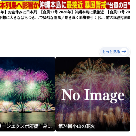
026年】お盆休みに日本列
【台風13号 2026年】沖縄本島に最接近
【台風13号 20
路予想に大きなばらつき
で猛烈な雨風／動き遅く影響長引くおそ
前の猛烈な雨風 最大
）
れ（7日13時更新）
測 吹き返しも猛
（7日11時更新）
もっと見る
横浜グリーンエクスポ応援 みなとみらいフェスティバル「スカイシンフォニーinヨコハマ presented byコロワイド」
第74回小山の花火