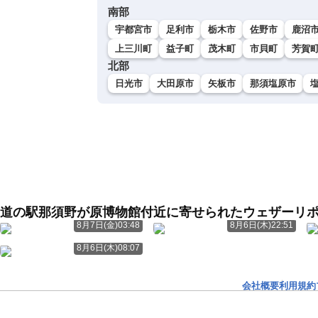
南部
宇都宮市
足利市
栃木市
佐野市
鹿沼
上三川町
益子町
茂木町
市貝町
芳賀
北部
日光市
大田原市
矢板市
那須塩原市
道の駅那須野が原博物館付近に寄せられたウェザーリ
8月7日(金)03:48
8月6日(木)22:51
8月6日(木)08:07
会社概要
利用規約