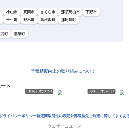
市
小山市
真岡市
さくら市
那須烏山市
下野市
町
壬生町
野木町
高根沢町
那珂川町
塩谷町
那須町
予報精度向上の取り組みについて
ポート
8月6日(木)20:53
8月6日(木)20:37
プライバシーポリシー
特定商取引法の表記
外部送信先
ご利用に際して
よくあ
ウェザーニュース