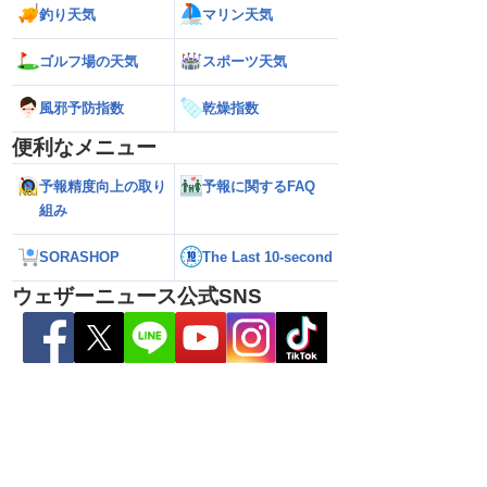
釣り天気
マリン天気
26年】台風の目に入る直
【台風13号 2026】大型で強い台風13号
【台風13号 202
ゴルフ場の天気
スポーツ天気
瞬間風速42.2m/s観
が沖縄・奄美に最接近 暴風や大雨警戒
県への影響は？（7
烈な暴風になるおそれ
（7日10時現在）
風邪予防指数
乾燥指数
便利なメニュー
予報精度向上の取り
予報に関するFAQ
組み
SORASHOP
The Last 10-second
ウェザーニュース公式SNS