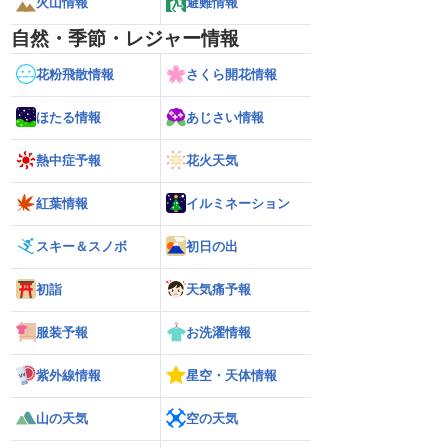
火山情報
避難情報
自然・季節・レジャー情報
花粉飛散情報
さくら開花情報
ほたる情報
あじさい情報
熱中症予報
花火天気
紅葉情報
イルミネーション
スキー＆スノボ
初日の出
初詣
天気痛予報
服装予報
お洗濯情報
紫外線情報
星空・天体情報
山の天気
空の天気