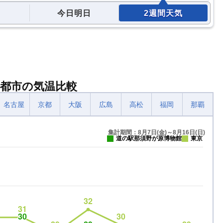
今日明日
2週間天気
都市の気温比較
名古屋
京都
大阪
広島
高松
福岡
那覇
集計期間：8月7日(金)～8月16日(日)
道の駅那須野が原博物館
東京