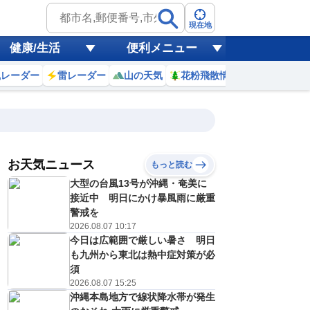
現在地
健康/生活
便利メニュー
風レーダー
雷レーダー
山の天気
花粉飛散情報
世界天気
お天気ニュース
もっと読む
18
19
20
21
大型の台風13号が沖縄・奄美に
(火)
(水)
(木)
(金)
予報の
接近中 明日にかけ暴風雨に厳重
E
E
E
E
信頼度
高
警戒を
A
2026.08.07 10:17
B
今日は広範囲で厳しい暑さ 明日
C
0
30
30
31
D
も九州から東北は熱中症対策が必
℃
℃
℃
℃
E
須
2
23
22
22
低
℃
℃
℃
℃
2026.08.07 15:25
？
0
40
40
30
沖縄本島地方で線状降水帯が発生
%
%
%
%