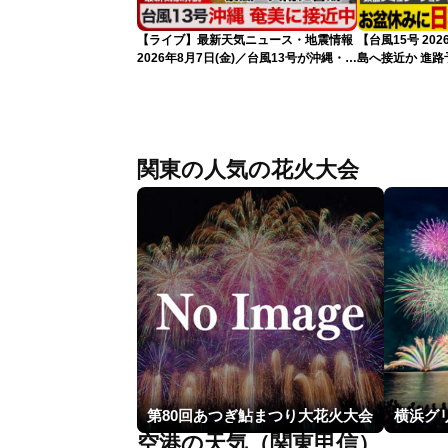
【ライブ】最新天気ニュース・地震情報
【台風15号 2
2026年8月7日(金)／台風13号が沖縄・奄
島へ接近か 進
美に最接近へ 令和8年熊本地震情報
（7日13時更新
〈ウェザーニュースLiVEアフタヌーン・
小林李衣奈／内藤邦裕〉
関東の人気の花火大会
第80回あつぎ鮎まつり大花火大会
空港の天気（関東甲信）