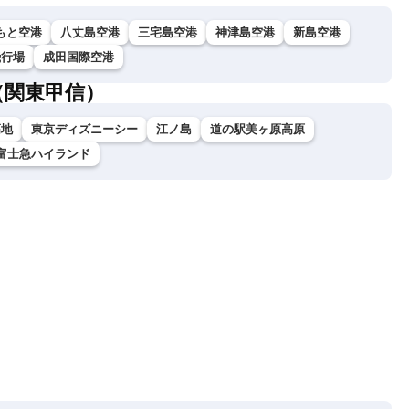
もと空港
八丈島空港
三宅島空港
神津島空港
新島空港
飛行場
成田国際空港
（関東甲信）
高地
東京ディズニーシー
江ノ島
道の駅美ヶ原高原
富士急ハイランド