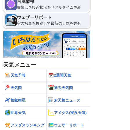
台風情報
影響は？接近状況をリアルタイム更新
ウェザーリポート
空の写真を投稿して最新の天気を共有
天気メニュー
天気予報
2週間天気
天気図
過去天気図
気象衛星
お天気ニュース
世界天気
アメダス(実況天気)
アメダスランキング
ウェザーリポート