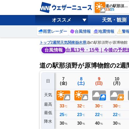
道の駅那須野が原博物館
33
/
25
オススメ
天気・観測
雨雲レーダー
台風情報
地震情報
警
トップ
2週間天気
関東
栃木県
道の駅那須野が原博物館
台風情報
台風13号・15号｜今後の予想
道の駅那須野が原博物館の2週
4
5
6
7
8
9
10
日
(火)
(水)
(木)
(金)
(土)
(日)
(月)
天気
最高
28
30
32
33
32
30
30
℃
℃
℃
℃
℃
℃
℃
最低
18
17
20
25
23
22
22
℃
℃
℃
℃
℃
℃
℃
降水
0
0
0
30
30
40
30
ミリ
ミリ
ミリ
%
%
%
%