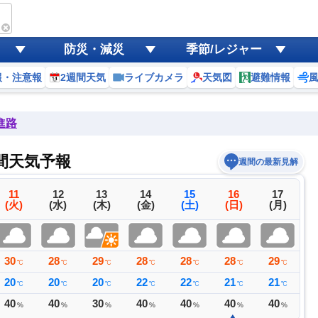
防災・減災
季節/レジャー
報・注意報
2週間天気
ライブカメラ
天気図
避難情報
進路
間天気予報
週間の最新見解
11
12
13
14
15
16
17
(火)
(水)
(木)
(金)
(土)
(日)
(月)
30
28
29
28
28
28
29
3
℃
℃
℃
℃
℃
℃
℃
20
20
20
22
22
21
21
2
℃
℃
℃
℃
℃
℃
℃
40
40
30
40
40
40
40
4
%
%
%
%
%
%
%