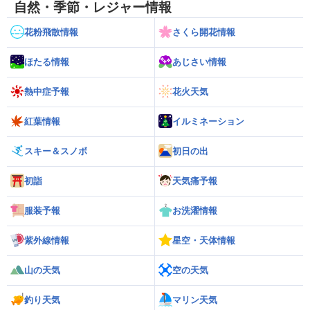
自然・季節・レジャー情報
花粉飛散情報
さくら開花情報
ほたる情報
あじさい情報
熱中症予報
花火天気
紅葉情報
イルミネーション
スキー＆スノボ
初日の出
初詣
天気痛予報
服装予報
お洗濯情報
紫外線情報
星空・天体情報
山の天気
空の天気
釣り天気
マリン天気