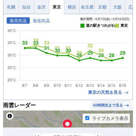
札幌
仙台
金沢
東京
横浜
名古屋
京都
大阪
広
集計期間：8月7日(金)～8月16日(日)
最高気温
最低気温
道の駅きつれがわ
東京
東京の天気を見る
雨雲レーダー
60時間先まで見る