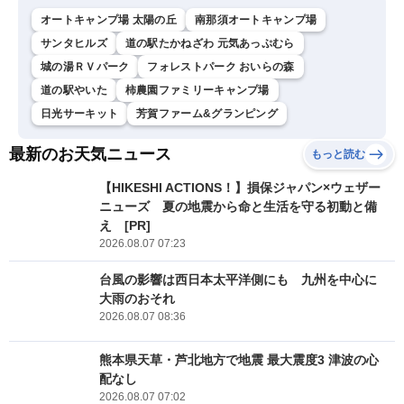
オートキャンプ場 太陽の丘
南那須オートキャンプ場
サンタヒルズ
道の駅たかねざわ 元気あっぷむら
城の湯ＲＶパーク
フォレストパーク おいらの森
道の駅やいた
柿農園ファミリーキャンプ場
日光サーキット
芳賀ファーム&グランピング
最新のお天気ニュース
もっと読む
【HIKESHI ACTIONS！】損保ジャパン×ウェザー
ニューズ 夏の地震から命と生活を守る初動と備
え [PR]
2026.08.07 07:23
台風の影響は西日本太平洋側にも 九州を中心に
大雨のおそれ
2026.08.07 08:36
熊本県天草・芦北地方で地震 最大震度3 津波の心
配なし
2026.08.07 07:02