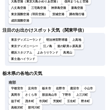
大島空港（東京大島かめりあ空港）
信州まつもと空港
八丈島空港
三宅島空港
神津島空港
新島空港
東京国際空港（羽田空港）
茨城空港
調布飛行場
成田国際空港
注目のお出かけスポット天気（関東甲信）
東京ディズニーランド
明治神宮野球場
上高地
東京ディズニーシー
江ノ島
道の駅美ヶ原高原
横浜スタジアム
よみうりランド
高尾山
富士急ハイランド
栃木県の各地の天気
南部
宇都宮市
足利市
栃木市
佐野市
鹿沼市
小山市
真岡市
さくら市
那須烏山市
下野市
上三川町
益子町
茂木町
市貝町
芳賀町
壬生町
野木町
高根沢町
那珂川町