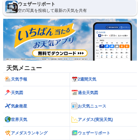
ウェザーリポート
空の写真を投稿して最新の天気を共有
天気メニュー
天気予報
2週間天気
天気図
過去天気図
気象衛星
お天気ニュース
世界天気
アメダス(実況天気)
アメダスランキング
ウェザーリポート