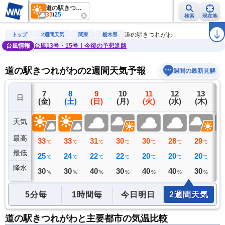
道の駅きつれがわ
33
/
25
検索
現在地
雨雲レーダー
台風情報
地震情報
警報・注意報
2週間天気
ラ
道の駅きつれがわ
トップ
2週間天気
関東
栃木県
台風情報
台風13号・15号｜今後の予想進路
道の駅きつれがわの2週間天気予報
週間の最新見解
6
7
8
9
10
11
12
13
日
(木)
(金)
(土)
(日)
(月)
(火)
(水)
(木)
(
天気
最高
32
33
33
31
30
30
28
29
2
℃
℃
℃
℃
℃
℃
℃
℃
最低
21
25
24
22
22
20
20
20
2
℃
℃
℃
℃
℃
℃
℃
℃
降水
0
30
30
40
30
40
40
30
4
ミリ
%
%
%
%
%
%
%
5分毎
1時間毎
今日明日
2週間天気
道の駅きつれがわと主要都市の気温比較