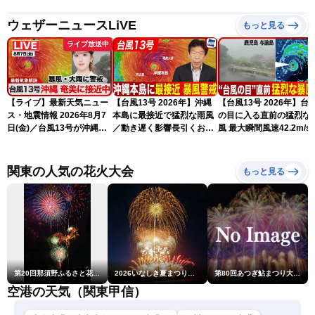
ウェザーニュースLiVE
もっと見る
ライブ放送中
【ライブ】最新天気ニュー
【台風13号 2026年】沖縄
【台風13号 2026年】台
ス・地震情報 2026年8月7
本島に最接近で猛烈な雨風
の目に入る直前の猛烈な
日(金)／台風13号が沖縄・
／動き遅く影響長引くおそ
風 最大瞬間風速42.2m/s
奄美に最接近へ 令和8年
れ（7日13時更新）
測 吹き返しも猛烈な暴
熊本地震情報〈ウェザーニ
になるおそれ（7日11時
ュースLiVEアフタヌーン・
新）
関東の人気の花火大会
もっと見る
小林李衣奈／内藤邦裕〉
第20回那須野ふるさと花火大会
2026いなしき夏まつり花火大会
第80回あつぎ鮎まつり大花火大会
空港の天気（関東甲信）