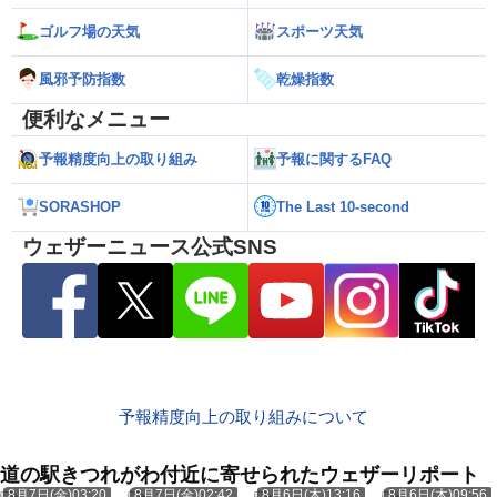
ゴルフ場の天気
スポーツ天気
風邪予防指数
乾燥指数
便利なメニュー
予報精度向上の取り組み
予報に関するFAQ
SORASHOP
The Last 10-second
ウェザーニュース公式SNS
予報精度向上の取り組みについて
道の駅きつれがわ付近に寄せられたウェザーリポート
8月7日(金)03:20
8月7日(金)02:42
8月6日(木)13:16
8月6日(木)09:56