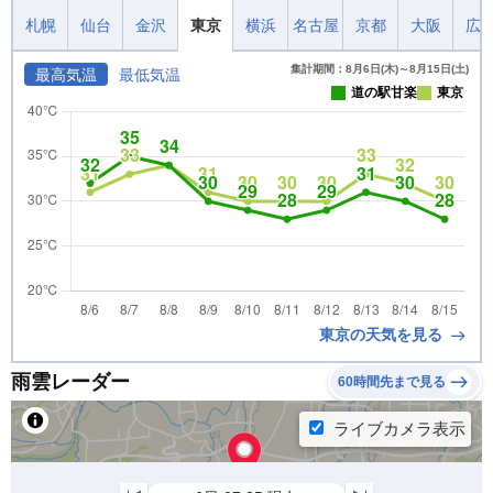
札幌
仙台
金沢
東京
横浜
名古屋
京都
大阪
広
集計期間：8月6日(木)～8月15日(土)
最高気温
最低気温
道の駅甘楽
東京
東京の天気を見る
雨雲レーダー
60時間先まで見る