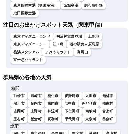
東京国際空港（羽田空港）
茨城空港
調布飛行場
成田国際空港
注目のお出かけスポット天気（関東甲信）
東京ディズニーランド
明治神宮野球場
上高地
東京ディズニーシー
江ノ島
道の駅美ヶ原高原
横浜スタジアム
よみうりランド
高尾山
富士急ハイランド
群馬県の各地の天気
南部
前橋市
高崎市
桐生市
伊勢崎市
太田市
館林市
渋川市
藤岡市
富岡市
安中市
みどり市
榛東村
吉岡町
上野村
神流町
下仁田町
南牧村
甘楽町
玉村町
板倉町
明和町
千代田町
大泉町
邑楽町
北部
沼田市
中之条町
長野原町
嬬恋村
草津町
高山村