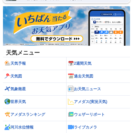
天気メニュー
天気予報
2週間天気
天気図
過去天気図
気象衛星
お天気ニュース
世界天気
アメダス(実況天気)
アメダスランキング
ウェザーリポート
河川水位情報
ライブカメラ