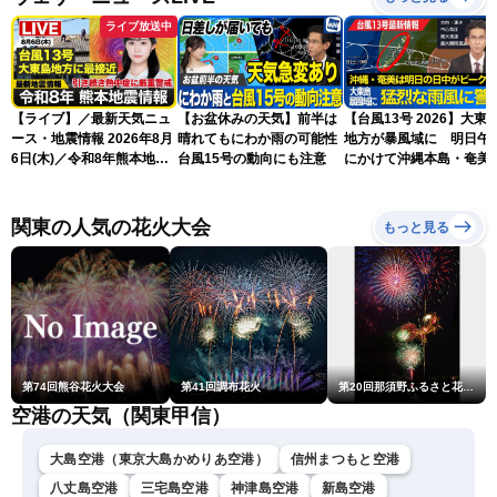
ライブ放送中
【ライブ】／最新天気ニュ
【お盆休みの天気】前半は
【台風13号 2026】大東
ース・地震情報 2026年8月
晴れてもにわか雨の可能性
地方が暴風域に 明日午
6日(木)／令和8年熊本地震
台風15号の動向にも注意
にかけて沖縄本島・奄美
情報／台風13号が大東島地
過する見込み 早めの備
方に最接近〈ウェザーニュ
を ※8月6日10時更新
ースLiVEアフタヌーン・青
関東の人気の花火大会
もっと見る
原桃香／本田竜也〉
第74回熊谷花火大会
第41回調布花火
第20回那須野ふるさと花火大会
空港の天気（関東甲信）
大島空港（東京大島かめりあ空港）
信州まつもと空港
八丈島空港
三宅島空港
神津島空港
新島空港