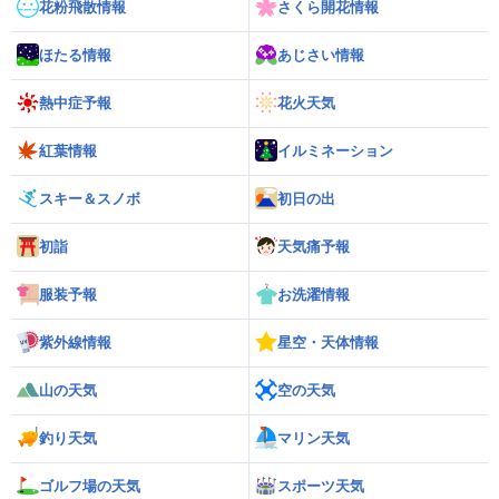
花粉飛散情報
さくら開花情報
ほたる情報
あじさい情報
熱中症予報
花火天気
紅葉情報
イルミネーション
スキー＆スノボ
初日の出
初詣
天気痛予報
服装予報
お洗濯情報
紫外線情報
星空・天体情報
山の天気
空の天気
釣り天気
マリン天気
ゴルフ場の天気
スポーツ天気