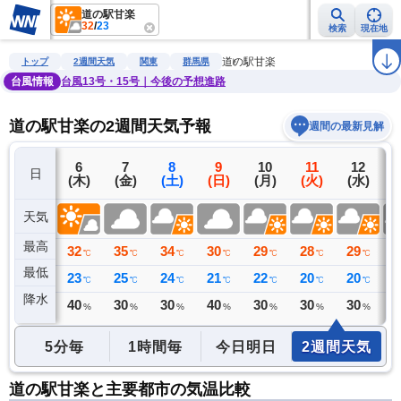
道の駅甘楽
32
/
23
検索
現在地
雨雲レーダー
台風情報
地震情報
警報・注意報
2週間天気
ラ
道の駅甘楽
トップ
2週間天気
関東
群馬県
台風情報
台風13号・15号｜今後の予想進路
道の駅甘楽の2週間天気予報
週間の最新見解
5
6
7
8
9
10
11
12
日
(水)
(木)
(金)
(土)
(日)
(月)
(火)
(水)
(
天気
最高
30
32
35
34
30
29
28
29
3
℃
℃
℃
℃
℃
℃
℃
℃
最低
20
23
25
24
21
22
20
20
2
℃
℃
℃
℃
℃
℃
℃
℃
降水
0
40
30
30
40
30
30
30
3
ミリ
%
%
%
%
%
%
%
5分毎
1時間毎
今日明日
2週間天気
道の駅甘楽と主要都市の気温比較