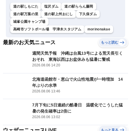
道の駅しもにた
塩沢ダム
道の駅ららん藤岡
道の駅万葉の里
道の駅上州おにし
下久保ダム
城峯公園キャンプ場
高崎市ソフトボール場 宇津木スタジアム
morinonakae
最新のお天気ニュース
もっと読む
週間天気予報 沖縄は台風13号による荒天長引く
おそれ 東海以西はお盆休みも猛暑に警戒
2026.08.06 14:20
北海道函館市・恵山で火山性地震が一時増加 14
年ぶりの水準
2026.08.06 13:46
7月下旬に5日連続の酷暑日 温暖化でこうした猛
暑の発生確率は2倍に
2026.08.06 13:02
ウェザーニュースLiVE
もっと見る