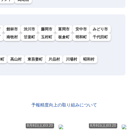
市
館林市
渋川市
藤岡市
富岡市
安中市
みどり市
町
南牧村
甘楽町
玉村町
板倉町
明和町
千代田町
津町
高山村
東吾妻町
片品村
川場村
昭和村
予報精度向上の取り組みについて
8月8日(土)03:20
8月8日(土)03:20