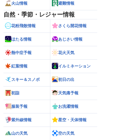
火山情報
避難情報
自然・季節・レジャー情報
花粉飛散情報
さくら開花情報
ほたる情報
あじさい情報
熱中症予報
花火天気
紅葉情報
イルミネーション
スキー＆スノボ
初日の出
初詣
天気痛予報
服装予報
お洗濯情報
紫外線情報
星空・天体情報
山の天気
空の天気