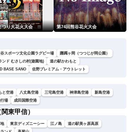
まつり大花火大会
第74回熊谷花火大会
熊谷スポーツ文化公園ラグビー場
躑躅ヶ岡（つつじが岡公園）
ンド むさしの村(遊園地)
道の駅かわもと
D BASE SANO
佐野プレミアム・アウトレット
もと空港
八丈島空港
三宅島空港
神津島空港
新島空港
飛行場
成田国際空港
（関東甲信）
高地
東京ディズニーシー
江ノ島
道の駅美ヶ原高原
イランド
高尾山