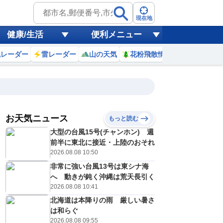
現在地
健康/生活
便利メニュー
風レーダー
雷レーダー
山の天気
花粉飛散情報
世界天気
お天気ニュース
もっと読む
19
20
21
22
大型の台風15号(チャンホン) 週
(水)
(木)
(金)
(土)
予報の
前半に東北に接近・上陸のおそれ
D
D
E
D
信頼度
高
2026.08.08 10:50
A
非常に強い台風13号は東シナ海
B
C
へ 動きが鈍く沖縄は荒天長引く
3
33
32
29
D
℃
℃
℃
℃
2026.08.08 10:41
E
4
25
25
23
低
℃
℃
北海道は本降りの雨 厳しい暑さ
℃
℃
？
は和らぐ
0
30
30
30
%
%
%
%
2026.08.08 09:55