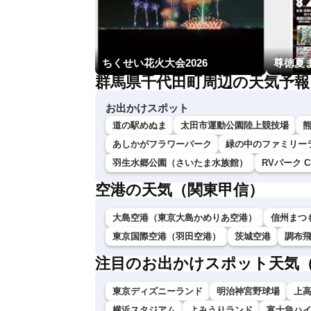
ちくせい花火大会2026
尊徳夏
群馬県千代田町周辺の天気予報
お出かけスポット
道の駅めぬま
太田市運動公園陸上競技場
あしかがフラワーパーク
緑の中のファミリーラ
羽生水郷公園（さいたま水族館）
RVパーク C
空港の天気（関東甲信）
大島空港（東京大島かめりあ空港）
信州まつ
東京国際空港（羽田空港）
茨城空港
調布
注目のお出かけスポット天気
東京ディズニーランド
明治神宮野球場
上
横浜スタジアム
よみうりランド
富士急ハ