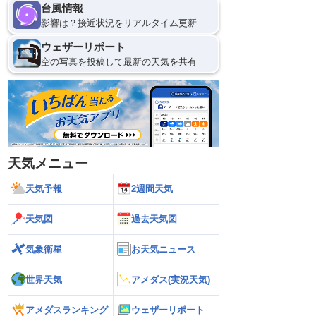
台風情報
影響は？接近状況をリアルタイム更新
ウェザーリポート
空の写真を投稿して最新の天気を共有
天気メニュー
天気予報
2週間天気
天気図
過去天気図
気象衛星
お天気ニュース
世界天気
アメダス(実況天気)
アメダスランキング
ウェザーリポート