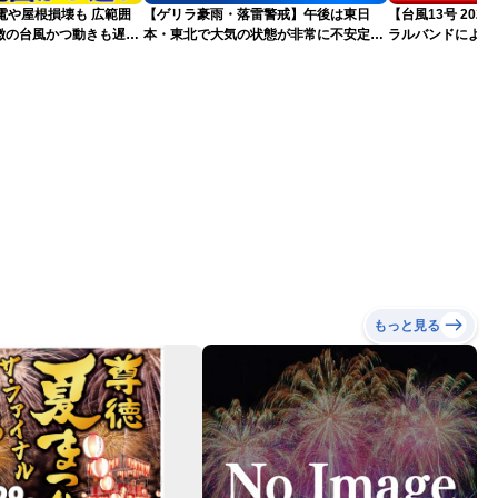
電や屋根損壊も 広範囲
【ゲリラ豪雨・落雷警戒】午後は東日
【台風13号 20
徴の台風かつ動きも遅く
本・東北で大気の状態が非常に不安定に
ラルバンドによる
それ
2026.08.08
報）
もっと見る