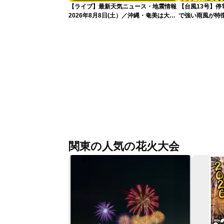
【ライブ】最新天気ニュース・地震情報
【台風13号】停
2026年8月8日(土）／沖縄・奄美は大荒
で強い雨風が特
れの天気が続く／令和8年熊本地震情報
影響が長引くお
〈ウェザーニュースLiVEコーヒータイ
ム・青原桃香／山口剛央〉
関東の人気の花火大会