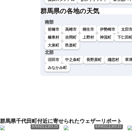
群馬県の各地の天気
南部
前橋市
高崎市
桐生市
伊勢崎市
太田
榛東村
吉岡町
上野村
神流町
下仁田
大泉町
邑楽町
北部
沼田市
中之条町
長野原町
嬬恋村
草
みなかみ町
群馬県千代田町付近に寄せられたウェザーリポート
8月8日(土)03:25
8月8日(土)03:22