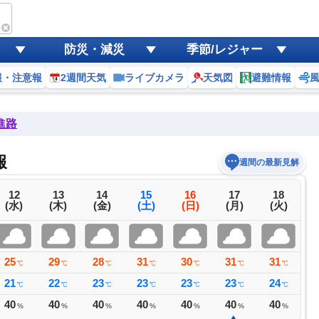
防災・減災
季節/レジャー
報・注意報
2週間天気
ライブカメラ
天気図
避難情報
進路
報
週間の最新見解
12
13
14
15
16
17
18
(水)
(木)
(金)
(土)
(日)
(月)
(火)
25
29
28
31
30
31
31
3
℃
℃
℃
℃
℃
℃
℃
21
22
23
23
23
23
24
2
℃
℃
℃
℃
℃
℃
℃
40
40
40
40
40
40
40
3
%
%
%
%
%
%
%