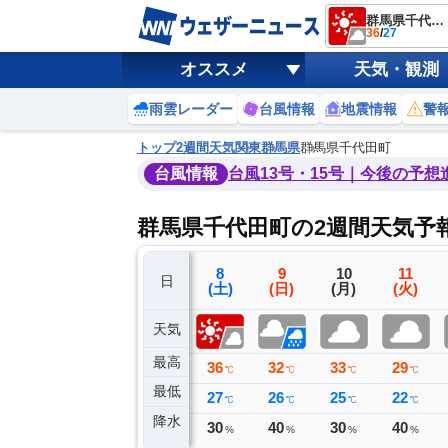
群馬県千代田町
36
/
27
オススメ
天気・観測
雨雲レーダー
台風情報
地震情報
警
トップ
2週間天気
関東
群馬県
群馬県千代田町
台風情報
台風13号・15号｜今後の予想
群馬県千代田町の2週間天気予
5
6
7
8
9
10
11
日
(水)
(木)
(金)
(土)
(日)
(月)
(火)
天気
最高
33
35
37
36
32
33
29
℃
℃
℃
℃
℃
℃
℃
最低
21
25
27
27
26
25
22
℃
℃
℃
℃
℃
℃
℃
降水
0
0
0
30
40
30
40
ミリ
ミリ
ミリ
%
%
%
%