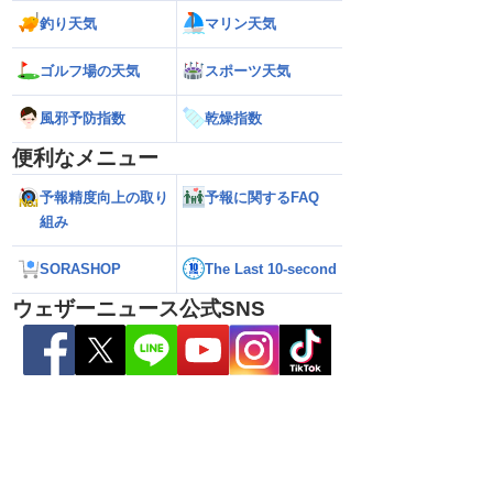
26】台風離れてもスパイ
【台風15号 2026】お盆休みの天気に影
【台風15号 202
釣り天気
マリン天気
大雨警戒（8日6時情
響するおそれ（8日5時更新）
本に接近・上陸する
情報）
ゴルフ場の天気
スポーツ天気
風邪予防指数
乾燥指数
便利なメニュー
予報精度向上の取り
予報に関するFAQ
組み
SORASHOP
The Last 10-second
ウェザーニュース公式SNS