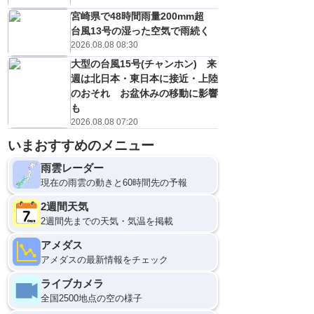
宮崎県で48時間雨量200mm超
台風13号の湿った空気で雨続く
2026.08.08 08:30
大型の台風15号(チャンホン) 来
週は北日本・東日本に接近・上陸
のおそれ お盆休みの移動に影響
も
2026.08.08 07:20
いまおすすめのメニュー
雨雲レーダー
現在の雨雲の動きと60時間先の予報
2週間天気
2週間先までの天気・気温を掲載
アメダス
アメダスの最新情報をチェック
ライブカメラ
全国2500地点の空の様子