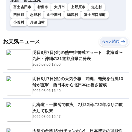
富士吉田市
都留市
大月市
上野原市
道志村
西桂町
忍野村
山中湖村
鳴沢村
富士河口湖町
小菅村
丹波山村
お天気ニュース
もっと読む
明日8月7日(金)の熱中症警戒アラート 北海道〜
九州・沖縄の31道都府県に発表
2026.08.06 17:00
明日8月7日(金)の天気予報 沖縄、奄美を台風13
号が直撃 西日本から北日本は暑さ警戒
2026.08.06 16:40
北海道・十勝岳で噴火 7月22日に22年ぶりに噴
火して以来
2026.08.06 15:47
大型の台風15号(チャンホン) 日本接近の可能性