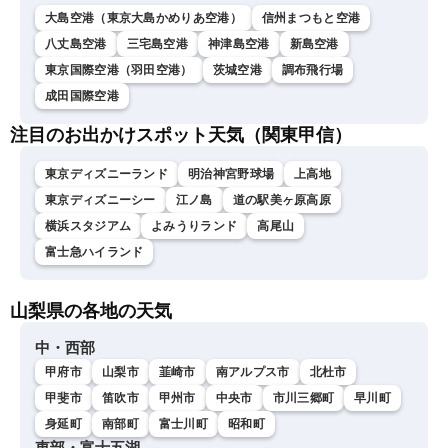
大島空港（東京大島かめりあ空港）
信州まつもと空港
八丈島空港
三宅島空港
神津島空港
新島空港
東京国際空港（羽田空港）
茨城空港
調布飛行場
成田国際空港
注目のお出かけスポット天気（関東甲信）
東京ディズニーランド
明治神宮野球場
上高地
東京ディズニーシー
江ノ島
道の駅美ヶ原高原
横浜スタジアム
よみうりランド
高尾山
富士急ハイランド
山梨県の各地の天気
中・西部
甲府市
山梨市
韮崎市
南アルプス市
北杜市
甲斐市
笛吹市
甲州市
中央市
市川三郷町
早川町
身延町
南部町
富士川町
昭和町
東部・富士五湖