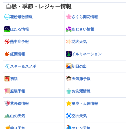
自然・季節・レジャー情報
花粉飛散情報
さくら開花情報
ほたる情報
あじさい情報
熱中症予報
花火天気
紅葉情報
イルミネーション
スキー＆スノボ
初日の出
初詣
天気痛予報
服装予報
お洗濯情報
紫外線情報
星空・天体情報
山の天気
空の天気
釣り天気
マリン天気