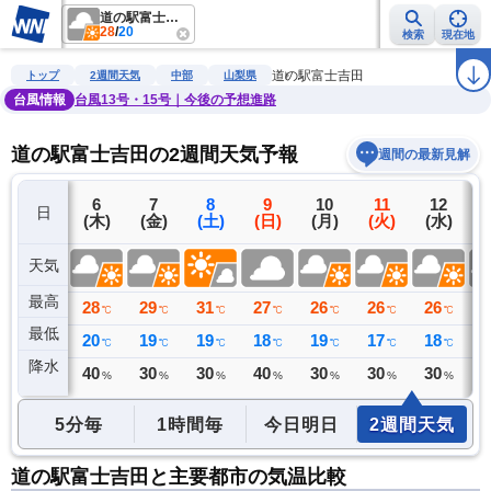
道の駅富士吉田
28
/
20
検索
現在地
雨雲レーダー
台風情報
地震情報
警報・注意報
2週間天気
ラ
道の駅富士吉田
トップ
2週間天気
中部
山梨県
台風情報
台風13号・15号｜今後の予想進路
道の駅富士吉田の2週間天気予報
週間の最新見解
5
6
7
8
9
10
11
12
日
(水)
(木)
(金)
(土)
(日)
(月)
(火)
(水)
(
天気
最高
28
28
29
31
27
26
26
26
2
℃
℃
℃
℃
℃
℃
℃
℃
最低
16
20
19
19
18
19
17
18
1
℃
℃
℃
℃
℃
℃
℃
℃
降水
0
40
30
30
40
30
30
30
3
ミリ
%
%
%
%
%
%
%
5分毎
1時間毎
今日明日
2週間天気
道の駅富士吉田と主要都市の気温比較