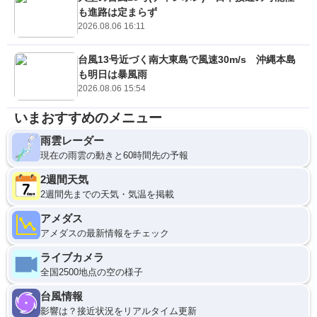
も進路は定まらず
2026.08.06 16:11
台風13号近づく南大東島で風速30m/s 沖縄本島
も明日は暴風雨
2026.08.06 15:54
いまおすすめのメニュー
雨雲レーダー
現在の雨雲の動きと60時間先の予報
2週間天気
2週間先までの天気・気温を掲載
アメダス
アメダスの最新情報をチェック
ライブカメラ
全国2500地点の空の様子
台風情報
影響は？接近状況をリアルタイム更新