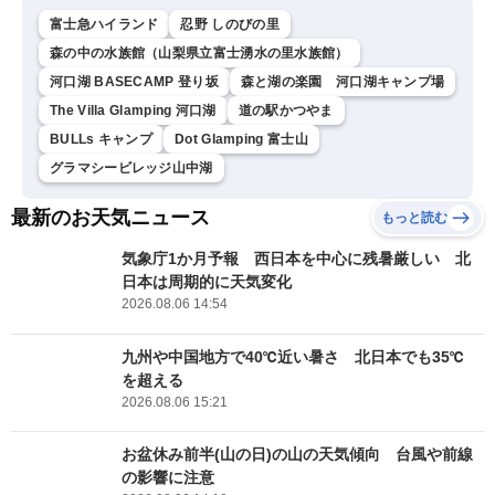
富士急ハイランド
忍野 しのびの里
森の中の水族館（山梨県立富士湧水の里水族館）
河口湖 BASECAMP 登り坂
森と湖の楽園 河口湖キャンプ場
The Villa Glamping 河口湖
道の駅かつやま
BULLs キャンプ
Dot Glamping 富士山
グラマシービレッジ山中湖
最新のお天気ニュース
もっと読む
気象庁1か月予報 西日本を中心に残暑厳しい 北
日本は周期的に天気変化
2026.08.06 14:54
九州や中国地方で40℃近い暑さ 北日本でも35℃
を超える
2026.08.06 15:21
お盆休み前半(山の日)の山の天気傾向 台風や前線
の影響に注意