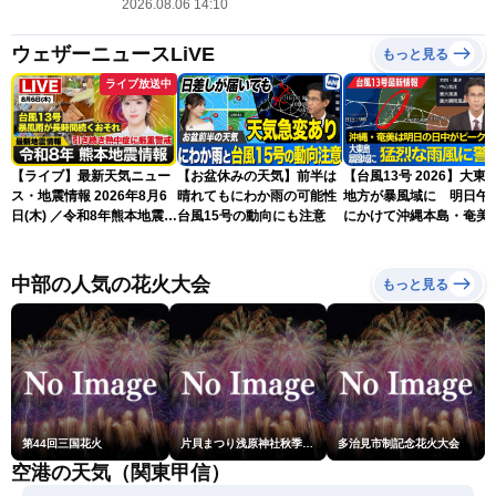
2026.08.06 14:10
ウェザーニュースLiVE
もっと見る
ライブ放送中
【ライブ】最新天気ニュー
【お盆休みの天気】前半は
【台風13号 2026】大東
ス・地震情報 2026年8月6
晴れてもにわか雨の可能性
地方が暴風域に 明日午
日(木) ／令和8年熊本地震情
台風15号の動向にも注意
にかけて沖縄本島・奄美
報 台風13号暴風雨が長時間
過する見込み 早めの備
続くおそれ〈ウェザーニュ
を ※8月6日10時更新
ースLiVEイブニング・小林
中部の人気の花火大会
もっと見る
李衣奈／本田竜也〉
第44回三国花火
片貝まつり浅原神社秋季例大祭奉納大煙火
多治見市制記念花火大会
空港の天気（関東甲信）