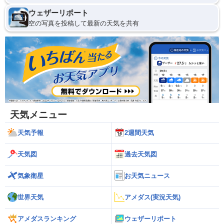
ウェザーリポート
空の写真を投稿して最新の天気を共有
天気メニュー
天気予報
2週間天気
天気図
過去天気図
気象衛星
お天気ニュース
世界天気
アメダス(実況天気)
アメダスランキング
ウェザーリポート