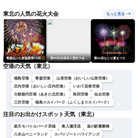
本地震情報 台風13号が沖
（6日18時更新）
縄に接近〈ウェザーニュー
スLiVE〉
東北の人気の花火大会
もっと見る
青森ねぶた祭協賛第72回青森花火大会
第98回全国花火競技大会「大曲の花火」
第41回なとり夏まつり
空港の天気（東北）
福島空港
青森空港
山形空港（おいしい山形空港）
庄内空港（おいしい庄内空港）
いわて花巻空港
大館能代空港（あきた北空港）
秋田空港
仙台空港
三沢空港
福島スカイパーク（ふくしまスカイパーク）
注目のお出かけスポット天気（東北）
楽天モバイルパーク宮城
奥入瀬渓流
道の駅裏磐梯
八木山ベニーランド
スパリゾートハワイアンズ