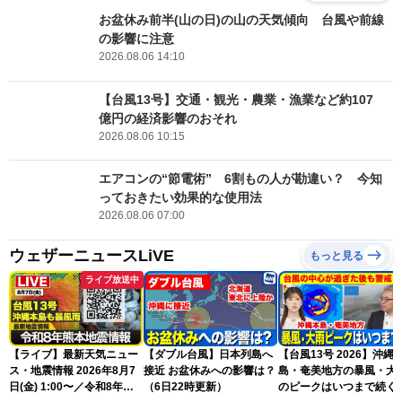
お盆休み前半(山の日)の山の天気傾向 台風や前線
の影響に注意
2026.08.06 14:10
【台風13号】交通・観光・農業・漁業など約107
億円の経済影響のおそれ
2026.08.06 10:15
エアコンの“節電術” 6割もの人が勘違い？ 今知
っておきたい効果的な使用法
2026.08.06 07:00
ウェザーニュースLiVE
もっと見る
ライブ放送中
【ライブ】最新天気ニュー
【ダブル台風】日本列島へ
【台風13号 2026】沖縄
ス・地震情報 2026年8月7
接近 お盆休みへの影響は？
島・奄美地方の暴風・大
日(金) 1:00〜／令和8年熊
（6日22時更新）
のピークはいつまで続く