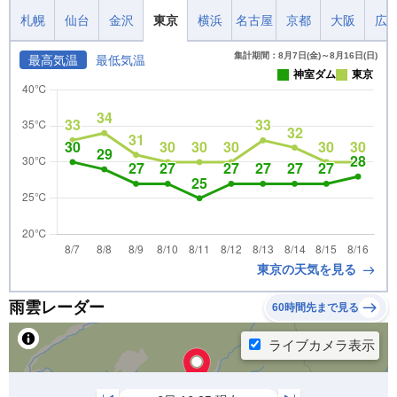
札幌
仙台
金沢
東京
横浜
名古屋
京都
大阪
広
集計期間：8月7日(金)～8月16日(日)
最高気温
最低気温
神室ダム
東京
東京の天気を見る
雨雲レーダー
60時間先まで見る