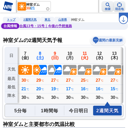
神室ダム
30
/
21
検索
現在地
雨雲レーダー
台風情報
地震情報
警報・注意報
2週間天気
ラ
神室ダム
トップ
2週間天気
東北
山形県
台風情報
台風13号・15号｜今後の予想進路
神室ダムの2週間天気予報
週間の最新見解
6
7
8
9
10
11
12
13
日
(木)
(金)
(土)
(日)
(月)
(火)
(水)
(木)
(
天気
最高
30
30
29
27
27
25
27
27
2
℃
℃
℃
℃
℃
℃
℃
℃
最低
16
21
20
19
17
16
16
15
1
℃
℃
℃
℃
℃
℃
℃
℃
降水
0
30
30
30
30
30
30
30
4
ミリ
%
%
%
%
%
%
%
5分毎
1時間毎
今日明日
2週間天気
神室ダムと主要都市の気温比較