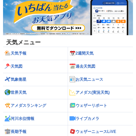
天気メニュー
天気予報
2週間天気
天気図
過去天気図
気象衛星
お天気ニュース
世界天気
アメダス(実況天気)
アメダスランキング
ウェザーリポート
河川水位情報
ライブカメラ
長期予報
ウェザーニュースLiVE