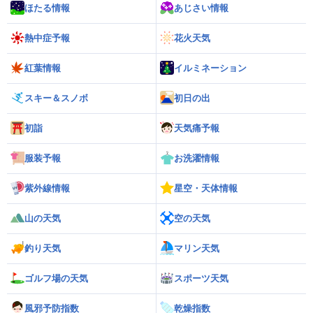
ほたる情報
あじさい情報
熱中症予報
花火天気
紅葉情報
イルミネーション
スキー＆スノボ
初日の出
初詣
天気痛予報
服装予報
お洗濯情報
紫外線情報
星空・天体情報
山の天気
空の天気
釣り天気
マリン天気
ゴルフ場の天気
スポーツ天気
風邪予防指数
乾燥指数