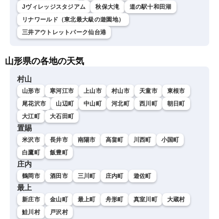
Jヴィレッジスタジアム
秋保大滝
道の駅十和田湖
リナワールド（東北最大級の遊園地）
三井アウトレットパーク仙台港
山形県の各地の天気
村山
山形市
寒河江市
上山市
村山市
天童市
東根市
尾花沢市
山辺町
中山町
河北町
西川町
朝日町
大江町
大石田町
置賜
米沢市
長井市
南陽市
高畠町
川西町
小国町
白鷹町
飯豊町
庄内
鶴岡市
酒田市
三川町
庄内町
遊佐町
最上
新庄市
金山町
最上町
舟形町
真室川町
大蔵村
鮭川村
戸沢村