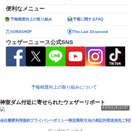
便利なメニュー
予報精度向上の取り組み
予報に関するFAQ
SORASHOP
The Last 10-second
ウェザーニュース公式SNS
予報精度向上の取り組みについて
神室ダム付近に寄せられたウェザーリポート
8月6日(木)10:07
会社概要
利用規約
プライバシーポリシー
特定商取引法の表記
外部送信先
ご利
ウェザーニュース