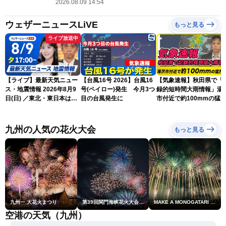
2026.08.09 14:54
ウェザーニュースLiVE
もっと見る
ライブ放送中
【ライブ】最新天気ニュー
【台風16号 2026】台風16
【気象速報】秋田県で「
ス・地震情報 2026年8月9
号(ペイロー)発生 今月3つ
録的短時間大雨情報」湯
日(日) ／東北・東日本は急
目の台風発生に
市付近で約100mmの猛
な雷雨に注意〈ウェザーニ
な雨
ュースLiVEイブニング・戸
北美月／芳野達郎〉
九州の人気の花火大会
もっと見る
九州一 大花火まつり
第39回関門海峡花火大会(門司側)
MAKE A MONOGATARI 2026
空港の天気（九州）