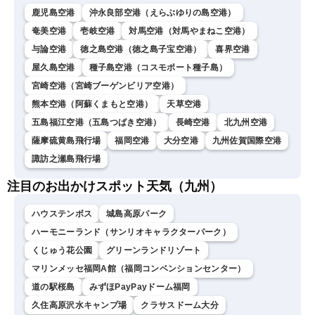
鹿児島空港
沖永良部空港（えらぶゆりの島空港）
奄美空港
壱岐空港
対馬空港（対馬やまねこ空港）
与論空港
徳之島空港（徳之島子宝空港）
喜界空港
屋久島空港
種子島空港（コスモポート種子島）
宮崎空港（宮崎ブーゲンビリア空港）
熊本空港（阿蘇くまもと空港）
天草空港
五島福江空港（五島つばき空港）
長崎空港
北九州空港
薩摩硫黄島飛行場
福岡空港
大分空港
九州佐賀国際空港
諏訪之瀬島飛行場
注目のお出かけスポット天気（九州）
ハウステンボス
城島高原パーク
ハーモニーランド（サンリオキャラクターパーク）
くじゅう花公園
グリーンランドリゾート
マリンメッセ福岡A館（福岡コンベンションセンター）
道の駅桜島
みずほPayPayドーム福岡
久住高原沢水キャンプ場
クラサスドーム大分