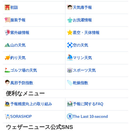
初詣
天気痛予報
服装予報
お洗濯情報
紫外線情報
星空・天体情報
山の天気
空の天気
釣り天気
マリン天気
ゴルフ場の天気
スポーツ天気
風邪予防指数
乾燥指数
便利なメニュー
予報精度向上の取り組み
予報に関するFAQ
SORASHOP
The Last 10-second
ウェザーニュース公式SNS