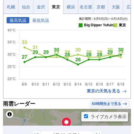
札幌
仙台
金沢
東京
横浜
名古屋
京都
大阪
広
集計期間：8月9日(日)～8月18日(火)
最高気温
最低気温
Big Dipper Yufuin
東京
東京の天気を見る
雨雲レーダー
60時間先まで見る