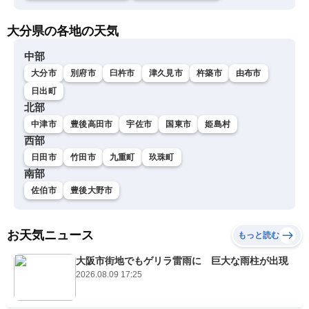
大分県の各地の天気
中部
大分市
別府市
臼杵市
津久見市
杵築市
由布市
日出町
北部
中津市
豊後高田市
宇佐市
国東市
姫島村
西部
日田市
竹田市
九重町
玖珠町
南部
佐伯市
豊後大野市
お天気ニュース
もっと読む
大阪市街地でもゲリラ雷雨に 巨大な雨柱が出現
2026.08.09 17:25