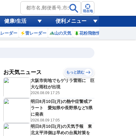
現在地
健康/生活
便利メニュー
風レーダー
雷レーダー
山の天気
花粉飛散情報
世界天気
お天気ニュース
もっと読む
20
21
22
23
大阪市街地でもゲリラ雷雨に 巨
(木)
(金)
(土)
(日)
予報の
大な雨柱が出現
E
E
E
E
信頼度
高
2026.08.09 17:25
A
明日8月10日(月)の熱中症警戒ア
B
C
ラート 愛知県や長野県など5県
0
30
31
30
D
℃
℃
℃
℃
に発表
E
2026.08.09 17:05
3
23
23
23
低
℃
℃
℃
℃
？
明日8月10日(月)の天気予報 東
0
30
30
30
%
%
%
%
北太平洋側は早めの台風対策を