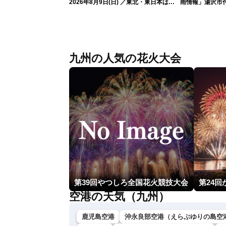
2026年8月9日(日) ／東北・東日本は急
雨情報」湯沢市付
な雷雨に注意〈ウェザーニュースLiVEイ
な雨
ブニング・戸北美月／芳野達郎〉
九州の人気の花火大会
第39回やつしろ全国花火競技大会
空港の天気（九州）
鹿児島空港
沖永良部空港（えらぶゆりの島空