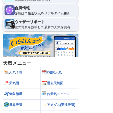
台風情報
影響は？接近状況をリアルタイム更新
ウェザーリポート
空の写真を投稿して最新の天気を共有
天気メニュー
天気予報
2週間天気
天気図
過去天気図
気象衛星
お天気ニュース
世界天気
アメダス(実況天気)