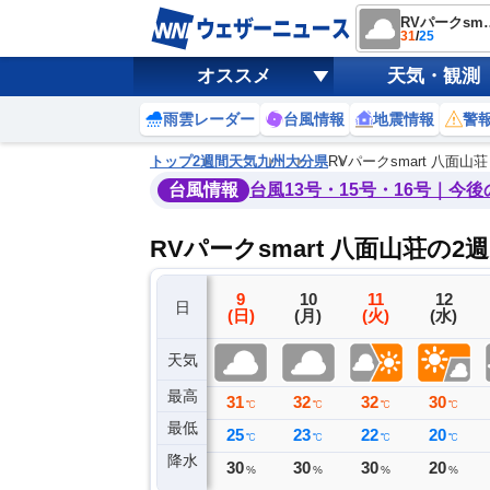
RVパークs
31
/
25
オススメ
天気・観測
雨雲レーダー
台風情報
地震情報
警
トップ
2週間天気
九州
大分県
RVパークsmart 八面山荘
台風情報
台風13号・15号・16号｜今
RVパークsmart 八面山荘の2
6
7
8
9
10
11
12
日
(木)
(金)
(土)
(日)
(月)
(火)
(水)
天気
最高
33
32
32
31
32
32
30
℃
℃
℃
℃
℃
℃
℃
最低
23
26
26
25
23
22
20
℃
℃
℃
℃
℃
℃
℃
降水
0
0
0
30
30
30
20
ミリ
ミリ
ミリ
%
%
%
%