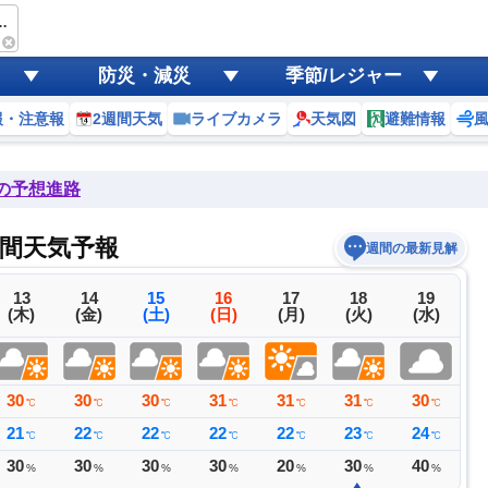
mart 八面山荘
防災・減災
季節/レジャー
報・注意報
2週間天気
ライブカメラ
天気図
避難情報
後の予想進路
週間天気予報
週間の最新見解
13
14
15
16
17
18
19
(木)
(金)
(土)
(日)
(月)
(火)
(水)
30
30
30
31
31
31
30
3
℃
℃
℃
℃
℃
℃
℃
21
22
22
22
22
23
24
2
℃
℃
℃
℃
℃
℃
℃
30
30
30
30
20
30
40
4
%
%
%
%
%
%
%