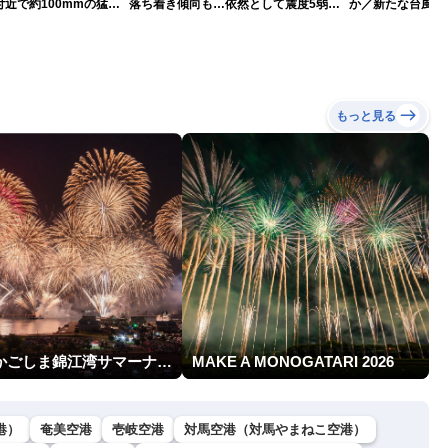
近で約100mmの猛烈
落ち着き傾向も…依然として震度5弱警
か／新たな台風発
戒
本への影響は？(9日
もっと見る
第24回かごしま錦江湾サマーナイト大花火大会
MAKE A MONOGATARI 2026
港）
奄美空港
壱岐空港
対馬空港（対馬やまねこ空港）