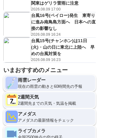
関東はゲリラ雷雨に注意
2026.08.09 17:00
台風16号(ペイロー)発生 東寄り
に進み南鳥島方面へ 日本への直
接の影響なし
2026.08.09 16:24
台風15号(チャンホン)は11日
(火)・山の日に東北に上陸へ 早
めの台風対策を
2026.08.09 16:23
いまおすすめのメニュー
雨雲レーダー
現在の雨雲の動きと60時間先の予報
2週間天気
2週間先までの天気・気温を掲載
アメダス
アメダスの最新情報をチェック
ライブカメラ
全国2500地点の空の様子