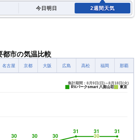
今日明日
2週間天気
主要都市の気温比較
名古屋
京都
大阪
広島
高松
福岡
那覇
集計期間：8月9日(日)～8月18日(火)
RVパークsmart 八面山荘
東京