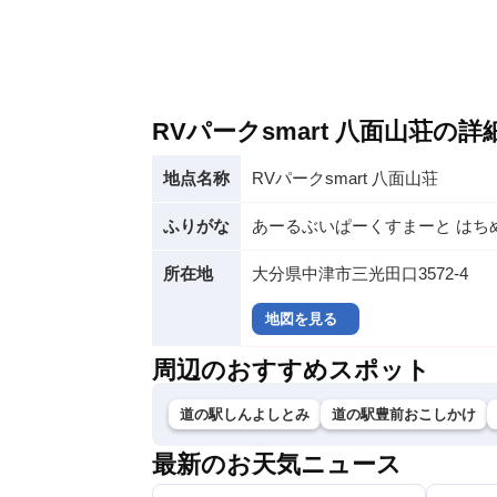
RVパークsmart 八面山荘の詳
地点名称
RVパークsmart 八面山荘
ふりがな
あーるぶいぱーくすまーと はち
所在地
大分県中津市三光田口3572-4
地図を見る
周辺のおすすめスポット
道の駅しんよしとみ
道の駅豊前おこしかけ
最新のお天気ニュース