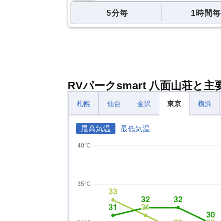
5分毎
1時間毎
RVパークsmart 八面山荘と
札幌
仙台
金沢
東京
横浜
最高気温
最低気温