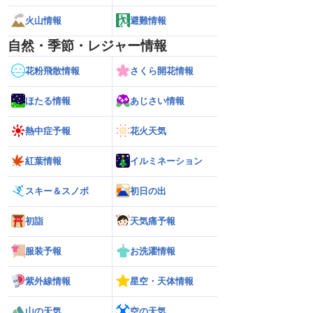
火山情報
避難情報
自然・季節・レジャー情報
花粉飛散情報
さくら開花情報
ほたる情報
あじさい情報
熱中症予報
花火天気
紅葉情報
イルミネーション
スキー＆スノボ
初日の出
初詣
天気痛予報
服装予報
お洗濯情報
紫外線情報
星空・天体情報
2026】台風16号発生
【ゲリラ雷雨情報】東北〜中国地方の広
【台風15号 202
山の天気
空の天気