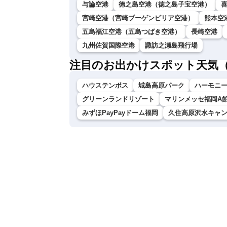
与論空港
徳之島空港（徳之島子宝空港）
宮崎空港（宮崎ブーゲンビリア空港）
熊本空
五島福江空港（五島つばき空港）
長崎空港
九州佐賀国際空港
諏訪之瀬島飛行場
注目のお出かけスポット天気
ハウステンボス
城島高原パーク
ハーモニ
グリーンランドリゾート
マリンメッセ福岡A
みずほPayPayドーム福岡
久住高原沢水キャ