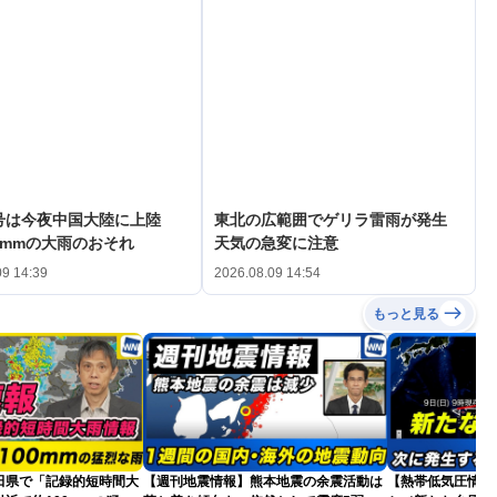
3号は今夜中国大陸に上陸
東北の広範囲でゲリラ雷雨が発生
0mmの大雨のおそれ
天気の急変に注意
09 14:39
2026.08.09 14:54
もっと見る
田県で「記録的短時間大
【週刊地震情報】熊本地震の余震活動は
【熱帯低気圧情報 