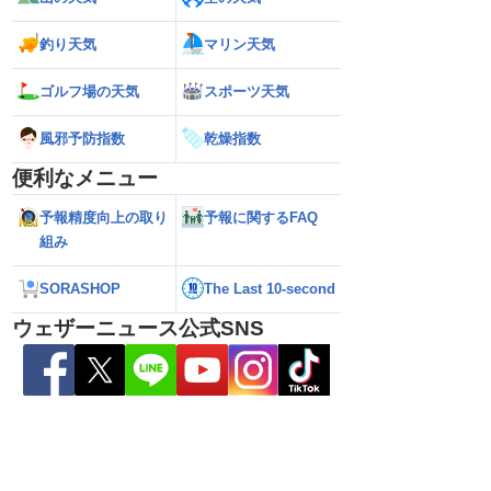
生予想 今後の進路と日
い範囲で急な雷雨に警戒
陸のおそれ 最新の
 12時更新)
（9日6時更新）
釣り天気
マリン天気
ゴルフ場の天気
スポーツ天気
風邪予防指数
乾燥指数
便利なメニュー
予報精度向上の取り
予報に関するFAQ
組み
SORASHOP
The Last 10-second
ウェザーニュース公式SNS