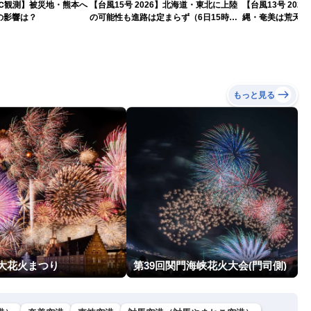
9℃観測】被災地・熊本へ
【台風15号 2026】北海道・東北に上陸
【台風13号 202
の影響は？
の可能性も進路は定まらず（6日15時更
縄・奄美は荒天に
新）
もっと見る
 大花火まつり
第39回関門海峡花火大会(門司側)