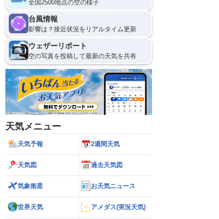
全国2500地点の空の様子
台風情報
影響は？接近状況をリアルタイム更新
ウェザーリポート
空の写真を投稿して最新の天気を共有
天気メニュー
天気予報
2週間天気
天気図
過去天気図
気象衛星
お天気ニュース
世界天気
アメダス(実況天気)