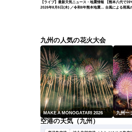
【ライブ】最新天気ニュース・地震情報
【熊本八代で3
2026年8月6日(木) ／令和8年熊本地震情
台風による雨風
報 沖縄・奄美を台風13号が直撃〈ウェ
ザーニュースLiVEムーン・駒木結衣／本
田竜也〉
九州の人気の花火大会
MAKE A MONOGATARI 2026
九州一
空港の天気（九州）