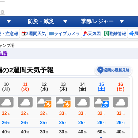
防災・減災
季節/レジャー
報・注意報
2週間天気
ライブカメラ
天気図
避難情報
ャンプ場
進路
の2週間天気予報
週間の最新見解
10
11
12
13
14
15
16
(月)
(火)
(水)
(木)
(金)
(土)
(日)
32
32
32
33
33
32
33
3
℃
℃
℃
℃
℃
℃
℃
26
26
25
25
25
26
26
2
℃
℃
℃
℃
℃
℃
℃
40
40
30
30
40
60
40
3
%
%
%
%
%
%
%