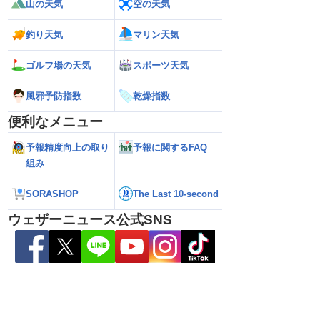
山の天気
空の天気
6】大東島は暴風域に 沖
【お盆休みの天気】前半は晴れてもにわ
【台風13号 202
警戒（6日16時更新）
か雨の可能性 台風15号の動向にも注意
に 明日午後にか
過する見込み 早め
釣り天気
マリン天気
10時更新
ゴルフ場の天気
スポーツ天気
風邪予防指数
乾燥指数
便利なメニュー
予報精度向上の取り
予報に関するFAQ
組み
SORASHOP
The Last 10-second
ウェザーニュース公式SNS