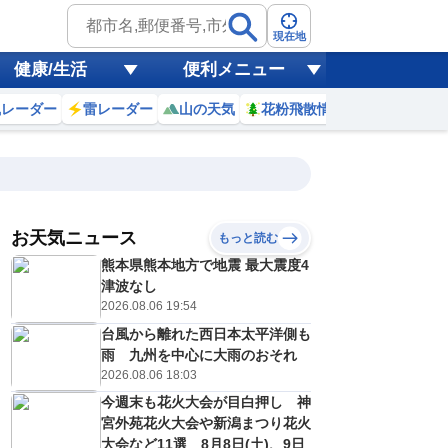
現在地
健康/生活
便利メニュー
風レーダー
雷レーダー
山の天気
花粉飛散情報
世界天気
お天気ニュース
もっと読む
17
18
19
20
熊本県熊本地方で地震 最大震度4
(月)
(火)
(水)
(木)
予報の
津波なし
E
E
E
D
信頼度
高
2026.08.06 19:54
A
台風から離れた西日本太平洋側も
B
C
雨 九州を中心に大雨のおそれ
2
32
33
33
D
℃
℃
℃
℃
2026.08.06 18:03
E
5
25
25
25
低
℃
℃
今週末も花火大会が目白押し 神
℃
℃
？
宮外苑花火大会や新潟まつり花火
0
30
30
30
%
%
%
%
大会など11選 8月8日(土)、9日