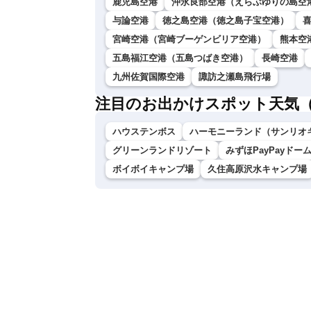
鹿児島空港
沖永良部空港（えらぶゆりの島空
与論空港
徳之島空港（徳之島子宝空港）
宮崎空港（宮崎ブーゲンビリア空港）
熊本空
五島福江空港（五島つばき空港）
長崎空港
九州佐賀国際空港
諏訪之瀬島飛行場
注目のお出かけスポット天気
ハウステンボス
ハーモニーランド（サンリオ
グリーンランドリゾート
みずほPayPayドー
ボイボイキャンプ場
久住高原沢水キャンプ場