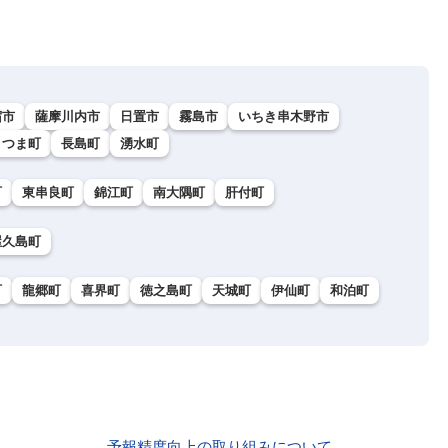
宿市
薩摩川内市
日置市
霧島市
いちき串木野市
さつま町
長島町
湧水町
町
東串良町
錦江町
南大隅町
肝付町
屋久島町
町
龍郷町
喜界町
徳之島町
天城町
伊仙町
和泊町
予報精度向上の取り組みについて