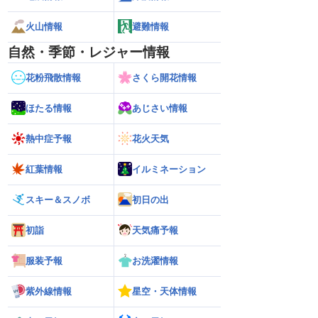
火山情報
避難情報
自然・季節・レジャー情報
花粉飛散情報
さくら開花情報
ほたる情報
あじさい情報
熱中症予報
花火天気
紅葉情報
イルミネーション
スキー＆スノボ
初日の出
初詣
天気痛予報
服装予報
お洗濯情報
紫外線情報
星空・天体情報