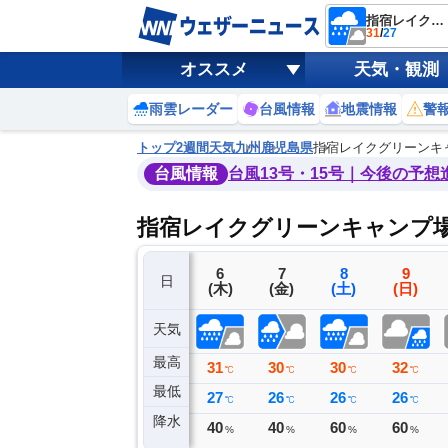
指宿レイクグリーンキャンプ場
31
/
27
オススメ
天気・観測
雨雲レーダー
台風情報
地震情報
警
トップ
2週間天気
九州
鹿児島県
指宿レイクグリーンキ
台風情報
台風13号・15号｜今後の予想
指宿レイクグリーンキャンプ場
3
4
5
6
7
8
9
日
(月)
(火)
(水)
(木)
(金)
(土)
(日)
天気
最高
36
34
33
31
30
30
32
℃
℃
℃
℃
℃
℃
℃
最低
26
28
27
27
26
26
26
℃
℃
℃
℃
℃
℃
℃
降水
0
0
0
40
40
60
60
ミリ
ミリ
ミリ
%
%
%
%