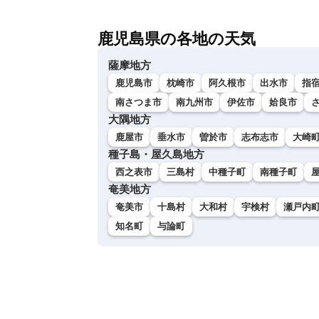
鹿児島県の各地の天気
薩摩地方
鹿児島市
枕崎市
阿久根市
出水市
指
南さつま市
南九州市
伊佐市
姶良市
大隅地方
鹿屋市
垂水市
曽於市
志布志市
大崎
種子島・屋久島地方
西之表市
三島村
中種子町
南種子町
奄美地方
奄美市
十島村
大和村
宇検村
瀬戸内
知名町
与論町