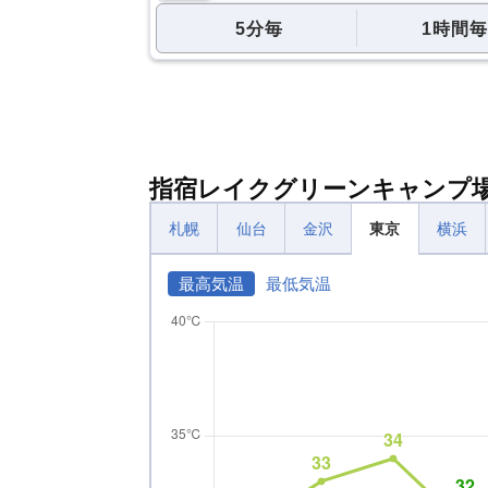
5分毎
1時間毎
指宿レイクグリーンキャンプ
札幌
仙台
金沢
東京
横浜
最高気温
最低気温