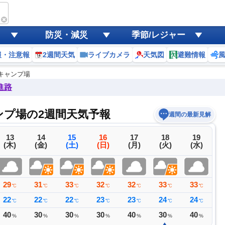
防災・減災
季節/レジャー
報・注意報
2週間天気
ライブカメラ
天気図
避難情報
キャンプ場
進路
プ場の2週間天気予報
週間の最新見解
13
14
15
16
17
18
19
(木)
(金)
(土)
(日)
(月)
(火)
(水)
29
31
33
32
32
33
33
3
℃
℃
℃
℃
℃
℃
℃
22
22
22
23
23
24
24
2
℃
℃
℃
℃
℃
℃
℃
40
30
30
30
40
30
40
4
%
%
%
%
%
%
%