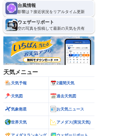
台風情報
影響は？接近状況をリアルタイム更新
ウェザーリポート
空の写真を投稿して最新の天気を共有
天気メニュー
天気予報
2週間天気
天気図
過去天気図
気象衛星
お天気ニュース
世界天気
アメダス(実況天気)
アメダスランキング
ウェザーリポート