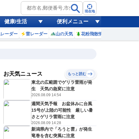
現在地
健康/生活
便利メニュー
風レーダー
雷レーダー
山の天気
花粉飛散情報
世界天気
お天気ニュース
もっと読む
20
21
22
23
東北の広範囲でゲリラ雷雨が発
(木)
(金)
(土)
(日)
予報の
生 天気の急変に注意
E
E
E
E
信頼度
高
2026.08.09 14:54
A
週間天気予報 お盆休みに台風
B
C
15号が上陸の可能性 厳しい暑
1
32
33
33
D
℃
℃
℃
℃
さとゲリラ雷雨に注意
E
2026.08.09 14:28
4
24
24
24
低
℃
℃
℃
℃
？
新潟県内で「ろうと雲」が発生
0
40
40
40
%
%
%
%
竜巻を含む突風に注意