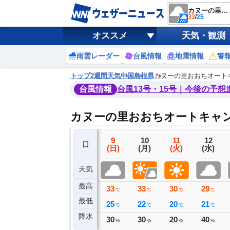
カヌーの里おおちオートキャンプ場
33
/
25
オススメ
天気・観測
雨雲レーダー
台風情報
地震情報
警
トップ
2週間天気
中国
島根県
カヌーの里おおちオート
台風情報
台風13号・15号｜今後の予想
カヌーの里おおちオートキャン
6
7
8
9
10
11
12
日
(木)
(金)
(土)
(日)
(月)
(火)
(水)
天気
最高
36
36
36
33
33
30
29
℃
℃
℃
℃
℃
℃
℃
最低
24
26
25
25
22
20
21
℃
℃
℃
℃
℃
℃
℃
降水
0
0
1
30
30
20
40
ミリ
ミリ
ミリ
%
%
%
%