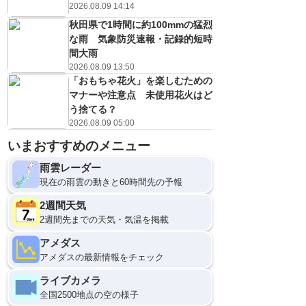
2026.08.09 14:14
秋田県で1時間に約100mmの猛烈
な雨 気象防災速報・記録的短時
間大雨
2026.08.09 13:50
「おもちゃ花火」を楽しむための
マナーや注意点 未使用花火はど
う捨てる？
2026.08.09 05:00
いまおすすめのメニュー
雨雲レーダー
現在の雨雲の動きと60時間先の予報
2週間天気
2週間先までの天気・気温を掲載
アメダス
アメダスの最新情報をチェック
ライブカメラ
全国2500地点の空の様子