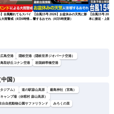
026】台風離れてもスパイ
【台風15号 2026】お盆休みの天気に影
【台風15号 20
る大雨警戒（8日6時情
響するおそれ（8日5時更新）
本に接近・上陸す
情報）
広島空港
隠岐空港（隠岐世界ジオパーク空港）
鳥取砂丘コナン空港
岩国錦帯橋空港
（中国）
ダスタジアム）
道の駅蒜山高原
厳島神社（宮島）
キャンプ場（休暇村 蒜山高原）
吉台自然動物公園サファリランド
みろくの里