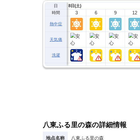
日
8日(土)
3
6
9
12
時間
熱中症
天気痛
洗濯
八東ふる里の森の詳細情報
地点名称
八東ふる里の森