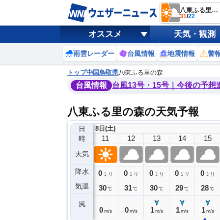
八東ふる里の森
31
/
22
オススメ
天気・観測
雨雲レーダー
台風情報
地震情報
警
トップ
中国
鳥取県
八東ふる里の森
台風情報
台風13号・15号｜今後の予想
八東ふる里の森の天気予報
日
8日(土)
7
8
9
10
11
12
13
14
15
時
天気
降水
0
0
0
0
0
0
0
0
ミリ
ミリ
ミリ
ミリ
ミリ
ミリ
ミリ
ミリ
ミリ
気温
25
27
28
30
30
31
30
29
28
℃
℃
℃
℃
℃
℃
℃
℃
℃
風
0
0
0
1
0
0
1
1
1
m/s
m/s
m/s
m/s
m/s
m/s
m/s
m/s
m/s