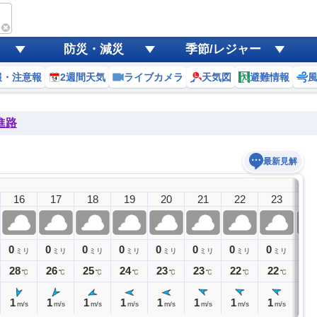
防災・減災
季節/レジャー
報・注意報
2週間天気
ライブカメラ
天気図
避難情報
進路
最新見解
9日(
16
17
18
19
20
21
22
23
0
0
0
0
0
0
0
0
0
0
ミリ
ミリ
ミリ
ミリ
ミリ
ミリ
ミリ
ミリ
28
26
25
24
23
23
22
22
22
℃
℃
℃
℃
℃
℃
℃
℃
1
1
1
1
1
1
1
1
1
m/s
m/s
m/s
m/s
m/s
m/s
m/s
m/s
m