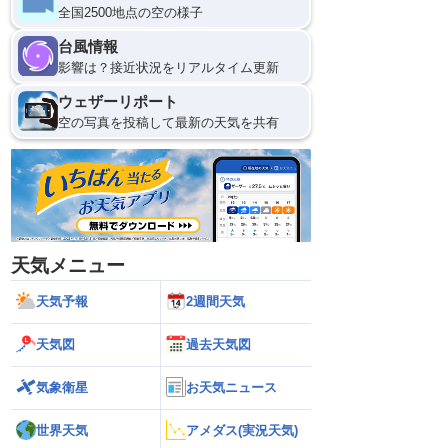
全国2500地点の空の様子
12
台風情報
影響は？接近状況をリアルタイム更新
ウェザーリポート
空の写真を投稿して最新の天気を共有
天気メニュー
天気予報
2週間天気
天気図
過去天気図
気象衛星
お天気ニュース
世界天気
アメダス(実況天気)