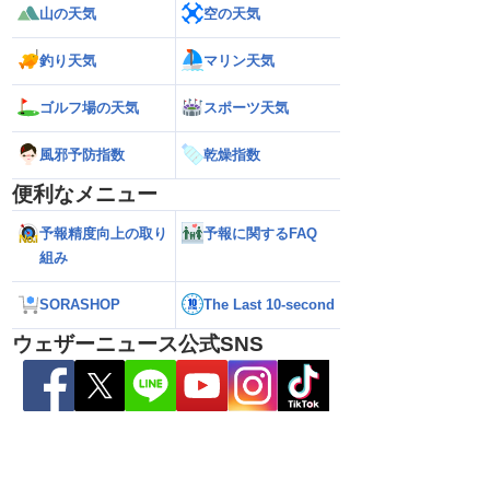
山の天気
空の天気
釣り天気
マリン天気
26】今後の進路は？北日
【台風13号 2026】雨風の影響はいつま
【お盆休みの天気2
る可能性も（7日22時
で続く？／ウェザーニュース気象予報士
注意 後半は急な雷
解説（7日22時情報）
ゴルフ場の天気
スポーツ天気
風邪予防指数
乾燥指数
便利なメニュー
予報精度向上の取り
予報に関するFAQ
組み
SORASHOP
The Last 10-second
ウェザーニュース公式SNS