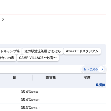
７２
ートキャンプ場
道の駅清流茶屋 かわはら
Axisバードスタジアム
出合いの森
CAMP VILLAGE〜砂育〜
もっと見る
風
降雪量
湿度
観測値
35.4℃
(
10:11
)
35.4℃
(
10:30
)
35.3℃
(
10:17
)