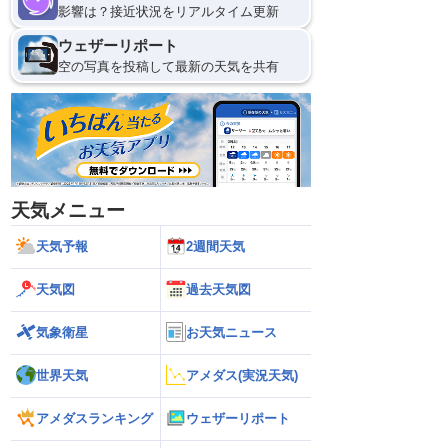
影響は？接近状況をリアルタイム更新
ウェザーリポート
空の写真を投稿して最新の天気を共有
天気メニュー
天気予報
2週間天気
天気図
過去天気図
気象衛星
お天気ニュース
世界天気
アメダス(実況天気)
アメダスランキング
ウェザーリポート