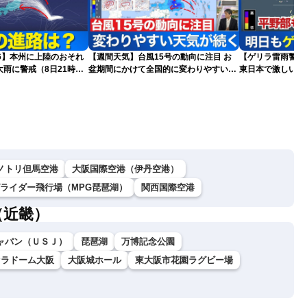
026】本州に上陸のおそれ
【週間天気】台風15号の動向に注目 お
【ゲリラ雷雨警戒】
雨に警戒（8日21時更
盆期間にかけて全国的に変わりやすい天
東日本で激しい雷
気が続く見込み
雨雲急発達の危険
ノトリ但馬空港
大阪国際空港（伊丹空港）
グライダー飛行場（MPG琵琶湖）
関西国際空港
（近畿）
ャパン（ＵＳＪ）
琵琶湖
万博記念公園
セラドーム大阪
大阪城ホール
東大阪市花園ラグビー場