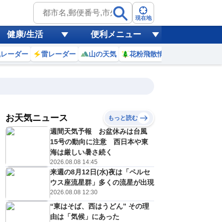
現在地
健康/生活
便利メニュー
風レーダー
雷レーダー
山の天気
花粉飛散情報
世界天気
お天気ニュース
もっと読む
週間天気予報 お盆休みは台風
4
15
16
17
18
19
20
21
22
15号の動向に注意 西日本や東
海は厳しい暑さ続く
2026.08.08 14:45
来週の8月12日(水)夜は「ペルセ
0
0
0
0
0
0
0
0
リ
ミリ
ミリ
ミリ
ミリ
ミリ
ミリ
ミリ
ミリ
ウス座流星群」多くの流星が出現
32
31
30
29
28
27
27
26
℃
℃
℃
℃
℃
℃
℃
℃
℃
2026.08.08 12:30
“東はそば、西はうどん” その理
1
1
0
0
0
0
0
0
/s
m/s
m/s
m/s
m/s
m/s
m/s
m/s
m/s
由は「気候」にあった