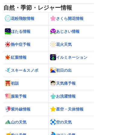
自然・季節・レジャー情報
花粉飛散情報
さくら開花情報
ほたる情報
あじさい情報
熱中症予報
花火天気
紅葉情報
イルミネーション
スキー＆スノボ
初日の出
初詣
天気痛予報
服装予報
お洗濯情報
紫外線情報
星空・天体情報
山の天気
空の天気