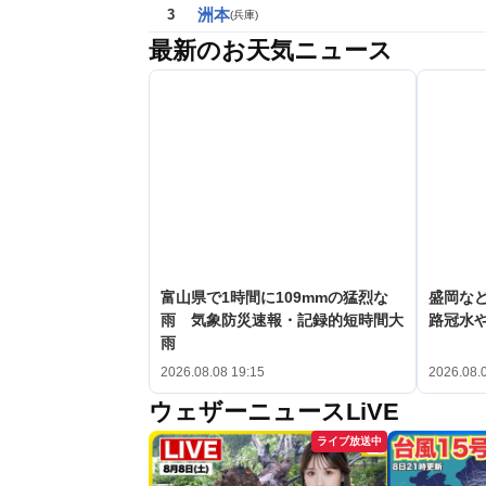
洲本
3
(
兵庫
)
最新のお天気ニュース
富山県で1時間に109mmの猛烈な
盛岡な
雨 気象防災速報・記録的短時間大
路冠水
雨
2026.08.08 19:15
2026.08.
ウェザーニュースLiVE
ライブ放送中