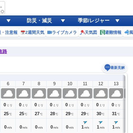
川の音ベース
防災・減災
季節/レジャー
報・注意報
2週間天気
ライブカメラ
天気図
避難情報
進路
最新見解
6
7
8
9
10
11
12
13
1
0
0
0
0
0
0
0
0
0
ミリ
ミリ
ミリ
ミリ
ミリ
ミリ
ミリ
ミリ
ミ
25
25
27
28
29
29
30
31
32
℃
℃
℃
℃
℃
℃
℃
℃
0
0
0
0
0
1
1
1
1
m/s
m/s
m/s
m/s
m/s
m/s
m/s
m/s
m