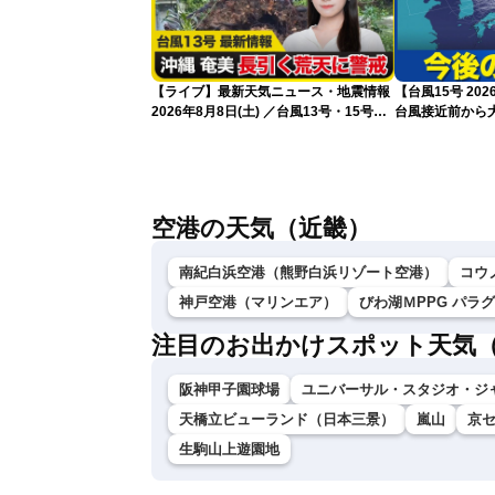
【ライブ】最新天気ニュース・地震情報
【台風15号 2
2026年8月8日(土) ／台風13号・15号
台風接近前から大
ゲリラ雷雨最新見解 令和8年熊本地震
新）
情報〈ウェザーニュースLiVEムーン・戸
北美月／芳野達郎〉
空港の天気（近畿）
南紀白浜空港（熊野白浜リゾート空港）
コウ
神戸空港（マリンエア）
びわ湖ＭPPG パラ
注目のお出かけスポット天気
阪神甲子園球場
ユニバーサル・スタジオ・ジ
天橋立ビューランド（日本三景）
嵐山
京
生駒山上遊園地