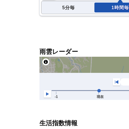
5分毎
1時間毎
雨雲レーダー
生活指数情報