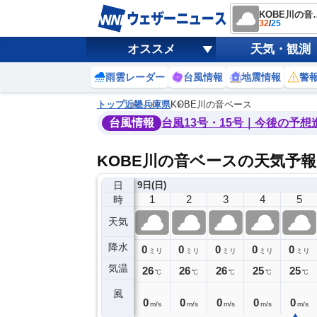
KOBE
32
/
25
オススメ
天気・観測
雨雲レーダー
台風情報
地震情報
警
トップ
近畿
兵庫県
KOBE川の音ベース
台風情報
台風13号・15号｜今後の予想
KOBE川の音ベースの天気予報
日
8日(土)
9日(日)
21
22
23
0
1
2
3
4
5
時
天気
降水
0
0
0
0
0
0
0
0
ミリ
ミリ
ミリ
ミリ
ミリ
ミリ
ミリ
ミリ
ミリ
気温
7
27
26
26
26
26
26
25
25
℃
℃
℃
℃
℃
℃
℃
℃
℃
風
0
1
0
0
0
0
0
0
0
m/s
m/s
m/s
m/s
m/s
m/s
m/s
m/s
m/s