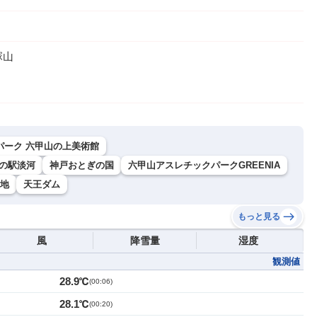
塚山
パーク 六甲山の上美術館
の駅淡河
神戸おとぎの国
六甲山アスレチックパークGREENIA
地
天王ダム
もっと見る
風
降雪量
湿度
観測値
28.9℃
(
00:06
)
28.1℃
(
00:20
)