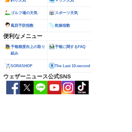
釣り天気
マリン天気
ゴルフ場の天気
スポーツ天気
あす9日(日)も東北や
【台風15号】進路に複雑な変化・東北上
【台風13号 進路
風邪予防指数
乾燥指数
雨のおそれ 午前中から
陸の可能性と西日本へ影響拡大の不確実
期化・奄美大島で総
も
性
波に要警戒（2026.08
便利なメニュー
予報精度向上の取り
予報に関するFAQ
組み
SORASHOP
The Last 10-second
ウェザーニュース公式SNS