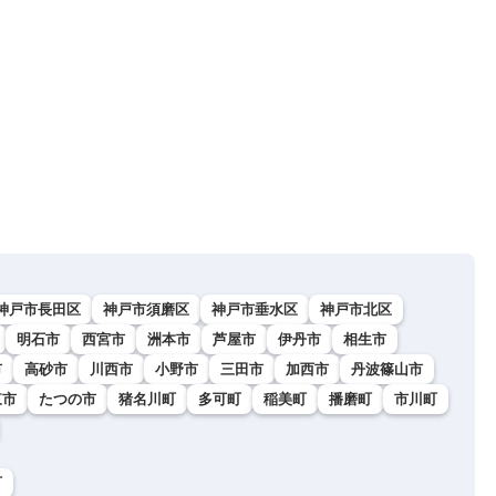
神戸市長田区
神戸市須磨区
神戸市垂水区
神戸市北区
明石市
西宮市
洲本市
芦屋市
伊丹市
相生市
市
高砂市
川西市
小野市
三田市
加西市
丹波篠山市
東市
たつの市
猪名川町
多可町
稲美町
播磨町
市川町
町