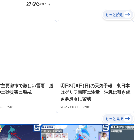
27.6℃
(
00:18
)
もっと読む
ど主要都市で激しい雷雨 道
明日8月9日(日)の天気予報 東日本
や土砂災害に警戒
はゲリラ雷雨に注意 沖縄は引き続
き暴風雨に警戒
08 17:40
2026.08.08 17:00
もっと見る