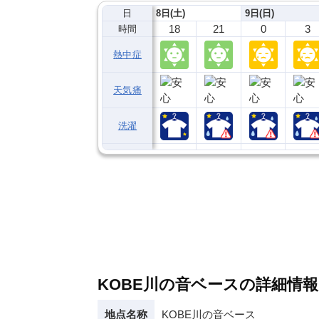
日
8日(土)
9日(日)
18
21
0
3
時間
熱中症
天気痛
洗濯
KOBE川の音ベースの詳細情報
地点名称
KOBE川の音ベース