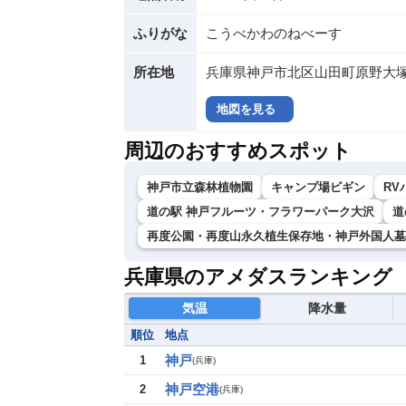
ふりがな
こうべかわのねべーす
所在地
兵庫県神戸市北区山田町原野大
地図を見る
周辺のおすすめスポット
神戸市立森林植物園
キャンプ場ビギン
RV
道の駅 神戸フルーツ・フラワーパーク大沢
道
再度公園・再度山永久植生保存地・神戸外国人墓
兵庫県のアメダスランキング
気温
降水量
順位
地点
神戸
1
(
兵庫
)
神戸空港
2
(
兵庫
)