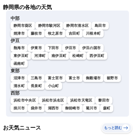
静岡県の各地の天気
中部
静岡市葵区
静岡市駿河区
静岡市清水区
島田市
焼津市
藤枝市
牧之原市
吉田町
川根本町
伊豆
熱海市
伊東市
下田市
伊豆市
伊豆の国市
東伊豆町
河津町
南伊豆町
松崎町
西伊豆町
函南町
東部
沼津市
三島市
富士宮市
富士市
御殿場市
裾野市
清水町
長泉町
小山町
西部
浜松市中央区
浜松市浜名区
浜松市天竜区
磐田市
掛川市
袋井市
湖西市
御前崎市
菊川市
森町
お天気ニュース
もっと読む