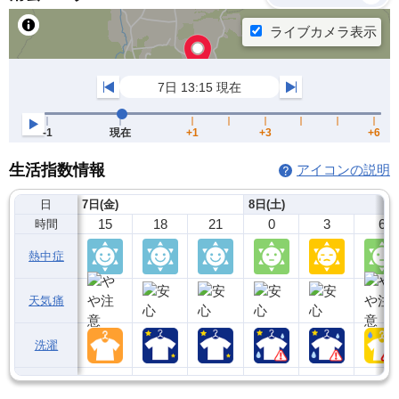
生活指数情報
アイコンの説明
日
7日(金)
8日(土)
15
18
21
0
3
6
時間
熱中症
天気痛
洗濯