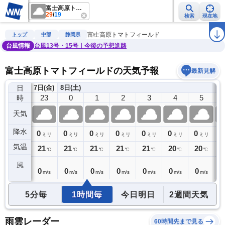
富士高原トマトフィールド
29
/
19
検索
現在地
雨雲レーダー
台風情報
地震情報
警報・注意報
2週間天気
ラ
富士高原トマトフィールド
トップ
中部
静岡県
台風情報
台風13号・15号｜今後の予想進路
富士高原トマトフィールドの天気予報
最新見解
日
7日(金)
8日(土)
22
23
0
1
2
3
4
5
時
天気
降水
0
0
0
0
0
0
0
0
0
ミリ
ミリ
ミリ
ミリ
ミリ
ミリ
ミリ
ミリ
気温
21
21
21
21
21
21
20
20
2
℃
℃
℃
℃
℃
℃
℃
℃
風
0
0
0
0
0
0
0
0
0
m/s
m/s
m/s
m/s
m/s
m/s
m/s
m/s
5分毎
1時間毎
今日明日
2週間天気
雨雲レーダー
60時間先まで見る