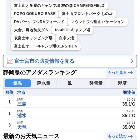
富士山と夜景のキャンプ場 桂の森 CAMPERSFIELD
POPO OOKUBO BASE
富士山フロントパーク しの坂
RVパーク フジRVフィールド
マウントフジ里山バケーション
大倉川農地防災ダム
foothills キャンプ場
表富士キャンピング場
白糸ノ滝
富士山オートキャンプ場GENSHIJIN
富士宮市の防災情報を見る
静岡県のアメダスランキング
もっと見る
気温
降水量
風
降雪量
湿度
順位
地点
観測値
静岡
12:01
1
三島
35.1℃
静岡
12:12
1
清水
35.1℃
静岡
13:28
3
天竜
35.0℃
最新のお天気ニュース
もっと読む