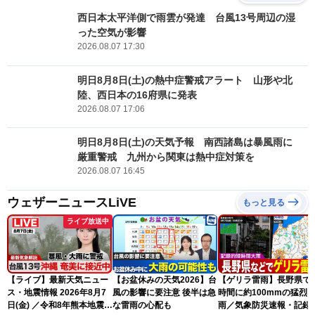
西日本太平洋側で雨雲が発達 台風13号周辺の湿
った空気が影響
2026.08.07 17:30
明日8月8日(土)の熱中症警戒アラート 山形や北
陸、西日本の16府県に発表
2026.08.07 17:06
明日8月8日(土)の天気予報 南西諸島は暴風雨に
厳重警戒 九州から関東は熱中症対策を
2026.08.07 16:45
ウェザーニュースLiVE
もっと見る
ライブ放送中
【ライブ】最新天気ニュー
【お盆休みの天気2026】台
【ゲリラ雷雨】長野県で
ス・地震情報 2026年8月7
風の影響に要注意 後半は急
時間に約100mmの猛烈
日(金) ／令和8年熊本地震情
な雷雨の心配も
雨／気象防災速報・記録