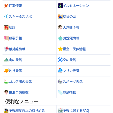
紅葉情報
イルミネーション
スキー＆スノボ
初日の出
初詣
天気痛予報
服装予報
お洗濯情報
紫外線情報
星空・天体情報
山の天気
空の天気
釣り天気
マリン天気
ゴルフ場の天気
スポーツ天気
風邪予防指数
乾燥指数
便利なメニュー
予報精度向上の取り組み
予報に関するFAQ