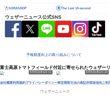
SORASHOP
The Last 10-second
ウェザーニュース公式SNS
予報精度向上の取り組みについて
富士高原トマトフィールド付近に寄せられたウェザー
8月6日(木)22:11
8月6日(木)21:24
会社概要
利用規約
プライバシーポリシー
特定商取引法の表記
外部送信先
ご利
ウェザーニュース