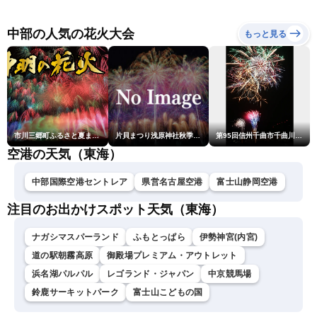
報 台風13号の影響に警戒
短時間大雨
〈ウェザーニュースLiVEム
ーン・駒木結衣／内藤邦
中部の人気の花火大会
もっと見る
裕〉
市川三郷町ふるさと夏まつり第38回神明の花火大会
片貝まつり浅原神社秋季例大祭奉納大煙火
第95回信州千曲市千曲川納涼煙火大会
空港の天気（東海）
中部国際空港セントレア
県営名古屋空港
富士山静岡空港
注目のお出かけスポット天気（東海）
ナガシマスパーランド
ふもとっぱら
伊勢神宮(内宮)
道の駅朝霧高原
御殿場プレミアム・アウトレット
浜名湖パルパル
レゴランド・ジャパン
中京競馬場
鈴鹿サーキットパーク
富士山こどもの国