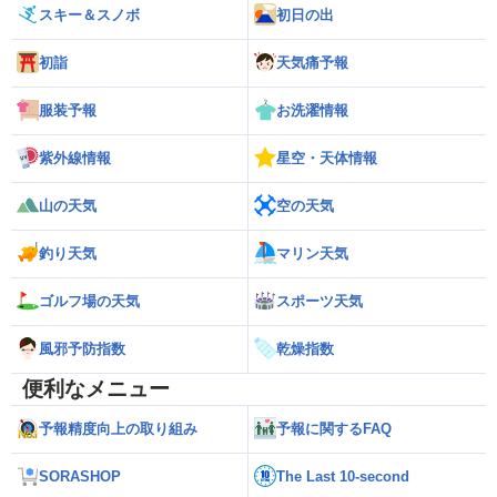
スキー＆スノボ
初日の出
初詣
天気痛予報
服装予報
お洗濯情報
紫外線情報
星空・天体情報
山の天気
空の天気
釣り天気
マリン天気
ゴルフ場の天気
スポーツ天気
風邪予防指数
乾燥指数
便利なメニュー
予報精度向上の取り組み
予報に関するFAQ
SORASHOP
The Last 10-second