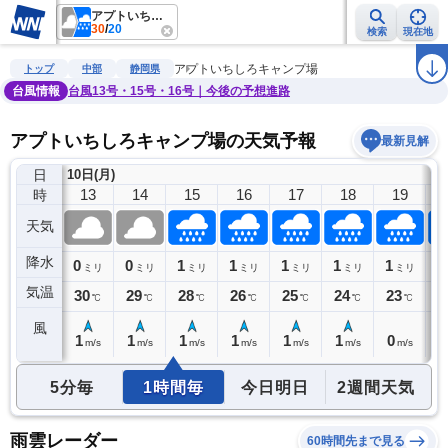
アプトいちしろキャンプ場
30
/
20
検索
現在地
雨雲レーダー
台風情報
地震情報
警報・注意報
2週間天気
ラ
アプトいちしろキャンプ場
トップ
中部
静岡県
台風情報
台風13号・15号・16号｜今後の予想進路
アプトいちしろキャンプ場の天気予報
最新見解
日
10日(月)
12
13
14
15
16
17
18
19
時
天気
降水
0
0
0
1
1
1
1
1
1
ミリ
ミリ
ミリ
ミリ
ミリ
ミリ
ミリ
ミリ
気温
30
30
29
28
26
25
24
23
2
℃
℃
℃
℃
℃
℃
℃
℃
風
1
1
1
1
1
1
1
0
0
m/s
m/s
m/s
m/s
m/s
m/s
m/s
m/s
5分毎
1時間毎
今日明日
2週間天気
雨雲レーダー
60時間先まで見る