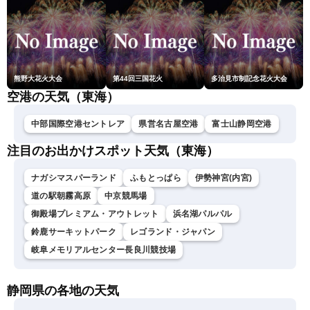
熊野大花火大会
第44回三国花火
多治見市制記念花火大会
空港の天気（東海）
中部国際空港セントレア
県営名古屋空港
富士山静岡空港
注目のお出かけスポット天気（東海）
ナガシマスパーランド
ふもとっぱら
伊勢神宮(内宮)
道の駅朝霧高原
中京競馬場
御殿場プレミアム・アウトレット
浜名湖パルパル
鈴鹿サーキットパーク
レゴランド・ジャパン
岐阜メモリアルセンター長良川競技場
静岡県の各地の天気