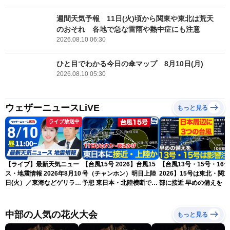
週間天気予報 11日(火)頃から関東や東北は荒天
のおそれ 各地で急な雷雨や熱中症にも注意
2026.08.10 06:30
ひと目でわかる今日の傘マップ 8月10日(月)
2026.08.10 05:30
ウェザーニュースLiVE
もっと見る
ライブ放送中
【ライブ】最新天気ニュー
【台風15号 2026】台風15
【台風13号・15号・16号
ス・地震情報 2026年8月10
号（チャンホン）明日上陸
2026】15号は東北・関
日(火）／東海などゲリラ雷
予想 東日本・北陸横断で大
部に接近 早めの備えを（
雨に注意 東北や関東は早め
雨や暴風に要警戒（10日9
日6時更新）
の台風対策を〈ウェザーニ
時現在）
ュースLiVEコーヒータイ
中部の人気の花火大会
もっと見る
ム・小林李衣奈／有賀哲
夫〉