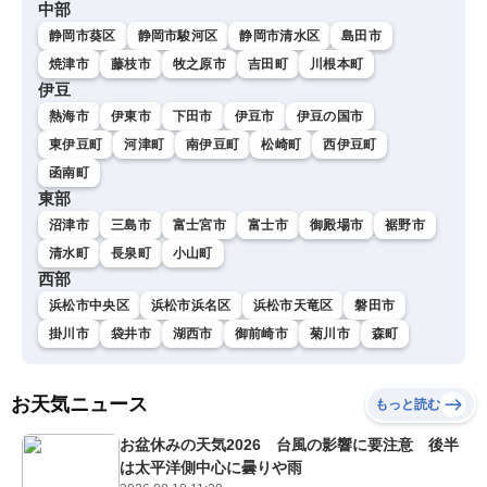
中部
静岡市葵区
静岡市駿河区
静岡市清水区
島田市
焼津市
藤枝市
牧之原市
吉田町
川根本町
伊豆
熱海市
伊東市
下田市
伊豆市
伊豆の国市
東伊豆町
河津町
南伊豆町
松崎町
西伊豆町
函南町
東部
沼津市
三島市
富士宮市
富士市
御殿場市
裾野市
清水町
長泉町
小山町
西部
浜松市中央区
浜松市浜名区
浜松市天竜区
磐田市
掛川市
袋井市
湖西市
御前崎市
菊川市
森町
お天気ニュース
もっと読む
お盆休みの天気2026 台風の影響に要注意 後半
は太平洋側中心に曇りや雨