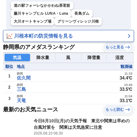
道の駅フォーレなかかわね茶茗舘
藤川キャンプヒル LUNA・Luna
長島ダム
大川オートキャンプ場
グリーンヴィレッジ川根
川根本町の防災情報を見る
静岡県のアメダスランキング
もっと見る
気温
降水量
風
降雪量
湿度
順位
地点
観測値
静岡
11:33
1
佐久間
34.4℃
静岡
10:46
2
三島
33.5℃
静岡
11:04
3
天竜
33.1℃
最新のお天気ニュース
もっと読む
今日8月10日(月)の天気予報 東北や関東は早めの
台風対策を 関東は天気急変に注意
2026.08.10 06:30