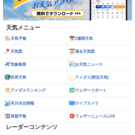
天気メニュー
天気予報
2週間天気
天気図
過去天気図
気象衛星
お天気ニュース
世界天気
アメダス(実況天気)
アメダスランキング
ウェザーリポート
河川水位情報
ライブカメラ
長期予報
ウェザーニュースLiVE
レーダーコンテンツ