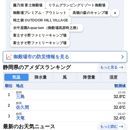
藤乃煌 富士御殿場
リラムグランピングリゾート御殿場
御殿場プレミアム・アウトレット
高嶺の森のキャンプ場
a
時之栖 OUTDOOR HILL VILLAGE
水中楽園Aquarium（御殿場高原時之栖）
富士すそ野ファミリーキャンプ場
富士すそ野ファミリーキャンプ場
御殿場市の防災情報を見る
静岡県のアメダスランキング
もっと見る
気温
降水量
風
降雪量
湿度
順位
地点
観測値
静岡
10:06
1
三島
32.8℃
静岡
09:58
2
佐久間
32.6℃
静岡
09:47
3
天竜
32.4℃
最新のお天気ニュース
もっと読む