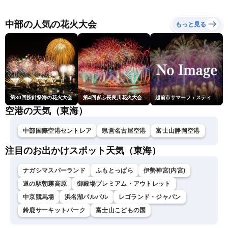
の天気が続く／令和8年熊
報）
本地震情報〈ウェザーニュ
ースLiVEサンシャイン・魚
中部の人気の花火大会
もっと見る
住茉由／山口剛央〉
第80回按針祭海の花火大会
第4回ぎふ長良川花火大会
越前市サマーフェスティバル花火大会
空港の天気（東海）
中部国際空港セントレア
県営名古屋空港
富士山静岡空港
注目のお出かけスポット天気（東海）
ナガシマスパーランド
ふもとっぱら
伊勢神宮(内宮)
道の駅朝霧高原
御殿場プレミアム・アウトレット
中京競馬場
浜名湖パルパル
レゴランド・ジャパン
鈴鹿サーキットパーク
富士山こどもの国