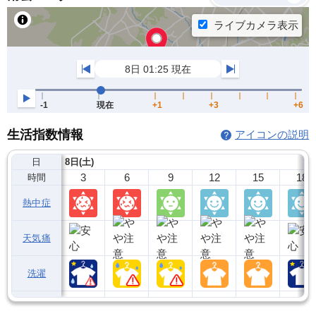
生活指数情報
アイコンの説明
日
8日(土)
3
6
9
12
15
18
時間
熱中症
天気痛
洗濯