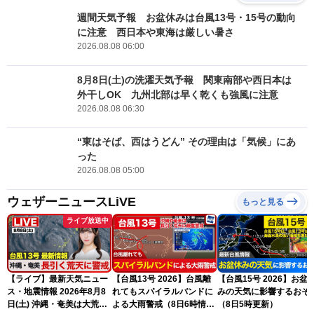
週間天気予報 お盆休みは台風13号・15号の動向
に注意 西日本や東海は厳しい暑さ
2026.08.08 06:00
8月8日(土)の洗濯天気予報 関東南部や西日本は
外干しOK 九州北部は早く乾くも強風に注意
2026.08.08 06:30
“東はそば、西はうどん” その理由は「気候」にあ
った
2026.08.08 05:00
ウェザーニュースLiVE
もっと見る
ライブ放送中
【ライブ】最新天気ニュー
【台風13号 2026】台風離
【台風15号 2026】お盆
ス・地震情報 2026年8月8
れてもスパイラルバンドに
みの天気に影響するおそ
日(土) 沖縄・奄美は大荒れ
よる大雨警戒（8日6時情
（8日5時更新）