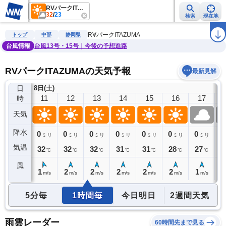
RVパークITAZUMA
32
/
23
検索
現在地
雨雲レーダー
台風情報
地震情報
警報・注意報
2週間天気
ラ
RVパークITAZUMA
トップ
中部
静岡県
台風情報
台風13号・15号｜今後の予想進路
RVパークITAZUMAの天気予報
最新見解
日
8日(土)
10
11
12
13
14
15
16
17
時
天気
降水
0
0
0
0
0
0
0
0
0
ミリ
ミリ
ミリ
ミリ
ミリ
ミリ
ミリ
ミリ
気温
31
32
32
32
31
31
28
27
2
℃
℃
℃
℃
℃
℃
℃
℃
風
1
1
2
2
2
2
2
1
1
m/s
m/s
m/s
m/s
m/s
m/s
m/s
m/s
5分毎
1時間毎
今日明日
2週間天気
雨雲レーダー
60時間先まで見る