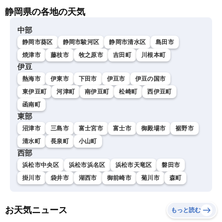
静岡県の各地の天気
中部
静岡市葵区
静岡市駿河区
静岡市清水区
島田市
焼津市
藤枝市
牧之原市
吉田町
川根本町
伊豆
熱海市
伊東市
下田市
伊豆市
伊豆の国市
東伊豆町
河津町
南伊豆町
松崎町
西伊豆町
函南町
東部
沼津市
三島市
富士宮市
富士市
御殿場市
裾野市
清水町
長泉町
小山町
西部
浜松市中央区
浜松市浜名区
浜松市天竜区
磐田市
掛川市
袋井市
湖西市
御前崎市
菊川市
森町
お天気ニュース
もっと読む